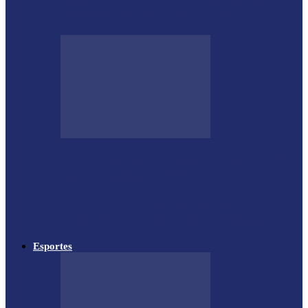
para estimular bons pagadores
Megaoperação combate caça ilegal, tráfico
de armas e de animais no…
Proprietário do helicóptero envolvido no
acidente no Rio de Janeiro recebeu…
Esportes