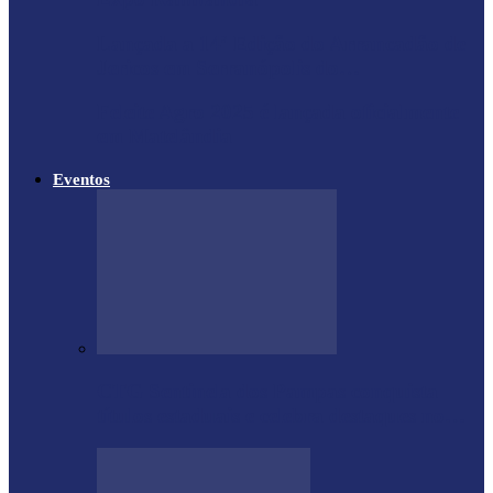
Lançada a 14ª Edição do Arrancadão de
Jericos em Serranópolis do…
Feleite Agro 2025 é lançada oficialmente
em Matelândia
Eventos
CTG Sentinela dos Pampas conquista
títulos estaduais e celebra destaques no…