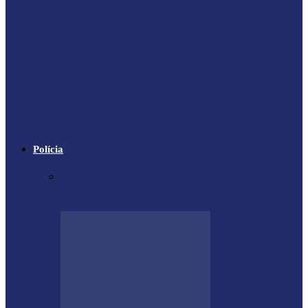
X-59: NASA se prepara para voo
inaugural de jato supersônico silencioso
Falece Giorgio Armani, ícone da moda
mundial
Trágico descarrilamento do Elevador da
Glória em Lisboa
Polícia
Contrabandista é flagrado no Paraná com
mais de 5 mil cigarros…