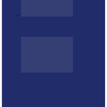
Medianeira celebra 66 anos com sucesso
da Etapa de Aniversário do…
Futsal Feminino de Missal conquista o
título no 32º Regionalito
Festival de Capoeira Inclusiva acontece em
Foz do Iguaçu nos dias…