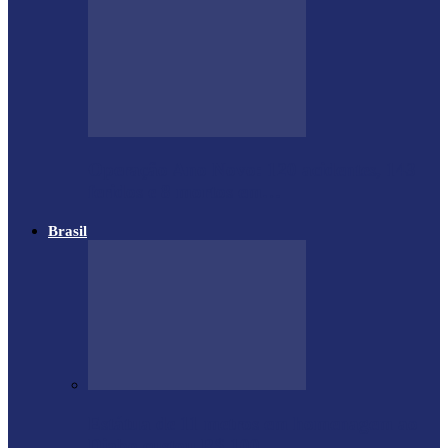
Operação Ano Novo: 120 acidentes, 143
feridos e 8 mortos em…
Brasil
Estátua de 11 metros em homenagem ao
Diabo custou R$ 100…