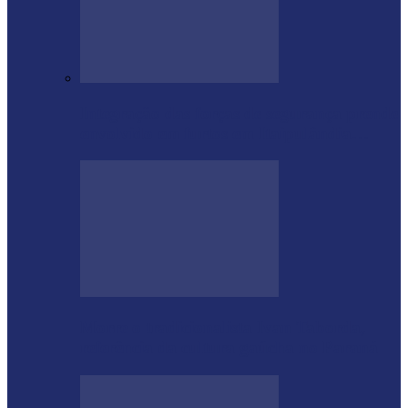
Integração das forças de segurança prende
envolvido em furtos em Itaipulândia…
Morre o tradicionalista Ivan Taborda,
referência da cultura gaúcha no Paraná