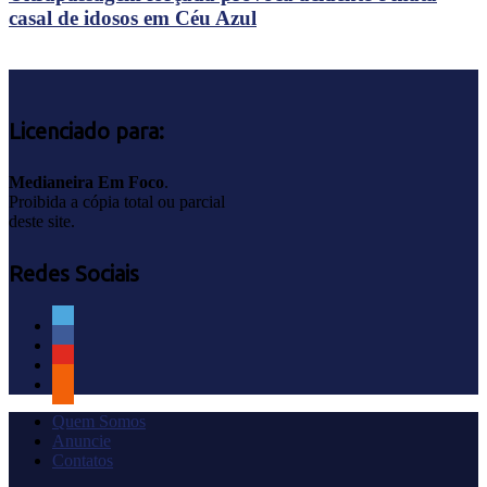
casal de idosos em Céu Azul
Licenciado para:
Medianeira Em Foco
.
Proibida a cópia total ou parcial
deste site.
Redes Sociais
Quem Somos
Anuncie
Contatos