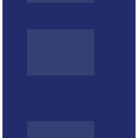
Megaoperação combate caça ilegal, tráfico
de armas e de animais no…
Guarda Municipal apreende veículo
artesanal após tentativa de fuga em Toledo
Mulher agride companheiro com pedaço
de ferro durante briga em Toledo