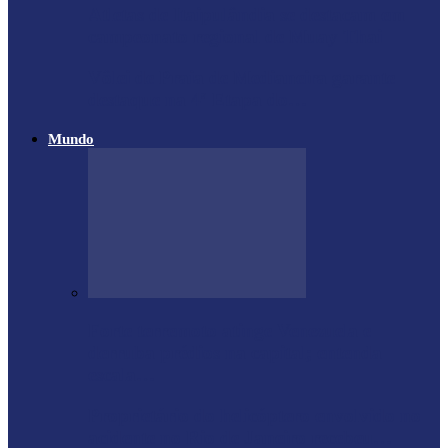
Atletas de Itaipulândia se destacam em
campeonato regional de Muay Thai
Vôlei de Praia de Medianeira garante
destaque na 4ª Etapa do…
Mundo
Forte terremoto atinge Venezuela e
derruba prédios na capital; entenda
escala…
Proprietário do helicóptero envolvido no
acidente no Rio de Janeiro recebeu…