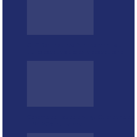
CTG Sentinela dos Pampas conquista
títulos estaduais e celebra destaques no…
Governo do Estado divulga Calendário do
IPVA 2025 no Paraná