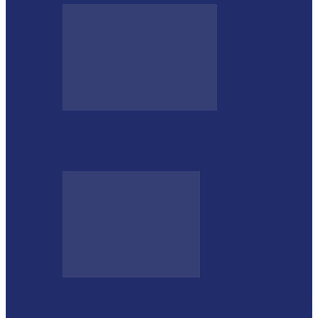
Rod Stewart escolhe Foz do Iguaçu para
dias de descanso em…
Shows sertanejos e rodeio vão marcar a 4ª
Expo Ramilândia