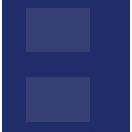
Aos 96 anos, funcionário número 1
completa 76 anos de carreira…
Desenrola lança modalidades de crédito