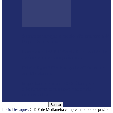
Shows sertanejos e rodeio vão marcar a 4ª
Expo Ramilândia
Lançada a 14ª Edição do Arrancadão de
Jericos em Serranópolis do…
Feleite Agro 2025 é lançada oficialmente
em Matelândia
Expo Santa Helena 2025 é lançada
oficialmente com shows nacionais
confirmados
Início
Destaques
G.D.E de Medianeira cumpre mandado de prisão