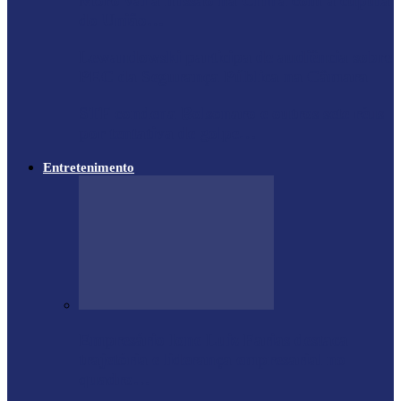
Moro vai à missão na China com a cúpula
do União…
Lewandowski participa de audiência sobre
PEC da Segurança Pública na Câmara
STF condena Bolsonaro e outros sete réus
por tentativa de golpe…
Entretenimento
Empresário Ione Luiz Farias destaca
trajetória e liderança empresarial no
quadro…