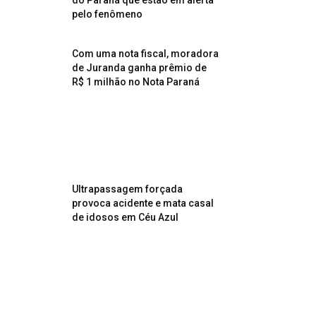
do Paraná que estão em alerta
pelo fenômeno
Com uma nota fiscal, moradora
de Juranda ganha prêmio de
R$ 1 milhão no Nota Paraná
Ultrapassagem forçada
provoca acidente e mata casal
de idosos em Céu Azul