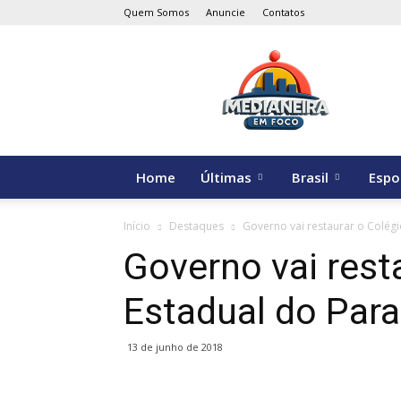
Quem Somos
Anuncie
Contatos
Medianeira
em
Foco
Home
Últimas
Brasil
Espo
Início
Destaques
Governo vai restaurar o Colég
Governo vai rest
Estadual do Par
13 de junho de 2018