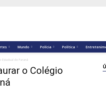
rtes
Mundo
Polícia
Política
Entretenim
io Estadual do Paraná
Ú
aurar o Colégio
aná