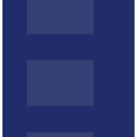
Morre o tradicionalista Ivan Taborda,
referência da cultura gaúcha no Paraná
CTG Sentinela dos Pampas conquista
títulos estaduais e celebra destaques no…