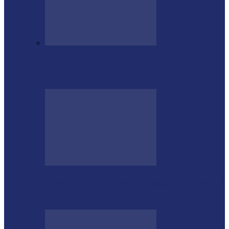
Educação de Medianeira registra
crescimento no Ideb e alcança nota 7,5
Integração das forças de segurança prende
envolvido em furtos em Itaipulândia…