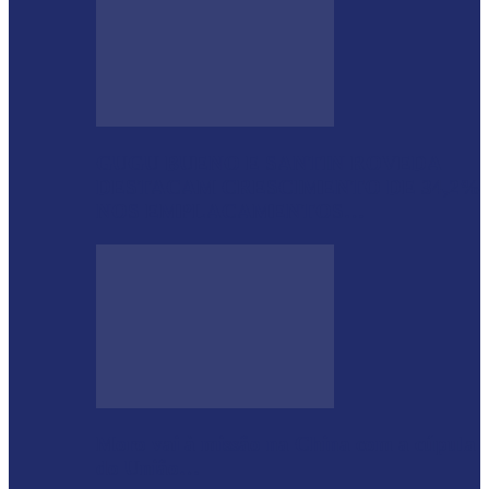
GUGU BUENO E SANTIN ROVEDA
DESTACAM CRESCIMENTO DE 34,2%
NOS EMPLACAMENTOS…
Moro vai à missão na China com a cúpula
do União…