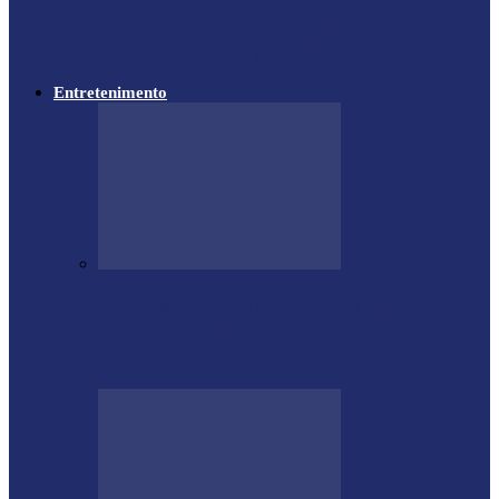
Lewandowski participa de audiência sobre
PEC da Segurança Pública na Câmara
Entretenimento
Empresário Ione Luiz Farias destaca
trajetória e liderança empresarial no
quadro…