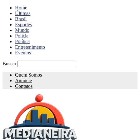
Home
Últimas
Brasil
Esportes
Mundo
Polícia
Política
Entretenimento
Eventos
Buscar
Quem Somos
Anuncie
Contatos