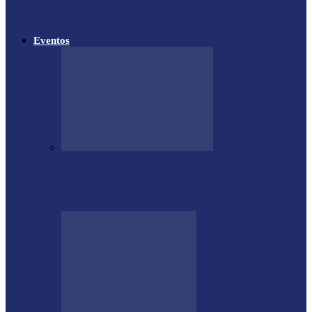
em Matelândia
Eventos
CTG Sentinela dos Pampas conquista
títulos estaduais e celebra destaques no…