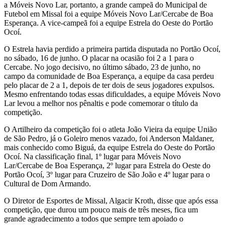
a Móveis Novo Lar, portanto, a grande campeã do Municipal de
Futebol em Missal foi a equipe Móveis Novo Lar/Cercabe de Boa
Esperança. A vice-campeã foi a equipe Estrela do Oeste do Portão
Ocoí.
O Estrela havia perdido a primeira partida disputada no Portão Ocoí,
no sábado, 16 de junho. O placar na ocasião foi 2 a 1 para o
Cercabe. No jogo decisivo, no último sábado, 23 de junho, no
campo da comunidade de Boa Esperança, a equipe da casa perdeu
pelo placar de 2 a 1, depois de ter dois de seus jogadores expulsos.
Mesmo enfrentando todas essas dificuldades, a equipe Móveis Novo
Lar levou a melhor nos pênaltis e pode comemorar o título da
competição.
O Artilheiro da competição foi o atleta João Vieira da equipe União
de São Pedro, já o Goleiro menos vazado, foi Anderson Maldaner,
mais conhecido como Biguá, da equipe Estrela do Oeste do Portão
Ocoí. Na classificação final, 1º lugar para Móveis Novo
Lar/Cercabe de Boa Esperança, 2º lugar para Estrela do Oeste do
Portão Ocoí, 3º lugar para Cruzeiro de São João e 4º lugar para o
Cultural de Dom Armando.
O Diretor de Esportes de Missal, Algacir Kroth, disse que após essa
competição, que durou um pouco mais de três meses, fica um
grande agradecimento a todos que sempre tem apoiado o