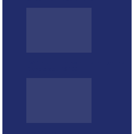
Estátua de 11 metros em homenagem ao
Diabo custou R$ 100…
Aos 96 anos, funcionário número 1