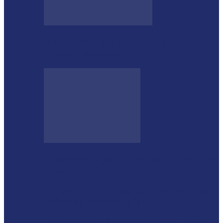
Rod Stewart escolhe Foz do Iguaçu para
dias de descanso em…
Shows sertanejos e rodeio vão marcar a 4ª
Expo Ramilândia
Lançada a 14ª Edição do Arrancadão de
Jericos em Serranópolis do…
Feleite Agro 2025 é lançada oficialmente