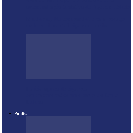
Guarda Municipal apreende veículo
artesanal após tentativa de fuga em Toledo
Mulher agride companheiro com pedaço
de ferro durante briga em Toledo
Polícia apreende cigarros
contrabandeados em distrito de Santa
Helena
Política