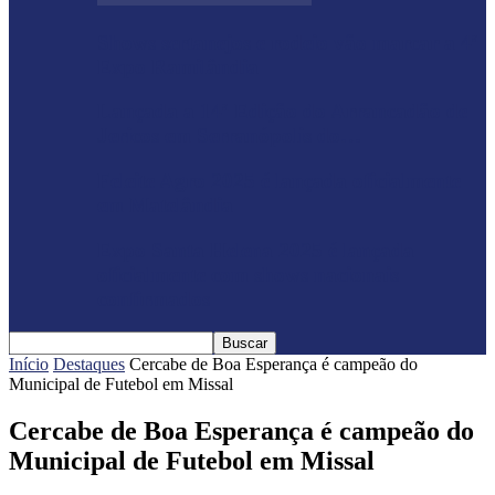
Shows sertanejos e rodeio vão marcar a 4ª
Expo Ramilândia
Lançada a 14ª Edição do Arrancadão de
Jericos em Serranópolis do…
Feleite Agro 2025 é lançada oficialmente
em Matelândia
Expo Santa Helena 2025 é lançada
oficialmente com shows nacionais
confirmados
Início
Destaques
Cercabe de Boa Esperança é campeão do
Municipal de Futebol em Missal
Cercabe de Boa Esperança é campeão do
Municipal de Futebol em Missal