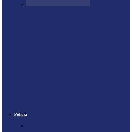
Forte terremoto atinge Venezuela e
derruba prédios na capital; entenda
escala…
Proprietário do helicóptero envolvido no
acidente no Rio de Janeiro recebeu…
X-59: NASA se prepara para voo
inaugural de jato supersônico silencioso
Falece Giorgio Armani, ícone da moda
mundial
Trágico descarrilamento do Elevador da
Glória em Lisboa
Polícia
Contrabandista é flagrado no Paraná com
mais de 5 mil cigarros…