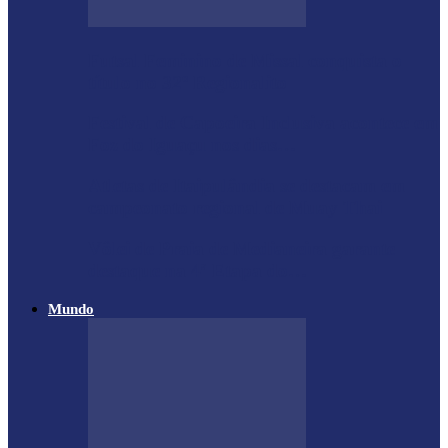
Futsal Feminino de Missal conquista o
título no 32º Regionalito
Festival de Capoeira Inclusiva acontece em
Foz do Iguaçu nos dias…
Atletas de Itaipulândia se destacam em
campeonato regional de Muay Thai
Vôlei de Praia de Medianeira garante
destaque na 4ª Etapa do…
Mundo