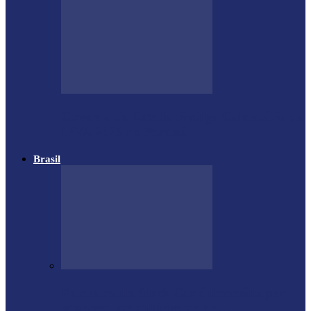
Governo do Estado divulga Calendário do
IPVA 2025 no Paraná
Brasil
Estrutura da Stock Car é destruída por
temporal em autódromo no…