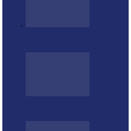
Educação de Medianeira registra
crescimento no Ideb e alcança nota 7,5
PODEMOS passa a compor a base do
governo municipal em Missal