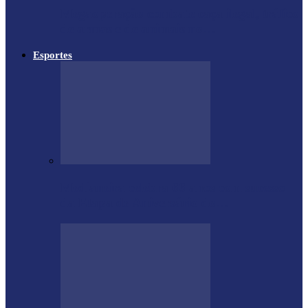
Megaoperação combate caça ilegal, tráfico
de armas e de animais no…
Esportes
Medianeira celebra 66 anos com sucesso
da Etapa de Aniversário do…