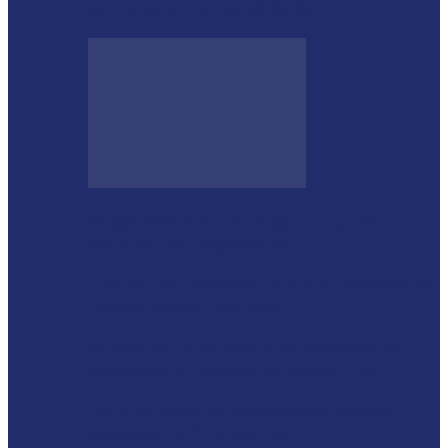
da Etapa de Aniversário do…
Futsal Feminino de Missal conquista o
título no 32º Regionalito
Festival de Capoeira Inclusiva acontece em
Foz do Iguaçu nos dias…
Atletas de Itaipulândia se destacam em
campeonato regional de Muay Thai
Vôlei de Praia de Medianeira garante
destaque na 4ª Etapa do…