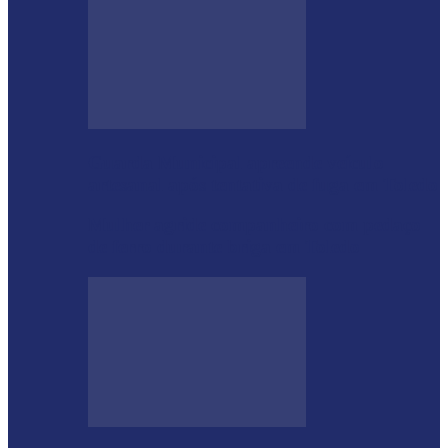
Guarda Municipal apreende veículo
artesanal após tentativa de fuga em Toledo
Mulher agride companheiro com pedaço
de ferro durante briga em Toledo