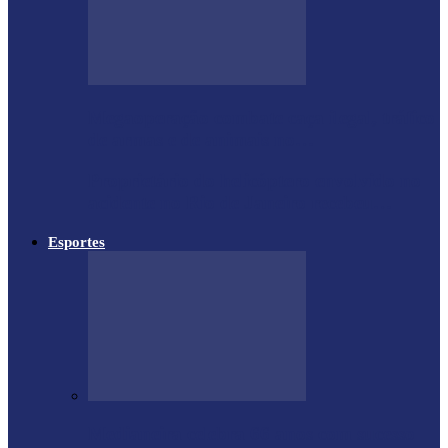
Megaoperação combate caça ilegal, tráfico
de armas e de animais no…
Proprietário do helicóptero envolvido no
acidente no Rio de Janeiro recebeu…
Esportes
Medianeira celebra 66 anos com sucesso