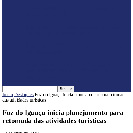
Shows sertanejos e rodeio vão marcar a 4ª
Expo Ramilândia
Lançada a 14ª Edição do Arrancadão de
Jericos em Serranópolis do…
Feleite Agro 2025 é lançada oficialmente
em Matelândia
Expo Santa Helena 2025 é lançada
oficialmente com shows nacionais
confirmados
Início
Destaques
Foz do Iguaçu inicia planejamento para retomada
das atividades turísticas
Foz do Iguaçu inicia planejamento para
retomada das atividades turísticas