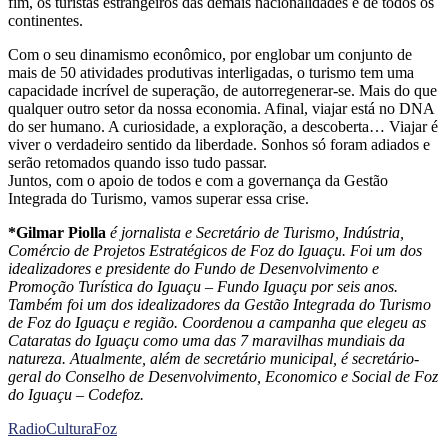
fim, os turistas estrangeiros das demais nacionalidades e de todos os
continentes.
Com o seu dinamismo econômico, por englobar um conjunto de
mais de 50 atividades produtivas interligadas, o turismo tem uma
capacidade incrível de superação, de autorregenerar-se. Mais do que
qualquer outro setor da nossa economia. Afinal, viajar está no DNA
do ser humano. A curiosidade, a exploração, a descoberta… Viajar é
viver o verdadeiro sentido da liberdade. Sonhos só foram adiados e
serão retomados quando isso tudo passar.
Juntos, com o apoio de todos e com a governança da Gestão
Integrada do Turismo, vamos superar essa crise.
*Gilmar Piolla
é jornalista e Secretário de Turismo, Indústria,
Comércio de Projetos Estratégicos de Foz do Iguaçu. Foi um dos
idealizadores e presidente do Fundo de Desenvolvimento e
Promoção Turística do Iguaçu – Fundo Iguaçu por seis anos.
Também foi um dos idealizadores da Gestão Integrada do Turismo
de Foz do Iguaçu e região. Coordenou a campanha que elegeu as
Cataratas do Iguaçu como uma das 7 maravilhas mundiais da
natureza. Atualmente, além de secretário municipal, é secretário-
geral do Conselho de Desenvolvimento, Economico e Social de Foz
do Iguaçu – Codefoz.
RadioCulturaFoz