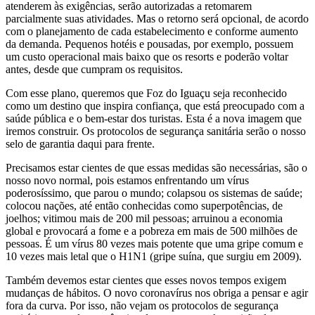
atenderem às exigências, serão autorizadas a retomarem
parcialmente suas atividades. Mas o retorno será opcional, de acordo
com o planejamento de cada estabelecimento e conforme aumento
da demanda. Pequenos hotéis e pousadas, por exemplo, possuem
um custo operacional mais baixo que os resorts e poderão voltar
antes, desde que cumpram os requisitos.
Com esse plano, queremos que Foz do Iguaçu seja reconhecido
como um destino que inspira confiança, que está preocupado com a
saúde pública e o bem-estar dos turistas. Esta é a nova imagem que
iremos construir. Os protocolos de segurança sanitária serão o nosso
selo de garantia daqui para frente.
Precisamos estar cientes de que essas medidas são necessárias, são o
nosso novo normal, pois estamos enfrentando um vírus
poderosíssimo, que parou o mundo; colapsou os sistemas de saúde;
colocou nações, até então conhecidas como superpotências, de
joelhos; vitimou mais de 200 mil pessoas; arruinou a economia
global e provocará a fome e a pobreza em mais de 500 milhões de
pessoas. É um vírus 80 vezes mais potente que uma gripe comum e
10 vezes mais letal que o H1N1 (gripe suína, que surgiu em 2009).
Também devemos estar cientes que esses novos tempos exigem
mudanças de hábitos. O novo coronavírus nos obriga a pensar e agir
fora da curva. Por isso, não vejam os protocolos de segurança