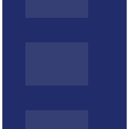
Aos 96 anos, funcionário número 1
completa 76 anos de carreira…
Desenrola lança modalidades de crédito
para estimular bons pagadores