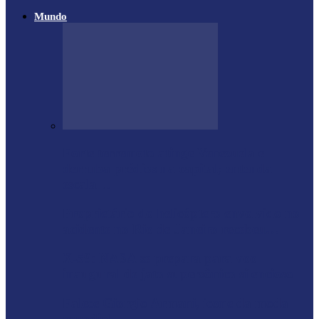
Mundo
Forte terremoto atinge Venezuela e
derruba prédios na capital; entenda
escala…
Proprietário do helicóptero envolvido no
acidente no Rio de Janeiro recebeu…
X-59: NASA se prepara para voo
inaugural de jato supersônico silencioso
Falece Giorgio Armani, ícone da moda
mundial