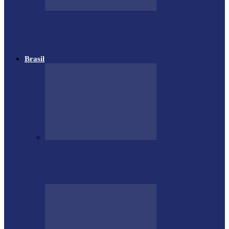
Operação Ano Novo: 120 acidentes, 143
feridos e 8 mortos em…
Brasil
Estátua de 11 metros em homenagem ao
Diabo custou R$ 100…