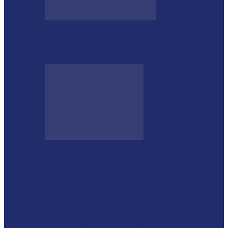
Rod Stewart escolhe Foz do Iguaçu para
dias de descanso em…
Shows sertanejos e rodeio vão marcar a 4ª
Expo Ramilândia
Lançada a 14ª Edição do Arrancadão de
Jericos em Serranópolis do…
Feleite Agro 2025 é lançada oficialmente