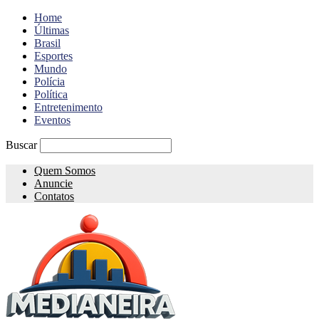
Home
Últimas
Brasil
Esportes
Mundo
Polícia
Política
Entretenimento
Eventos
Buscar
Quem Somos
Anuncie
Contatos