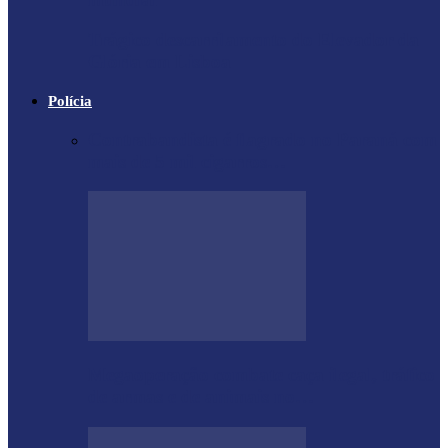
Trágico descarrilamento do Elevador da
Glória em Lisboa
Polícia
Contrabandista é flagrado no Paraná com
mais de 5 mil cigarros…
Megaoperação combate caça ilegal, tráfico
de armas e de animais no…