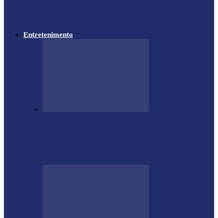
STF condena Bolsonaro e outros sete réus
por tentativa de golpe…
Entretenimento
Empresário Ione Luiz Farias destaca
trajetória e liderança empresarial no
quadro…