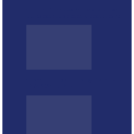
CTG Sentinela dos Pampas conquista
títulos estaduais e celebra destaques no…
Governo do Estado divulga Calendário do
IPVA 2025 no Paraná