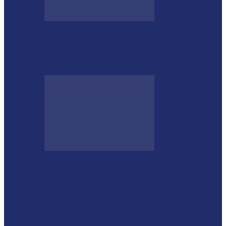
GUGU BUENO E SANTIN ROVEDA
DESTACAM CRESCIMENTO DE 34,2%
NOS EMPLACAMENTOS…
Moro vai à missão na China com a cúpula
do União…
Lewandowski participa de audiência sobre
PEC da Segurança Pública na Câmara