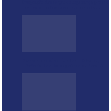
Integração das forças de segurança prende
envolvido em furtos em Itaipulândia…
Morre o tradicionalista Ivan Taborda,
referência da cultura gaúcha no Paraná