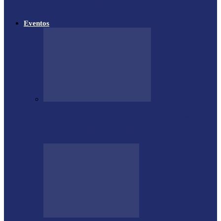
em Matelândia
Eventos
CTG Sentinela dos Pampas conquista
títulos estaduais e celebra destaques no…