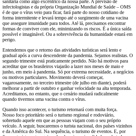
sanitária como algo excêntrico da nossa parte. A previsão de
infectologistas e da própria Organização Mundial de Saúde – OMS
é de que o vírus veio para ficar, fará parte do nosso cotidiano de
forma intermitente e levará tempo até o surgimento de uma vacina
que assegure imunidade para todos. Até lá, precisamos encontrar
formas de conviver com ele, minimizando os riscos. É a única saída
possível e imaginável. Ou a sobrevivência da humanidade estará em
perigo.
Entendemos que o retorno das atividades turísticas será lento e
gradual após a curva descendente da pandemia. Sejamos realistas. O
segundo trimestre está praticamente perdido. Não há motivos para
acreditar que os brasileiros viajarão a lazer nos meses de maio e
junho, em meio à pandemia. Só por extrema necessidade, a negócios
ou motivos particulares. Movimento deverá começar,
vagarosamente, no terceiro trimestre (de julho em diante), poderá
melhorar a partir de outubro e ganhar velocidade na alta temporada.
Acreditamos, no entanto, que o cenário mudará radicalmente
quando tivermos uma vacina contra o vírus.
Quando isso acontecer, o turismo retornará com muita força.
Nosso foco prioritário será o turismo regional e rodoviário,
sobretudo aquele em que as pessoas viajam com o seu próprio
veículo. A seguir, buscaremos o turista nacional, dos países vizinhos
e da América do Sul. Na sequência, o turismo de eventos. E, por