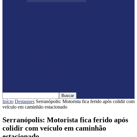
Shows sertanejos e rodeio vão marcar a 4ª
Expo Ramilândia
Lançada a 14ª Edição do Arrancadão de
Jericos em Serranópolis do…
Feleite Agro 2025 é lançada oficialmente
em Matelândia
Expo Santa Helena 2025 é lançada
oficialmente com shows nacionais
confirmados
Início
Destaques
Serranópolis: Motorista fica ferido após colidir com
veículo em caminhão estacionado
Serranópolis: Motorista fica ferido após
colidir com veículo em caminhão
estacionado