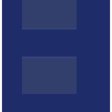
GUGU BUENO E SANTIN ROVEDA
DESTACAM CRESCIMENTO DE 34,2%
NOS EMPLACAMENTOS…
Moro vai à missão na China com a cúpula
do União…