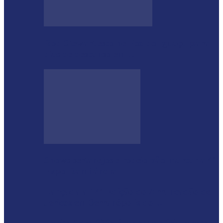
Rod Stewart escolhe Foz do Iguaçu para
dias de descanso em…
Shows sertanejos e rodeio vão marcar a 4ª
Expo Ramilândia
Lançada a 14ª Edição do Arrancadão de
Jericos em Serranópolis do…
Feleite Agro 2025 é lançada oficialmente