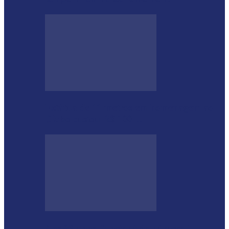
Estátua de 11 metros em homenagem ao
Diabo custou R$ 100…
Aos 96 anos, funcionário número 1