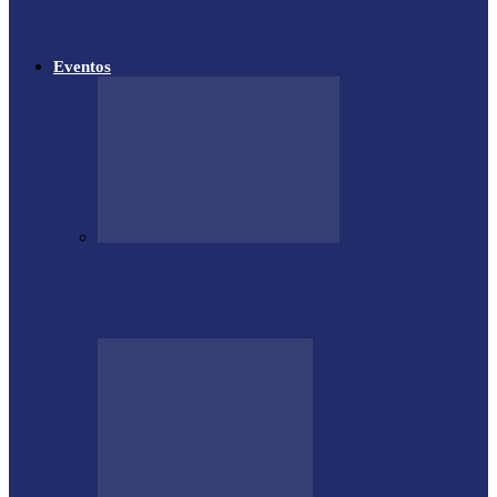
em Matelândia
Eventos
CTG Sentinela dos Pampas conquista
títulos estaduais e celebra destaques no…