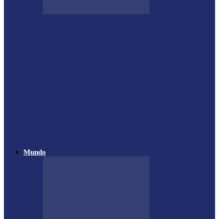
Futsal Feminino de Missal conquista o
título no 32º Regionalito
Festival de Capoeira Inclusiva acontece em
Foz do Iguaçu nos dias…
Atletas de Itaipulândia se destacam em
campeonato regional de Muay Thai
Vôlei de Praia de Medianeira garante
destaque na 4ª Etapa do…
Mundo