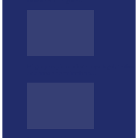
mais de 5 mil cigarros…
Megaoperação combate caça ilegal, tráfico
de armas e de animais no…