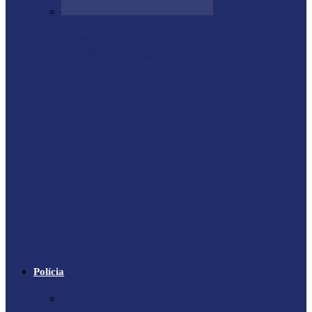
Forte terremoto atinge Venezuela e
derruba prédios na capital; entenda
escala…
Proprietário do helicóptero envolvido no
acidente no Rio de Janeiro recebeu…
X-59: NASA se prepara para voo
inaugural de jato supersônico silencioso
Falece Giorgio Armani, ícone da moda
mundial
Trágico descarrilamento do Elevador da
Glória em Lisboa
Polícia
Contrabandista é flagrado no Paraná com