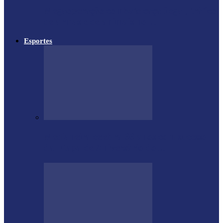
Megaoperação combate caça ilegal, tráfico
de armas e de animais no…
Esportes
Medianeira celebra 66 anos com sucesso
da Etapa de Aniversário do…