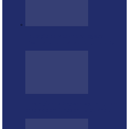
Educação de Medianeira registra
crescimento no Ideb e alcança nota 7,5
Integração das forças de segurança prende
envolvido em furtos em Itaipulândia…