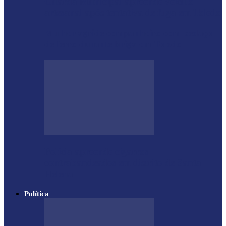
Guarda Municipal apreende veículo
artesanal após tentativa de fuga em Toledo
Mulher agride companheiro com pedaço
de ferro durante briga em Toledo
Polícia apreende cigarros
contrabandeados em distrito de Santa
Helena
Política