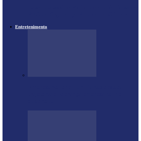
Lewandowski participa de audiência sobre
PEC da Segurança Pública na Câmara
Entretenimento
Empresário Ione Luiz Farias destaca
trajetória e liderança empresarial no
quadro…