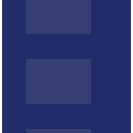
Morre o tradicionalista Ivan Taborda,
referência da cultura gaúcha no Paraná
CTG Sentinela dos Pampas conquista
títulos estaduais e celebra destaques no…