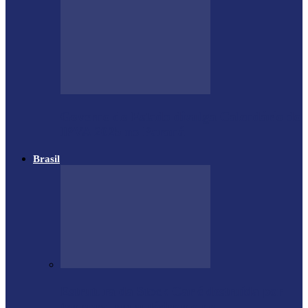
Governo do Estado divulga Calendário do
IPVA 2025 no Paraná
Brasil
Estrutura da Stock Car é destruída por
temporal em autódromo no…