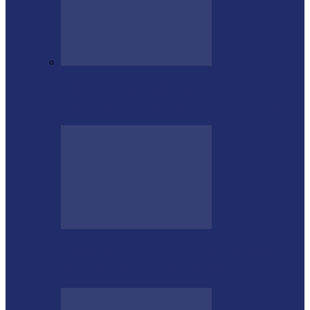
Educação de Medianeira registra
crescimento no Ideb e alcança nota 7,5
PODEMOS passa a compor a base do
governo municipal em Missal