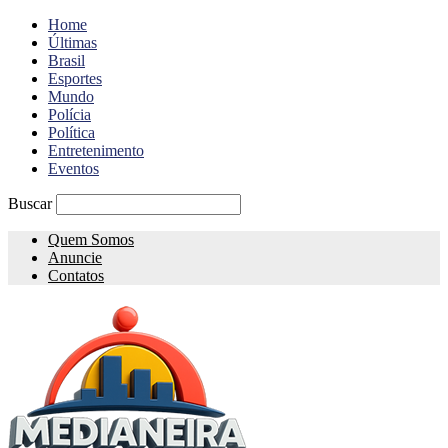
Home
Últimas
Brasil
Esportes
Mundo
Polícia
Política
Entretenimento
Eventos
Buscar
Quem Somos
Anuncie
Contatos