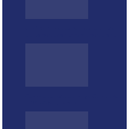
CTG Sentinela dos Pampas conquista
títulos estaduais e celebra destaques no…
Governo do Estado divulga Calendário do
IPVA 2025 no Paraná