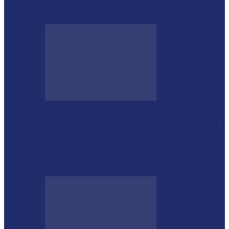
de armas e de animais no…
Guarda Municipal apreende veículo
artesanal após tentativa de fuga em Toledo
Mulher agride companheiro com pedaço
de ferro durante briga em Toledo