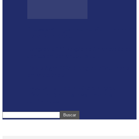
Shows sertanejos e rodeio vão marcar a 4ª
Expo Ramilândia
Lançada a 14ª Edição do Arrancadão de
Jericos em Serranópolis do…
Feleite Agro 2025 é lançada oficialmente
em Matelândia
Expo Santa Helena 2025 é lançada
oficialmente com shows nacionais
confirmados