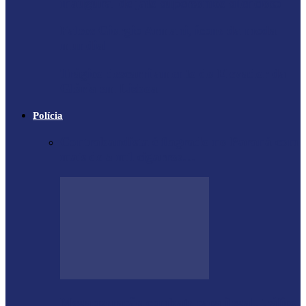
inaugural de jato supersônico silencioso
Falece Giorgio Armani, ícone da moda
mundial
Trágico descarrilamento do Elevador da
Glória em Lisboa
Polícia
Contrabandista é flagrado no Paraná com
mais de 5 mil cigarros…
Megaoperação combate caça ilegal, tráfico