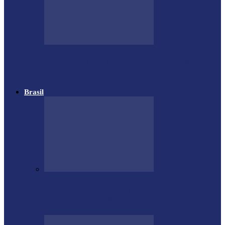
Operação Ano Novo: 120 acidentes, 143
feridos e 8 mortos em…
Brasil
Estátua de 11 metros em homenagem ao
Diabo custou R$ 100…