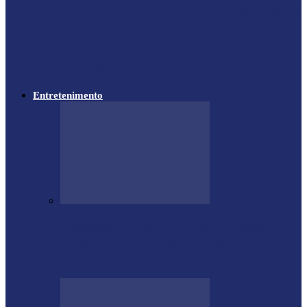
Lewandowski participa de audiência sobre
PEC da Segurança Pública na Câmara
STF condena Bolsonaro e outros sete réus
por tentativa de golpe…
Entretenimento
Empresário Ione Luiz Farias destaca
trajetória e liderança empresarial no
quadro…