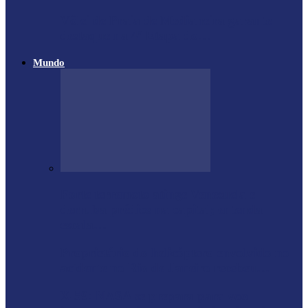
Vôlei de Praia de Medianeira garante
destaque na 4ª Etapa do…
Mundo
Forte terremoto atinge Venezuela e
derruba prédios na capital; entenda
escala…
Proprietário do helicóptero envolvido no
acidente no Rio de Janeiro recebeu…
X-59: NASA se prepara para voo