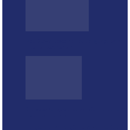
Rod Stewart escolhe Foz do Iguaçu para
dias de descanso em…
Shows sertanejos e rodeio vão marcar a 4ª
Expo Ramilândia
Lançada a 14ª Edição do Arrancadão de