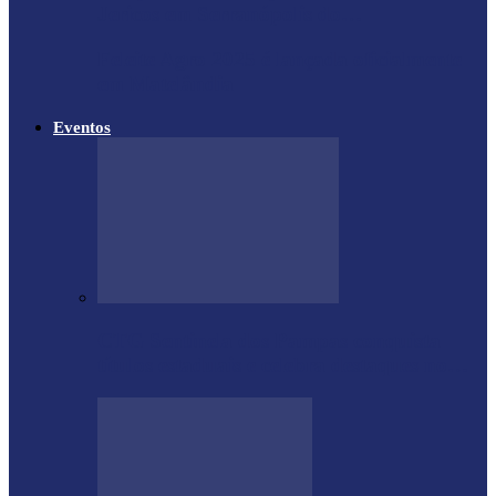
Jericos em Serranópolis do…
Feleite Agro 2025 é lançada oficialmente
em Matelândia
Eventos
CTG Sentinela dos Pampas conquista
títulos estaduais e celebra destaques no…