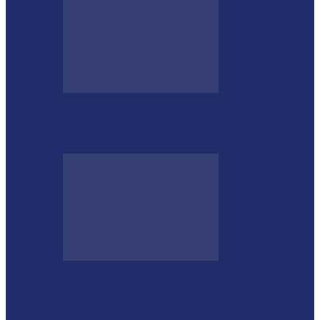
Aos 96 anos, funcionário número 1
completa 76 anos de carreira…
Desenrola lança modalidades de crédito
para estimular bons pagadores