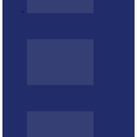
Integração das forças de segurança prende
envolvido em furtos em Itaipulândia…
Morre o tradicionalista Ivan Taborda,
referência da cultura gaúcha no Paraná