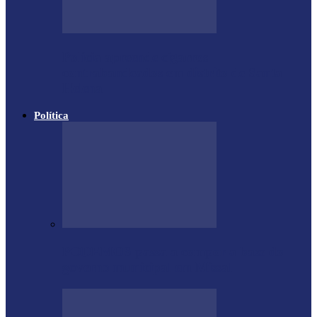
Polícia apreende cigarros
contrabandeados em distrito de Santa
Helena
Política
PODEMOS passa a compor a base do
governo municipal em Missal