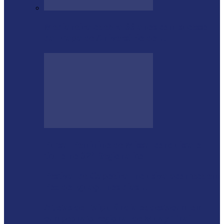
Medianeira celebra 66 anos com sucesso
da Etapa de Aniversário do…
Futsal Feminino de Missal conquista o
título no 32º Regionalito
Festival de Capoeira Inclusiva acontece em
Foz do Iguaçu nos dias…
Atletas de Itaipulândia se destacam em
campeonato regional de Muay Thai