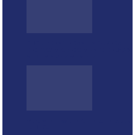
GUGU BUENO E SANTIN ROVEDA
DESTACAM CRESCIMENTO DE 34,2%
NOS EMPLACAMENTOS…
Moro vai à missão na China com a cúpula
do União…