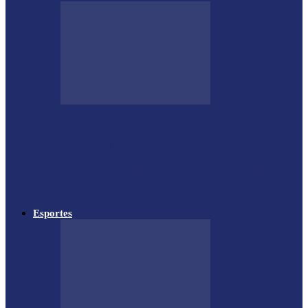
Megaoperação combate caça ilegal, tráfico
de armas e de animais no…
Proprietário do helicóptero envolvido no
acidente no Rio de Janeiro recebeu…
Esportes