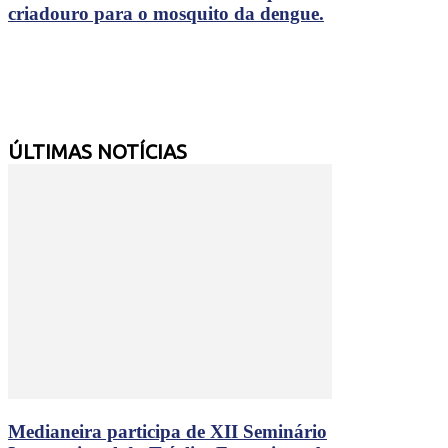
criadouro para o mosquito da dengue.
pinap
ÚLTIMAS NOTÍCIAS
Medianeira participa de XII Seminário