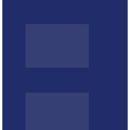
CTG Sentinela dos Pampas conquista
títulos estaduais e celebra destaques no…
Governo do Estado divulga Calendário do
IPVA 2025 no Paraná