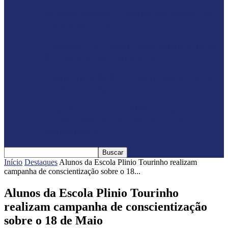
Shows sertanejos e rodeio vão marcar a 4ª
Expo Ramilândia
Lançada a 14ª Edição do Arrancadão de
Jericos em Serranópolis do…
Feleite Agro 2025 é lançada oficialmente
em Matelândia
Expo Santa Helena 2025 é lançada
oficialmente com shows nacionais
confirmados
Início
Destaques
Alunos da Escola Plinio Tourinho realizam
campanha de conscientização sobre o 18...
Alunos da Escola Plinio Tourinho
realizam campanha de conscientização
sobre o 18 de Maio