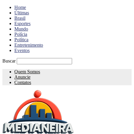
Home
Últimas
Brasil
Esportes
Mundo
Polícia
Política
Entretenimento
Eventos
Buscar
Quem Somos
Anuncie
Contatos