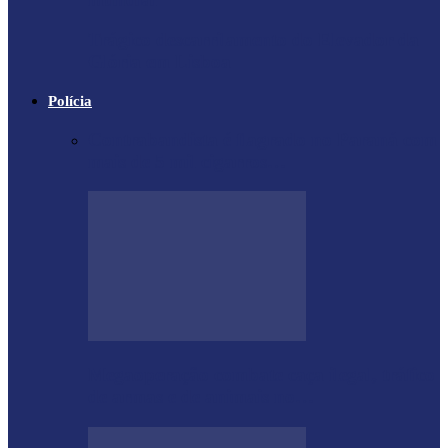
Trágico descarrilamento do Elevador da
Glória em Lisboa
Polícia
Contrabandista é flagrado no Paraná com
mais de 5 mil cigarros…
Megaoperação combate caça ilegal, tráfico
de armas e de animais no…