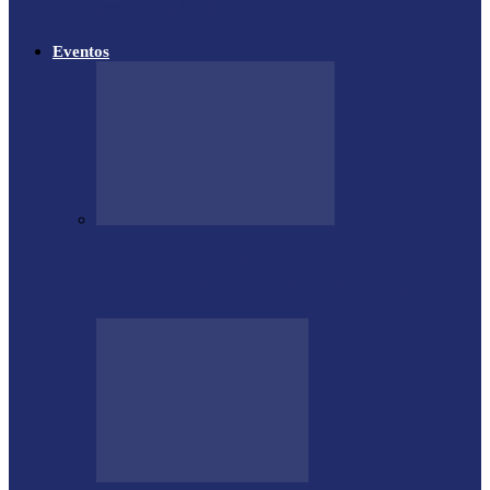
em Matelândia
Eventos
CTG Sentinela dos Pampas conquista
títulos estaduais e celebra destaques no…