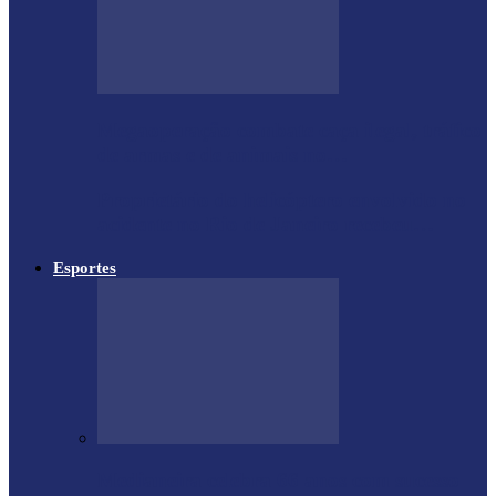
Megaoperação combate caça ilegal, tráfico
de armas e de animais no…
Proprietário do helicóptero envolvido no
acidente no Rio de Janeiro recebeu…
Esportes
Medianeira celebra 66 anos com sucesso