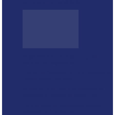
da Etapa de Aniversário do…
Futsal Feminino de Missal conquista o
título no 32º Regionalito
Festival de Capoeira Inclusiva acontece em
Foz do Iguaçu nos dias…
Atletas de Itaipulândia se destacam em
campeonato regional de Muay Thai
Vôlei de Praia de Medianeira garante
destaque na 4ª Etapa do…