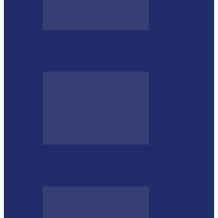
Aos 96 anos, funcionário número 1
completa 76 anos de carreira…
Desenrola lança modalidades de crédito
para estimular bons pagadores