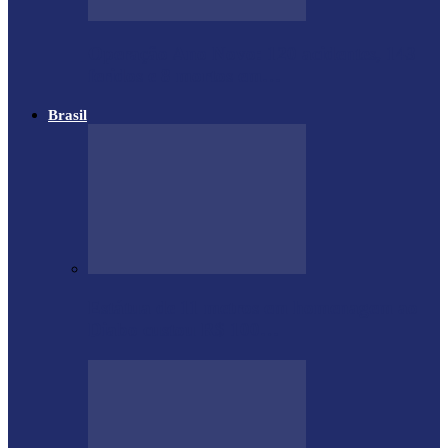
Operação Ano Novo: 120 acidentes, 143
feridos e 8 mortos em…
Brasil
Estátua de 11 metros em homenagem ao
Diabo custou R$ 100…