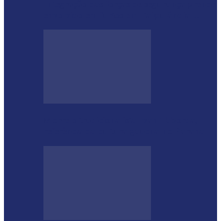
Integração das forças de segurança prende
envolvido em furtos em Itaipulândia…
Morre o tradicionalista Ivan Taborda,
referência da cultura gaúcha no Paraná