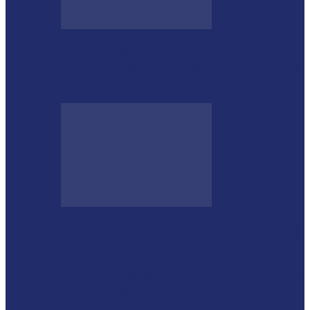
GUGU BUENO E SANTIN ROVEDA
DESTACAM CRESCIMENTO DE 34,2%
NOS EMPLACAMENTOS…
Moro vai à missão na China com a cúpula
do União…
Lewandowski participa de audiência sobre
PEC da Segurança Pública na Câmara