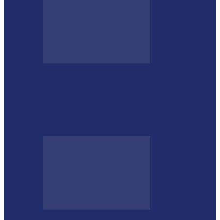
Guarda Municipal apreende veículo
artesanal após tentativa de fuga em Toledo
Mulher agride companheiro com pedaço
de ferro durante briga em Toledo