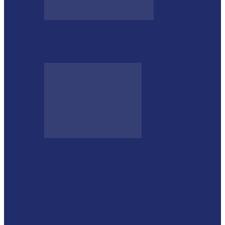
Rod Stewart escolhe Foz do Iguaçu para
dias de descanso em…
Shows sertanejos e rodeio vão marcar a 4ª
Expo Ramilândia
Lançada a 14ª Edição do Arrancadão de
Jericos em Serranópolis do…
Feleite Agro 2025 é lançada oficialmente