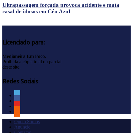
Ultrapassagem forçada provoca acidente e mata
casal de idosos em Céu Azul
Licenciado para:
Medianeira Em Foco
.
Proibida a cópia total ou parcial
deste site.
Redes Sociais
Quem Somos
Anuncie
Contatos