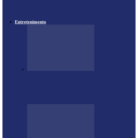
STF condena Bolsonaro e outros sete réus
por tentativa de golpe…
Entretenimento
Empresário Ione Luiz Farias destaca
trajetória e liderança empresarial no
quadro…