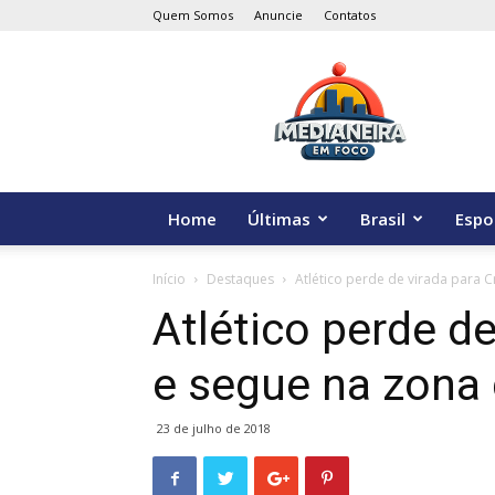
Quem Somos
Anuncie
Contatos
Medianeira
em
Foco
Home
Últimas
Brasil
Espo
Início
Destaques
Atlético perde de virada para 
Atlético perde de
e segue na zona
23 de julho de 2018