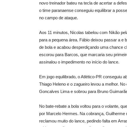
novo treinador bateu na tecla de acertar a defe
o time paranaense conseguiu equilibrar a poss
no campo de ataque.
Aos 11 minutos, Nicolas tabelou com Nikão pela
para a pequena área. Fábio deixou passar a e 
de bola e acabou desperdiçando uma chance cl
escorou para Barcos, que marcaria seu primeir
assinalou o impedimento no início do lance.
Em jogo equilibrado, o Atlético-PR conseguiu a
Thiago Heleno e o zagueiro levou a melhor. No c
Goncalves Lima e sobrou para Bruno Guimarães
No bate-rebate a bola voltou para o volante, q
por Marcelo Hermes. Na cobrança, Guilherme 
reclamou muito do lance, pedindo falta em Arras