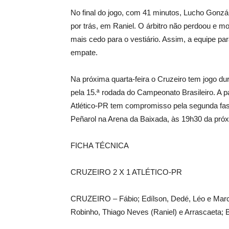
No final do jogo, com 41 minutos, Lucho Gonzál
por trás, em Raniel. O árbitro não perdoou e m
mais cedo para o vestiário. Assim, a equipe p
empate.
Na próxima quarta-feira o Cruzeiro tem jogo du
pela 15.ª rodada do Campeonato Brasileiro. A p
Atlético-PR tem compromisso pela segunda fas
Peñarol na Arena da Baixada, às 19h30 da próxi
FICHA TÉCNICA
CRUZEIRO 2 X 1 ATLÉTICO-PR
CRUZEIRO – Fábio; Edílson, Dedé, Léo e Marc
Robinho, Thiago Neves (Raniel) e Arrascaeta; 