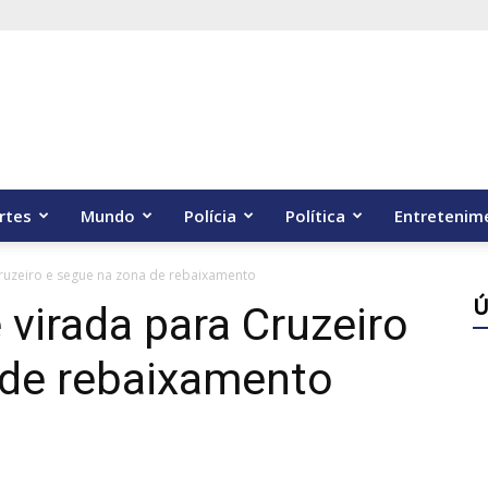
rtes
Mundo
Polícia
Política
Entretenim
Cruzeiro e segue na zona de rebaixamento
Ú
 virada para Cruzeiro
 de rebaixamento