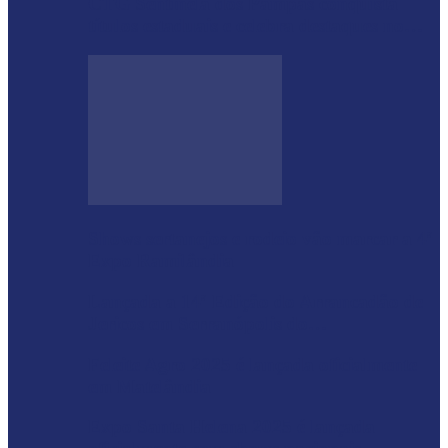
CTG Sentinela dos Pampas conquista
títulos estaduais e celebra destaques no…
Shows sertanejos e rodeio vão marcar a 4ª
Expo Ramilândia
Lançada a 14ª Edição do Arrancadão de
Jericos em Serranópolis do…
Feleite Agro 2025 é lançada oficialmente
em Matelândia
Expo Santa Helena 2025 é lançada