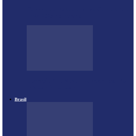
Governo do Estado divulga Calendário do
IPVA 2025 no Paraná
Operação Ano Novo: 120 acidentes, 143
feridos e 8 mortos em…
Brasil