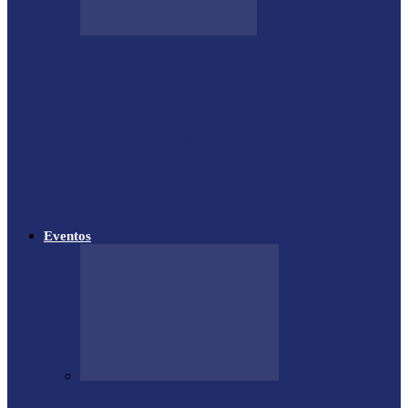
Shows sertanejos e rodeio vão marcar a 4ª
Expo Ramilândia
Lançada a 14ª Edição do Arrancadão de
Jericos em Serranópolis do…
Feleite Agro 2025 é lançada oficialmente
em Matelândia
Eventos