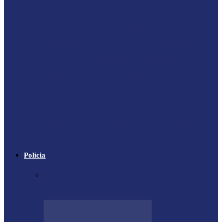
derruba prédios na capital; entenda
escala…
Proprietário do helicóptero envolvido no
acidente no Rio de Janeiro recebeu…
X-59: NASA se prepara para voo
inaugural de jato supersônico silencioso
Falece Giorgio Armani, ícone da moda
mundial
Trágico descarrilamento do Elevador da
Glória em Lisboa
Polícia
Contrabandista é flagrado no Paraná com
mais de 5 mil cigarros…