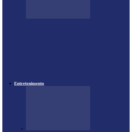
Moro vai à missão na China com a cúpula
do União…
Lewandowski participa de audiência sobre
PEC da Segurança Pública na Câmara
STF condena Bolsonaro e outros sete réus
por tentativa de golpe…
Entretenimento