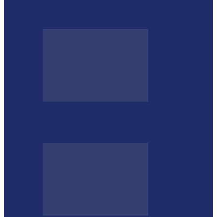
Morre o tradicionalista Ivan Taborda,
referência da cultura gaúcha no Paraná
CTG Sentinela dos Pampas conquista
títulos estaduais e celebra destaques no…