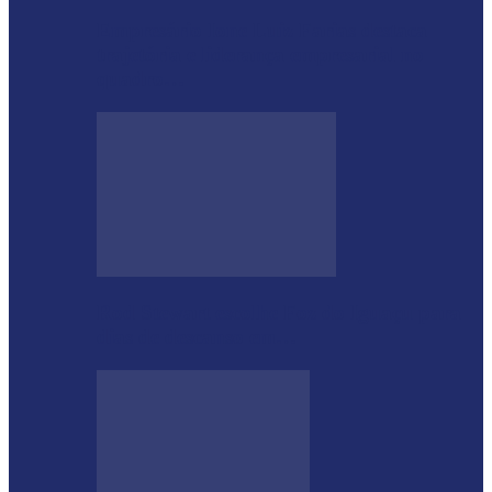
Empresário Ione Luiz Farias destaca
trajetória e liderança empresarial no
quadro…
Rod Stewart escolhe Foz do Iguaçu para
dias de descanso em…