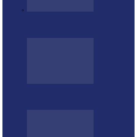
Estátua de 11 metros em homenagem ao
Diabo custou R$ 100…
Aos 96 anos, funcionário número 1
completa 76 anos de carreira…