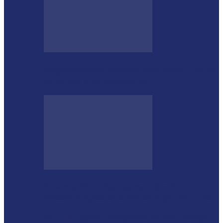
Megaoperação combate caça ilegal, tráfico
de armas e de animais no…
Guarda Municipal apreende veículo
artesanal após tentativa de fuga em Toledo
Mulher agride companheiro com pedaço