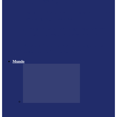
título no 32º Regionalito
Festival de Capoeira Inclusiva acontece em
Foz do Iguaçu nos dias…
Atletas de Itaipulândia se destacam em
campeonato regional de Muay Thai
Vôlei de Praia de Medianeira garante
destaque na 4ª Etapa do…
Mundo
Forte terremoto atinge Venezuela e