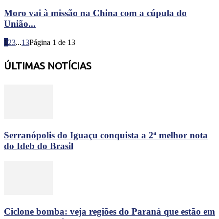
Moro vai à missão na China com a cúpula do
União...
1
2
3
...
13
Página 1 de 13
ÚLTIMAS NOTÍCIAS
Serranópolis do Iguaçu conquista a 2ª melhor nota
do Ideb do Brasil
Ciclone bomba: veja regiões do Paraná que estão em