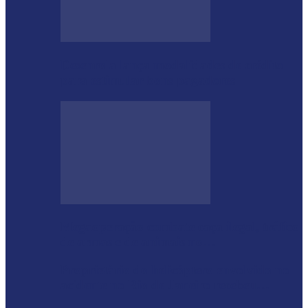
Desenrola lança modalidades de crédito
para estimular bons pagadores
Megaoperação combate caça ilegal, tráfico
de armas e de animais no…
Proprietário do helicóptero envolvido no
acidente no Rio de Janeiro recebeu…