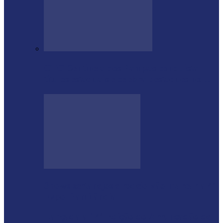
CTG Sentinela dos Pampas conquista
títulos estaduais e celebra destaques no…
Shows sertanejos e rodeio vão marcar a 4ª
Expo Ramilândia
Lançada a 14ª Edição do Arrancadão de