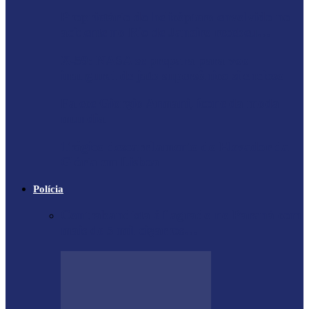
Proprietário do helicóptero envolvido no
acidente no Rio de Janeiro recebeu…
X-59: NASA se prepara para voo
inaugural de jato supersônico silencioso
Falece Giorgio Armani, ícone da moda
mundial
Trágico descarrilamento do Elevador da
Glória em Lisboa
Polícia
Contrabandista é flagrado no Paraná com
mais de 5 mil cigarros…