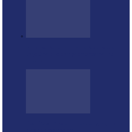
Empresário Ione Luiz Farias destaca
trajetória e liderança empresarial no
quadro…
Rod Stewart escolhe Foz do Iguaçu para
dias de descanso em…