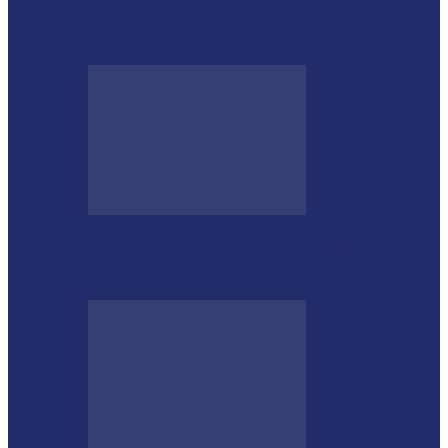
Educação de Medianeira registra
crescimento no Ideb e alcança nota 7,5
PODEMOS passa a compor a base do
governo municipal em Missal