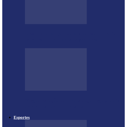
Desenrola lança modalidades de crédito
para estimular bons pagadores
Megaoperação combate caça ilegal, tráfico
de armas e de animais no…
Esportes