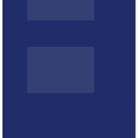
Megaoperação combate caça ilegal, tráfico
de armas e de animais no…
Guarda Municipal apreende veículo
artesanal após tentativa de fuga em Toledo
Mulher agride companheiro com pedaço
de ferro durante briga em Toledo