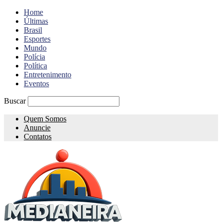
Home
Últimas
Brasil
Esportes
Mundo
Polícia
Política
Entretenimento
Eventos
Buscar
Quem Somos
Anuncie
Contatos