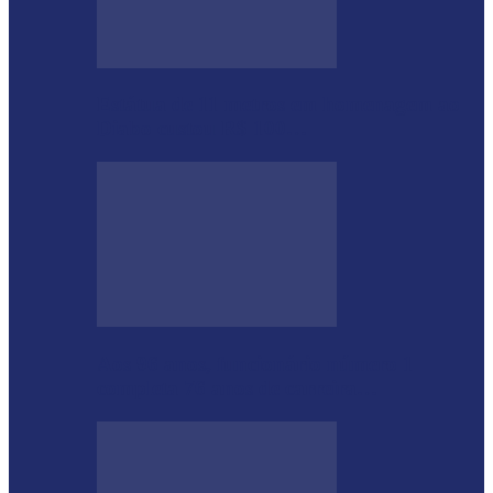
Estátua de 11 metros em homenagem ao
Diabo custou R$ 100…
Aos 96 anos, funcionário número 1
completa 76 anos de carreira…