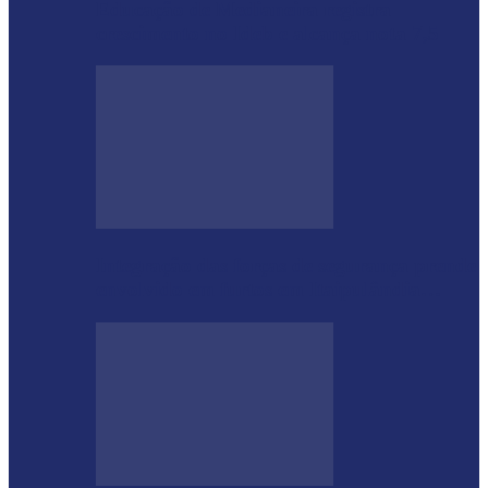
Educação de Medianeira registra
crescimento no Ideb e alcança nota 7,5
Integração das forças de segurança prende
envolvido em furtos em Itaipulândia…