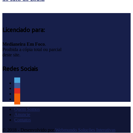
Licenciado para:
Medianeira Em Foco
.
Proibida a cópia total ou parcial
deste site.
Redes Sociais
Quem Somos
Anuncie
Contatos
© 2018 - Desenvolvido por
Webmundo Soluções Interativas