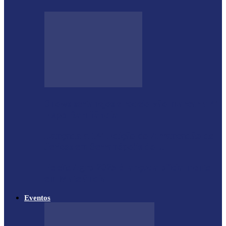
Shows sertanejos e rodeio vão marcar a 4ª
Expo Ramilândia
Lançada a 14ª Edição do Arrancadão de
Jericos em Serranópolis do…
Feleite Agro 2025 é lançada oficialmente
em Matelândia
Eventos