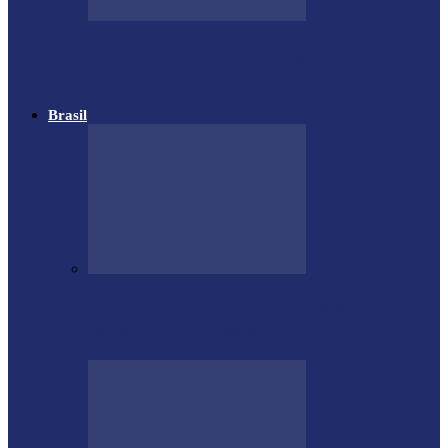
Governo do Estado divulga Calendário do
IPVA 2025 no Paraná
Brasil
Estrutura da Stock Car é destruída por
temporal em autódromo no…