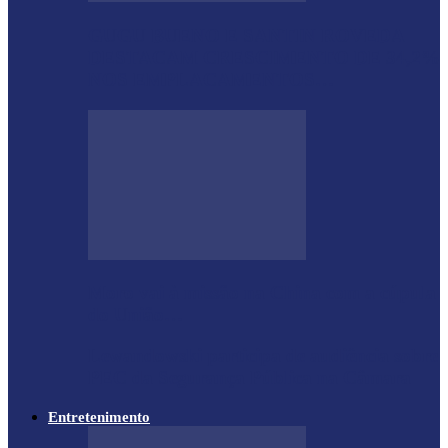
GUGU BUENO E SANTIN ROVEDA
DESTACAM CRESCIMENTO DE 34,2%
NOS EMPLACAMENTOS…
Moro vai à missão na China com a cúpula
do União…
Lewandowski participa de audiência sobre
PEC da Segurança Pública na Câmara
Entretenimento