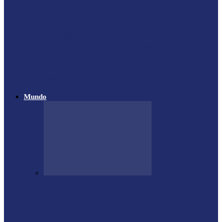
Festival de Capoeira Inclusiva acontece em
Foz do Iguaçu nos dias…
Atletas de Itaipulândia se destacam em
campeonato regional de Muay Thai
Vôlei de Praia de Medianeira garante
destaque na 4ª Etapa do…
Mundo
Forte terremoto atinge Venezuela e
derruba prédios na capital; entenda
escala…