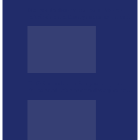
Morre o tradicionalista Ivan Taborda,
referência da cultura gaúcha no Paraná
CTG Sentinela dos Pampas conquista
títulos estaduais e celebra destaques no…