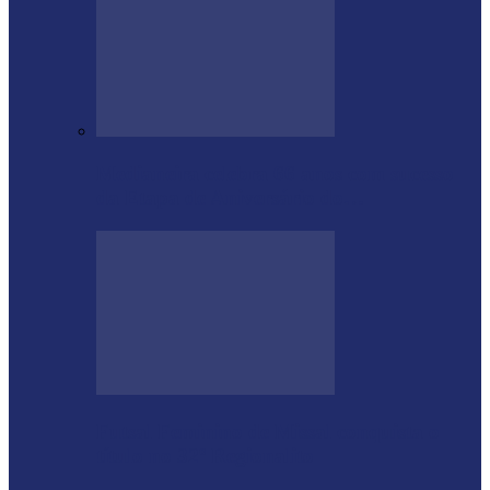
Medianeira celebra 66 anos com sucesso
da Etapa de Aniversário do…
Futsal Feminino de Missal conquista o
título no 32º Regionalito