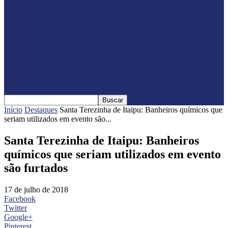
Jericos em Serranópolis do…
Feleite Agro 2025 é lançada oficialmente
em Matelândia
Expo Santa Helena 2025 é lançada
oficialmente com shows nacionais
confirmados
Início
Destaques
Santa Terezinha de Itaipu: Banheiros químicos que
seriam utilizados em evento são...
Santa Terezinha de Itaipu: Banheiros
químicos que seriam utilizados em evento
são furtados
17 de julho de 2018
Facebook
Twitter
Google+
Pinterest