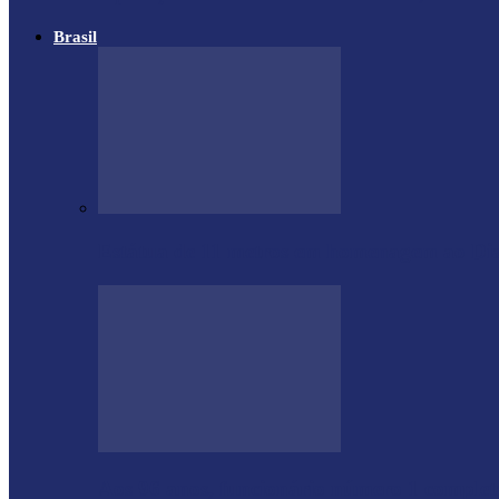
Brasil
Estátua de 11 metros em homenagem ao Di
Aos 96 anos, funcionário número 1 complet