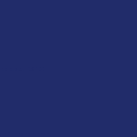
abo custou R$ 100…
a 76 anos de carreira…