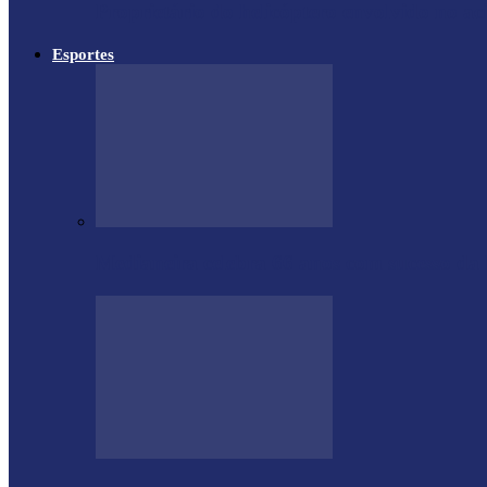
Proprietário do helicóptero envolvido no a
Esportes
Medianeira celebra 66 anos com sucesso da