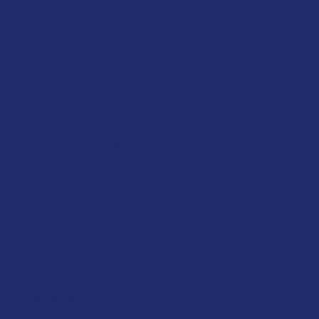
ra estimular bons pagadores
 de armas e de animais no…