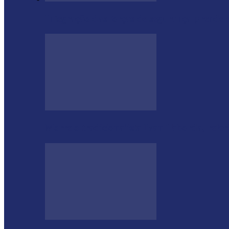
Integração das forças de segurança prende
Morre o tradicionalista Ivan Taborda, refe