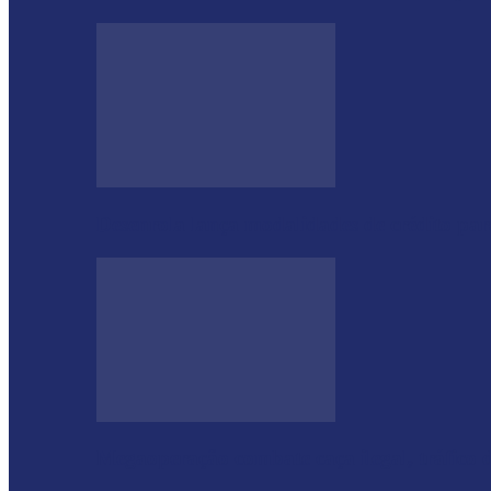
Desenrola lança modalidades de crédito pa
Megaoperação combate caça ilegal, tráfico