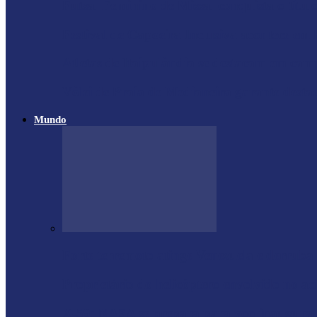
Futsal Feminino de Missal conquista o títul
Festival de Capoeira Inclusiva acontece em
Atletas de Itaipulândia se destacam em ca
Vôlei de Praia de Medianeira garante dest
Mundo
Forte terremoto atinge Venezuela e derruba
Proprietário do helicóptero envolvido no a
X-59: NASA se prepara para voo inaugural d