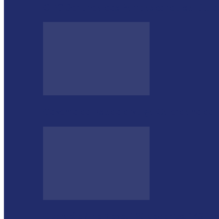
CTG Sentinela dos Pampas conquista títulos
Governo do Estado divulga Calendário do
Operação Ano Novo: 120 acidentes, 143 fer