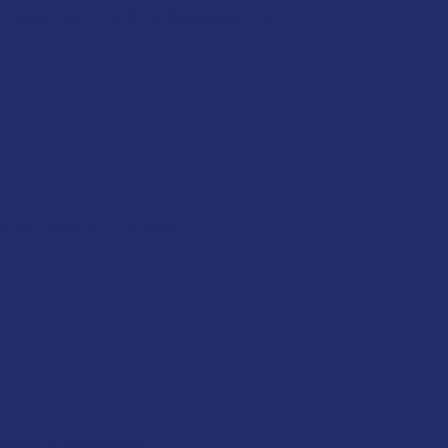
 estaduais e celebra destaques no…
 IPVA 2025 no Paraná
idos e 8 mortos em…