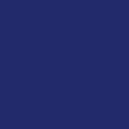
o no 32º Regionalito
 Foz do Iguaçu nos dias…
mpeonato regional de Muay Thai
aque na 4ª Etapa do…
 prédios na capital; entenda escala…
cidente no Rio de Janeiro recebeu…
e jato supersônico silencioso