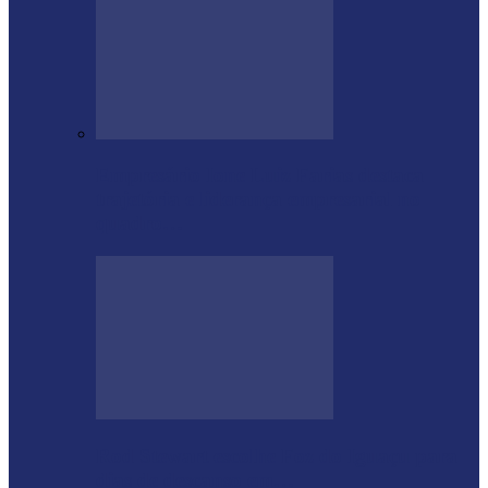
Empresário Ione Luiz Farias destaca
trajetória e liderança empresarial no
quadro…
Rod Stewart escolhe Foz do Iguaçu para
dias de descanso em…