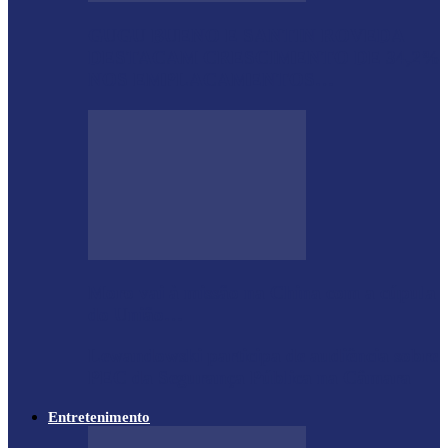
GUGU BUENO E SANTIN ROVEDA
DESTACAM CRESCIMENTO DE 34,2%
NOS EMPLACAMENTOS…
Moro vai à missão na China com a cúpula
do União…
Lewandowski participa de audiência sobre
PEC da Segurança Pública na Câmara
Entretenimento