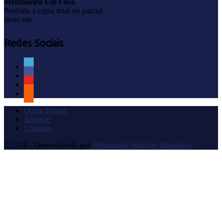
Medianeira Em Foco
.
Proibida a cópia total ou parcial
deste site.
Redes Sociais
Quem Somos
Anuncie
Contatos
© 2018 - Desenvolvido por
Webmundo Soluções Interativas