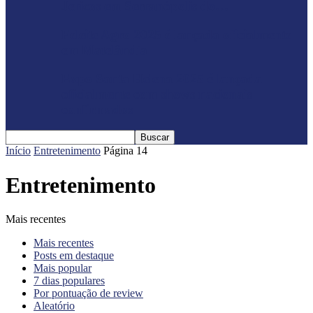
Jericos em Serranópolis do…
Feleite Agro 2025 é lançada oficialmente
em Matelândia
Expo Santa Helena 2025 é lançada
oficialmente com shows nacionais
confirmados
Início
Entretenimento
Página 14
Entretenimento
Mais recentes
Mais recentes
Posts em destaque
Mais popular
7 dias populares
Por pontuação de review
Aleatório