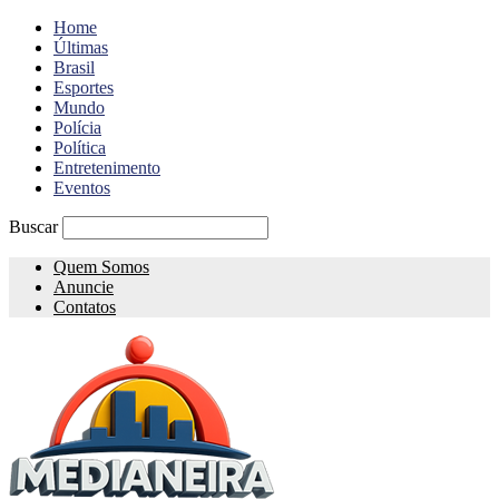
Home
Últimas
Brasil
Esportes
Mundo
Polícia
Política
Entretenimento
Eventos
Buscar
Quem Somos
Anuncie
Contatos