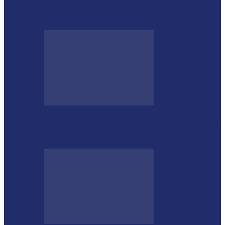
Educação de Medianeira registra
crescimento no Ideb e alcança nota 7,5
Integração das forças de segurança prende
envolvido em furtos em Itaipulândia…