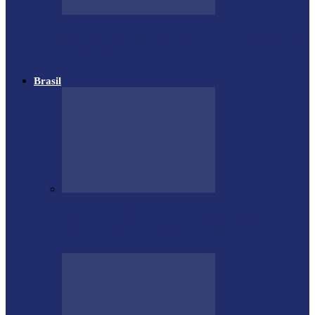
Governo do Estado divulga Calendário do
IPVA 2025 no Paraná
Brasil
Estrutura da Stock Car é destruída por
temporal em autódromo no…