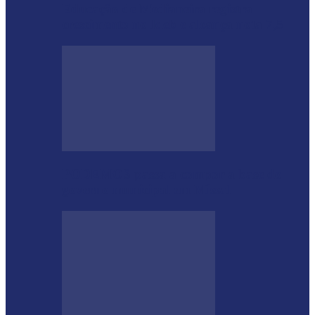
Educação de Medianeira registra
crescimento no Ideb e alcança nota 7,5
PODEMOS passa a compor a base do
governo municipal em Missal