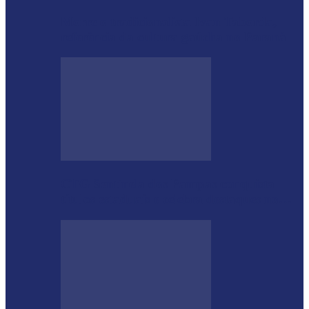
Morre o tradicionalista Ivan Taborda,
referência da cultura gaúcha no Paraná
CTG Sentinela dos Pampas conquista
títulos estaduais e celebra destaques no…