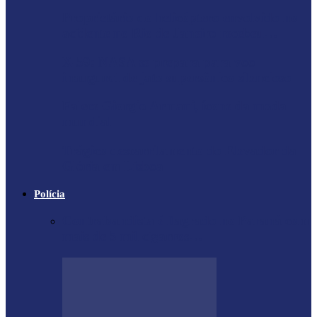
Proprietário do helicóptero envolvido no
acidente no Rio de Janeiro recebeu…
X-59: NASA se prepara para voo
inaugural de jato supersônico silencioso
Falece Giorgio Armani, ícone da moda
mundial
Trágico descarrilamento do Elevador da
Glória em Lisboa
Polícia
Contrabandista é flagrado no Paraná com
mais de 5 mil cigarros…