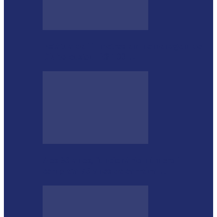
Estátua de 11 metros em homenagem ao
Diabo custou R$ 100…
Aos 96 anos, funcionário número 1
completa 76 anos de carreira…