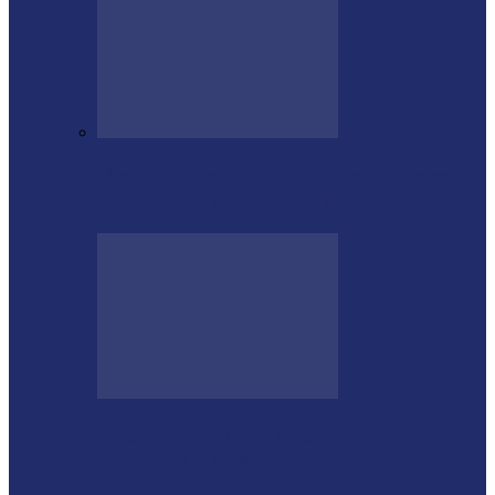
Medianeira celebra 66 anos com sucesso
da Etapa de Aniversário do…
Futsal Feminino de Missal conquista o
título no 32º Regionalito