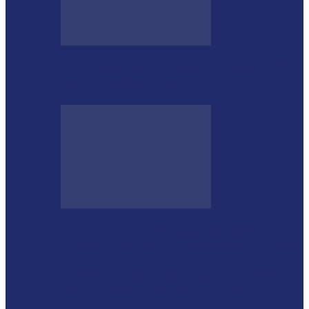
Megaoperação combate caça ilegal, tráfico
de armas e de animais no…
Guarda Municipal apreende veículo
artesanal após tentativa de fuga em Toledo
Mulher agride companheiro com pedaço
de ferro durante briga em Toledo