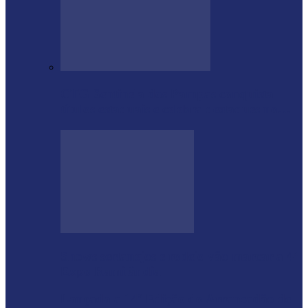
CTG Sentinela dos Pampas conquista
títulos estaduais e celebra destaques no…
Shows sertanejos e rodeio vão marcar a 4ª
Expo Ramilândia
Lançada a 14ª Edição do Arrancadão de