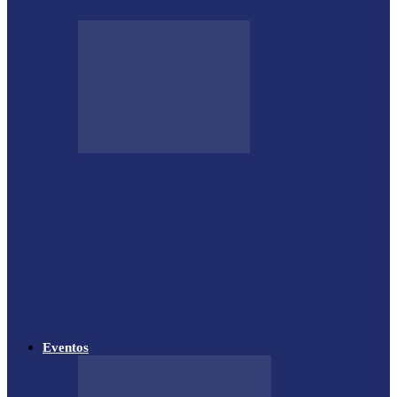
Shows sertanejos e rodeio vão marcar a 4ª
Expo Ramilândia
Lançada a 14ª Edição do Arrancadão de
Jericos em Serranópolis do…
Feleite Agro 2025 é lançada oficialmente
em Matelândia
Eventos