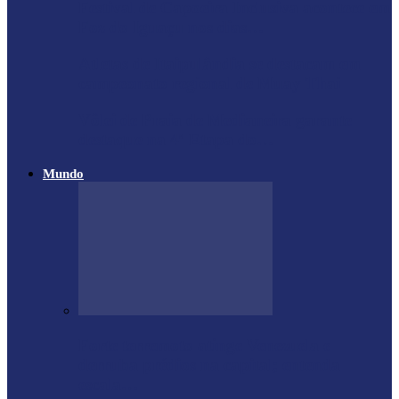
Festival de Capoeira Inclusiva acontece em
Foz do Iguaçu nos dias…
Atletas de Itaipulândia se destacam em
campeonato regional de Muay Thai
Vôlei de Praia de Medianeira garante
destaque na 4ª Etapa do…
Mundo
Forte terremoto atinge Venezuela e
derruba prédios na capital; entenda
escala…