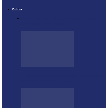
Polícia
Contrabandista é flagrado no Paraná com
mais de 5 mil cigarros…
Megaoperação combate caça ilegal, tráfico
de armas e de animais no…