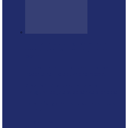
Forte terremoto atinge Venezuela e
derruba prédios na capital; entenda
escala…
Proprietário do helicóptero envolvido no
acidente no Rio de Janeiro recebeu…
X-59: NASA se prepara para voo
inaugural de jato supersônico silencioso
Falece Giorgio Armani, ícone da moda
mundial
Trágico descarrilamento do Elevador da
Glória em Lisboa