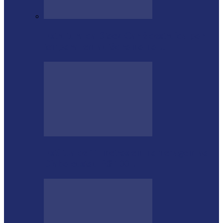
Estrutura da Stock Car é destruída por
temporal em autódromo no…
Estátua de 11 metros em homenagem ao
Diabo custou R$ 100…