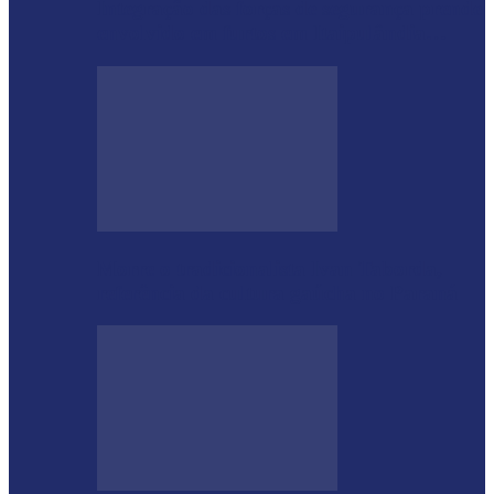
Integração das forças de segurança prende
envolvido em furtos em Itaipulândia…
Morre o tradicionalista Ivan Taborda,
referência da cultura gaúcha no Paraná