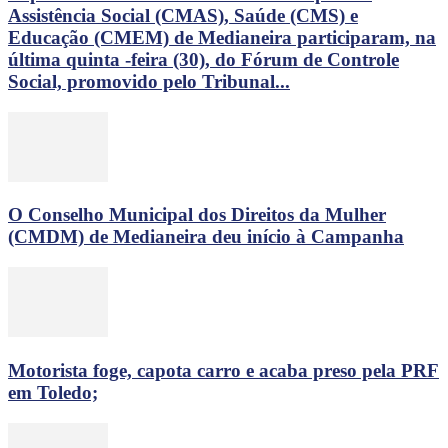
Assistência Social (CMAS), Saúde (CMS) e
Educação (CMEM) de Medianeira participaram, na
última quinta -feira (30), do Fórum de Controle
Social, promovido pelo Tribunal...
O Conselho Municipal dos Direitos da Mulher
(CMDM) de Medianeira deu início à Campanha
Motorista foge, capota carro e acaba preso pela PRF
em Toledo;