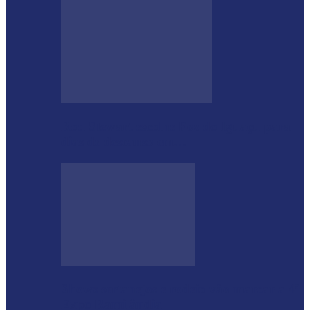
Rod Stewart escolhe Foz do Iguaçu para
dias de descanso em…
Shows sertanejos e rodeio vão marcar a 4ª
Expo Ramilândia