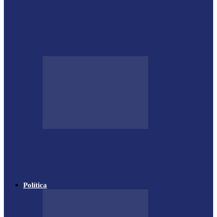
Guarda Municipal apreende veículo
artesanal após tentativa de fuga em Toledo
Mulher agride companheiro com pedaço
de ferro durante briga em Toledo
Polícia apreende cigarros
contrabandeados em distrito de Santa
Helena
Política