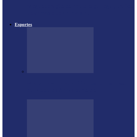
Megaoperação combate caça ilegal, tráfico
de armas e de animais no…
Esportes
Medianeira celebra 66 anos com sucesso
da Etapa de Aniversário do…