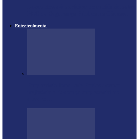
Lewandowski participa de audiência sobre
PEC da Segurança Pública na Câmara
Entretenimento
Empresário Ione Luiz Farias destaca
trajetória e liderança empresarial no
quadro…