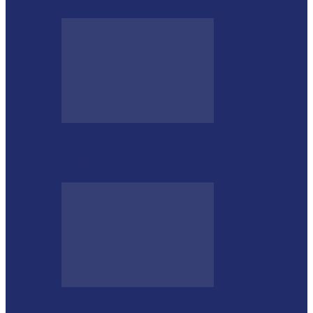
Estátua de 11 metros em homenagem ao
Diabo custou R$ 100…
Aos 96 anos, funcionário número 1