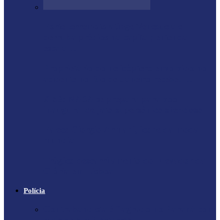
Forte terremoto atinge Venezuela e
derruba prédios na capital; entenda
escala…
Proprietário do helicóptero envolvido no
acidente no Rio de Janeiro recebeu…
X-59: NASA se prepara para voo
inaugural de jato supersônico silencioso
Falece Giorgio Armani, ícone da moda
mundial
Trágico descarrilamento do Elevador da
Glória em Lisboa
Polícia
Contrabandista é flagrado no Paraná com
mais de 5 mil cigarros…