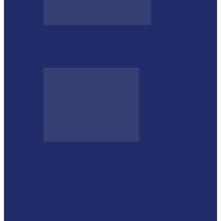
Rod Stewart escolhe Foz do Iguaçu para
dias de descanso em…
Shows sertanejos e rodeio vão marcar a 4ª
Expo Ramilândia
Lançada a 14ª Edição do Arrancadão de
Jericos em Serranópolis do…
Feleite Agro 2025 é lançada oficialmente