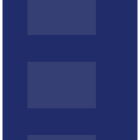
Morre o tradicionalista Ivan Taborda,
referência da cultura gaúcha no Paraná
CTG Sentinela dos Pampas conquista
títulos estaduais e celebra destaques no…