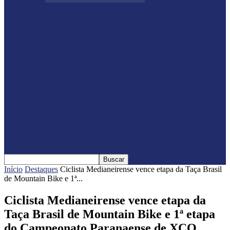
Shows sertanejos e rodeio vão marcar a 4ª
Expo Ramilândia
Lançada a 14ª Edição do Arrancadão de
Jericos em Serranópolis do…
Feleite Agro 2025 é lançada oficialmente
em Matelândia
Expo Santa Helena 2025 é lançada
oficialmente com shows nacionais
confirmados
Início
Destaques
Ciclista Medianeirense vence etapa da Taça Brasil
de Mountain Bike e 1ª...
Ciclista Medianeirense vence etapa da
Taça Brasil de Mountain Bike e 1ª etapa
do Campeonato Paranaense de XCO