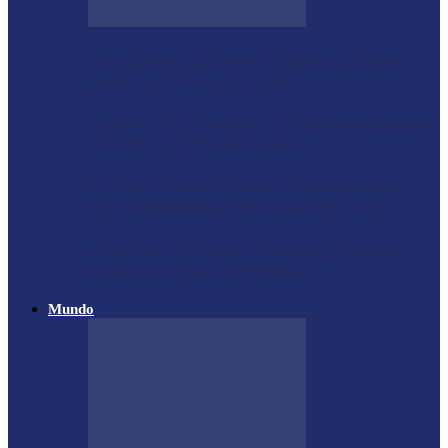
Futsal Feminino de Missal conquista o
título no 32º Regionalito
Festival de Capoeira Inclusiva acontece em
Foz do Iguaçu nos dias…
Atletas de Itaipulândia se destacam em
campeonato regional de Muay Thai
Vôlei de Praia de Medianeira garante
destaque na 4ª Etapa do…
Mundo