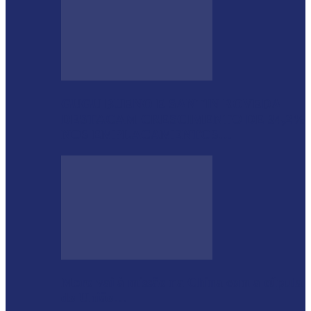
GUGU BUENO E SANTIN ROVEDA
DESTACAM CRESCIMENTO DE 34,2%
NOS EMPLACAMENTOS…
Moro vai à missão na China com a cúpula
do União…