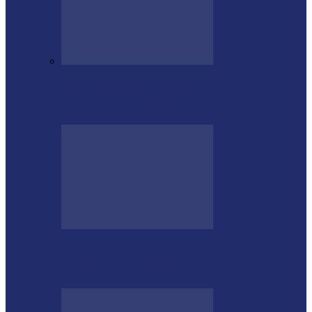
Educação de Medianeira registra
crescimento no Ideb e alcança nota 7,5
PODEMOS passa a compor a base do
governo municipal em Missal