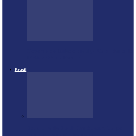
Governo do Estado divulga Calendário do
IPVA 2025 no Paraná
Brasil
Estrutura da Stock Car é destruída por
temporal em autódromo no…