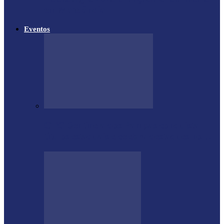
em Matelândia
Eventos
CTG Sentinela dos Pampas conquista
títulos estaduais e celebra destaques no…