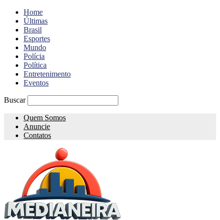
Home
Últimas
Brasil
Esportes
Mundo
Polícia
Política
Entretenimento
Eventos
Buscar
Quem Somos
Anuncie
Contatos