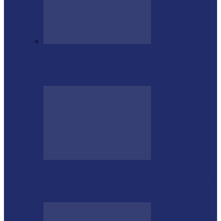
Educação de Medianeira registra
crescimento no Ideb e alcança nota 7,5
Integração das forças de segurança prende
envolvido em furtos em Itaipulândia…