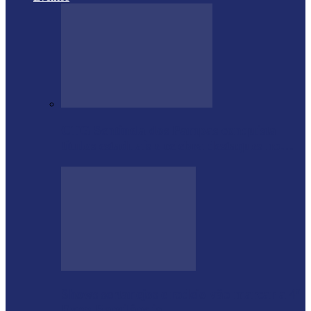
CTG Sentinela dos Pampas conquista
títulos estaduais e celebra destaques no…
Shows sertanejos e rodeio vão marcar a 4ª
Expo Ramilândia