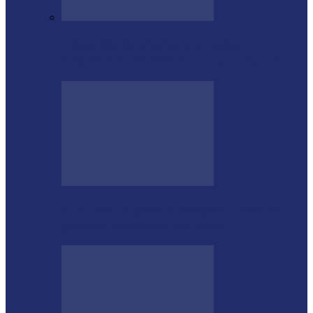
Educação de Medianeira registra
crescimento no Ideb e alcança nota 7,5
PODEMOS passa a compor a base do
governo municipal em Missal