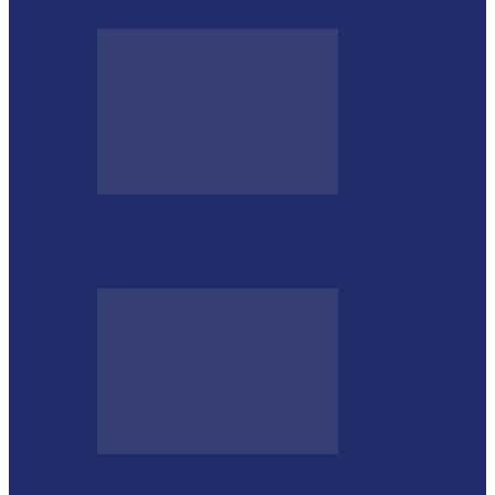
Estátua de 11 metros em homenagem ao
Diabo custou R$ 100…
Aos 96 anos, funcionário número 1