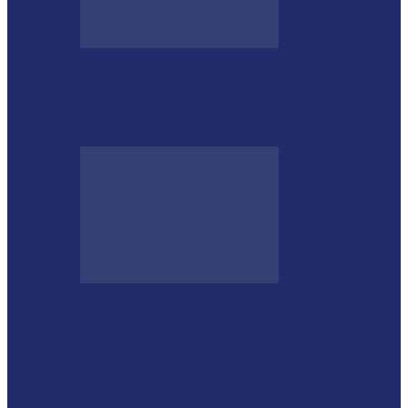
GUGU BUENO E SANTIN ROVEDA
DESTACAM CRESCIMENTO DE 34,2%
NOS EMPLACAMENTOS…
Moro vai à missão na China com a cúpula
do União…
Lewandowski participa de audiência sobre
PEC da Segurança Pública na Câmara