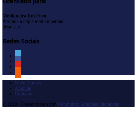
Licenciado para:
Medianeira Em Foco
.
Proibida a cópia total ou parcial
deste site.
Redes Sociais
Quem Somos
Anuncie
Contatos
© 2018 - Desenvolvido por
Webmundo Soluções Interativas