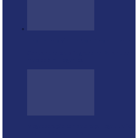
Dois homens são mortos a tiros em Ibema
Contrabandista é flagrado no Paraná com
mais de 5 mil cigarros…
Megaoperação combate caça ilegal, tráfico
de armas e de animais no…