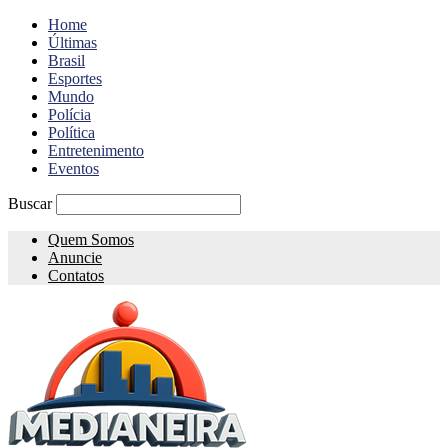
Home
Últimas
Brasil
Esportes
Mundo
Polícia
Política
Entretenimento
Eventos
Buscar
Quem Somos
Anuncie
Contatos