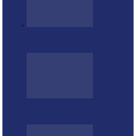
Educação de Medianeira registra
crescimento no Ideb e alcança nota 7,5
Integração das forças de segurança prende
envolvido em furtos em Itaipulândia…