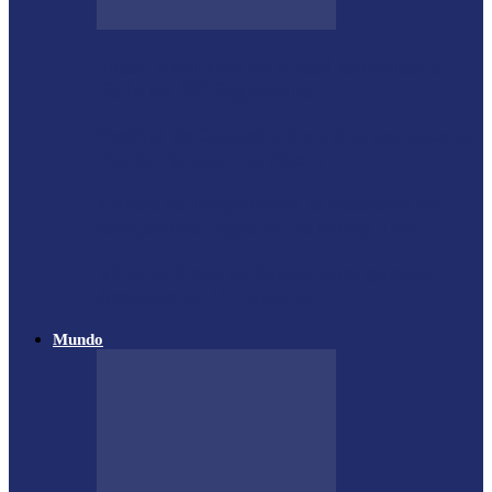
Futsal Feminino de Missal conquista o
título no 32º Regionalito
Festival de Capoeira Inclusiva acontece em
Foz do Iguaçu nos dias…
Atletas de Itaipulândia se destacam em
campeonato regional de Muay Thai
Vôlei de Praia de Medianeira garante
destaque na 4ª Etapa do…
Mundo