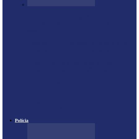
Forte terremoto atinge Venezuela e
derruba prédios na capital; entenda
escala…
Proprietário do helicóptero envolvido no
acidente no Rio de Janeiro recebeu…
X-59: NASA se prepara para voo
inaugural de jato supersônico silencioso
Falece Giorgio Armani, ícone da moda
mundial
Trágico descarrilamento do Elevador da
Glória em Lisboa
Polícia