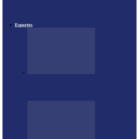
Megaoperação combate caça ilegal, tráfico
de armas e de animais no…
Esportes
Medianeira celebra 66 anos com sucesso
da Etapa de Aniversário do…