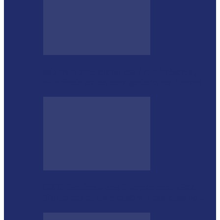
Morre o tradicionalista Ivan Taborda,
referência da cultura gaúcha no Paraná
CTG Sentinela dos Pampas conquista
títulos estaduais e celebra destaques no…