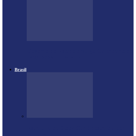
Governo do Estado divulga Calendário do
IPVA 2025 no Paraná
Brasil
Estrutura da Stock Car é destruída por
temporal em autódromo no…