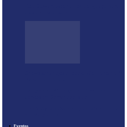
Rod Stewart escolhe Foz do Iguaçu para
dias de descanso em…
Shows sertanejos e rodeio vão marcar a 4ª
Expo Ramilândia
Lançada a 14ª Edição do Arrancadão de
Jericos em Serranópolis do…
Feleite Agro 2025 é lançada oficialmente
em Matelândia
Eventos