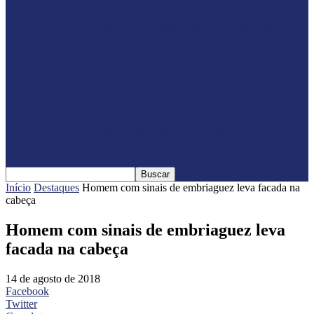
Lançada a 14ª Edição do Arrancadão de
Jericos em Serranópolis do…
Feleite Agro 2025 é lançada oficialmente
em Matelândia
Expo Santa Helena 2025 é lançada
oficialmente com shows nacionais
confirmados
Início
Destaques
Homem com sinais de embriaguez leva facada na
cabeça
Homem com sinais de embriaguez leva
facada na cabeça
14 de agosto de 2018
Facebook
Twitter