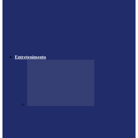
do União…
Lewandowski participa de audiência sobre
PEC da Segurança Pública na Câmara
STF condena Bolsonaro e outros sete réus
por tentativa de golpe…
Entretenimento
Empresário Ione Luiz Farias destaca
trajetória e liderança empresarial no
quadro…