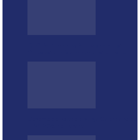
CTG Sentinela dos Pampas conquista
títulos estaduais e celebra destaques no…
Governo do Estado divulga Calendário do
IPVA 2025 no Paraná