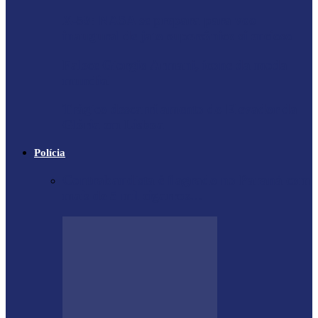
X-59: NASA se prepara para voo
inaugural de jato supersônico silencioso
Falece Giorgio Armani, ícone da moda
mundial
Trágico descarrilamento do Elevador da
Glória em Lisboa
Polícia
Contrabandista é flagrado no Paraná com
mais de 5 mil cigarros…