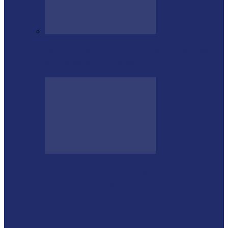
Medianeira celebra 66 anos com sucesso
da Etapa de Aniversário do…
Futsal Feminino de Missal conquista o
título no 32º Regionalito
Festival de Capoeira Inclusiva acontece em
Foz do Iguaçu nos dias…