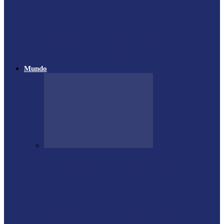
Atletas de Itaipulândia se destacam em
campeonato regional de Muay Thai
Vôlei de Praia de Medianeira garante
destaque na 4ª Etapa do…
Mundo
Forte terremoto atinge Venezuela e
derruba prédios na capital; entenda
escala…
Proprietário do helicóptero envolvido no
acidente no Rio de Janeiro recebeu…