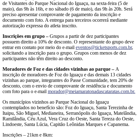
de Visitantes do Parque Nacional do Iguaçu, na sexta-feira (5 de
maio), das 9h às 16h, e no sábado (6 de maio), das 9h às 20h. Será
preciso apresentar comprovante de pagamento da inscrição e
documento com foto. A entrega para terceiros ocorrerá mediante
autorização expressa do atleta inscrito.
Inscrições em grupo –
Grupos a partir de dez participantes
possuem direito a 10% de desconto. O representante do grupo deve
entrar em contato por meio do e-mail
eventos@ticketsports.com.br
,
solicitando a inscrição para o grupo. Grupos com menos de dez
participantes não têm direito ao desconto.
Moradores de Foz e das cidades vizinhas ao parque –
A
inscrição de moradores de Foz do Iguaçu e das demais 13 cidades
vizinhas ao parque, integrantes do Passe Comunidade, tem 20% de
desconto, com o envio de comprovante de residência e documento
com foto para o e-mail
morador@meiamaratonadascataratas.com.br.
Os municípios vizinhos ao Parque Nacional do Iguaçu
contemplados no benefício são: Foz do Iguaçu, Santa Terezinha de
Itaipu, São Miguel, Medianeira, Serranópolis do Iguaçu, Matelândia,
Ramilândia, Céu Azul, Vera Cruz do Oeste, Santa Tereza do Oeste,
Lindoeste, Santa Lúcia, Capitão Leônidas Marques e Capanema.
Inscrições – 21km e 8km: