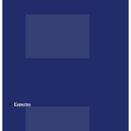
para estimular bons pagadores
Megaoperação combate caça ilegal, tráfico
de armas e de animais no…
Proprietário do helicóptero envolvido no
acidente no Rio de Janeiro recebeu…
Esportes