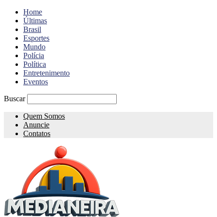
Home
Últimas
Brasil
Esportes
Mundo
Polícia
Política
Entretenimento
Eventos
Buscar
Quem Somos
Anuncie
Contatos