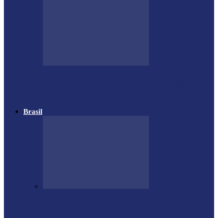
Operação Ano Novo: 120 acidentes, 143
feridos e 8 mortos em…
Brasil
Estátua de 11 metros em homenagem ao
Diabo custou R$ 100…