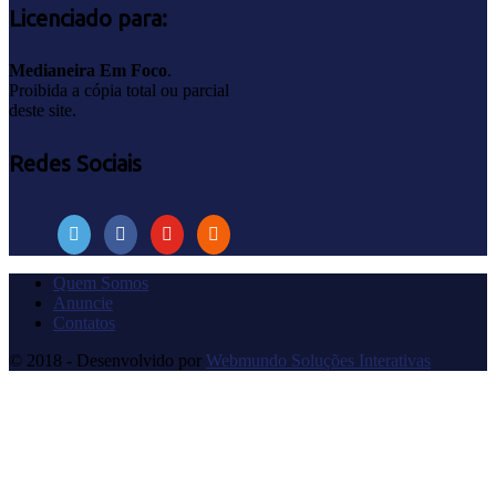
Licenciado para:
Medianeira Em Foco
.
Proibida a cópia total ou parcial
deste site.
Redes Sociais
Quem Somos
Anuncie
Contatos
© 2018 - Desenvolvido por
Webmundo Soluções Interativas