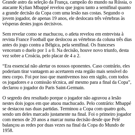
Grande astro da seleção da França, campeão do mundo na Rússia, o
atacante Kylian Mbappé revelou que jogou tanto a semifinal quanto
a grande decisão da Copa com uma lesão nas costas. Segundo o
jovem jogador, de apenas 19 anos, ele deslocara três vértebras às
vésperas destes jogos decisivos.
Sem revelar como se machucou, o atleta revelou em entrevista à
revista France Football que deslocou as vértebras da coluna três dias
antes do jogo contra a Bélgica, pela semifinal. Os franceses
venceram o duelo por 1 a 0. Na decisão, houve novo triunfo, desta
vez sobre a Croácia, pelo placar de 4 a 2.
“Era essencial não alertar os nossos oponentes. Caso contrário, eles
poderiam tirar vantagem ao acertarem esta região mais sensível do
meu corpo. Foi por isso que mantivemos isso em sigilo, com todos
os jogadores e a comissão técnica, até mesmo para a final da Copa”,
declarou o jogador do Paris Saint-Germain.
O segredo deu resultado porque o jogador não agravou a lesão
nestes dois jogos em que atuou machucado. Pelo contrário: Mbappé
se destacou nas duas partidas. Terminou a Copa com quatro gols,
sendo um deles marcado justamente na final. Foi o primeiro jogador
com menos de 20 anos a marcar numa decisão desde que Pelé
balançou as redes por duas vezes na final da Copa do Mundo de
1958.