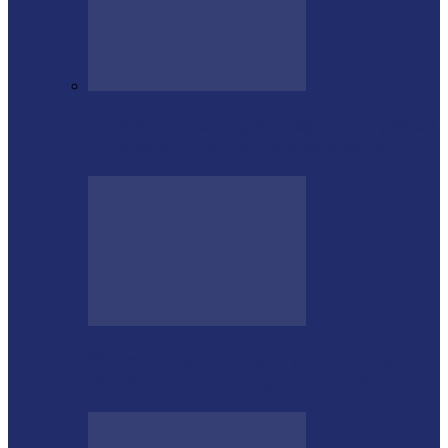
Integração das forças de segurança prende
envolvido em furtos em Itaipulândia…
Morre o tradicionalista Ivan Taborda,
referência da cultura gaúcha no Paraná