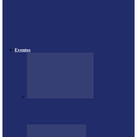
Lançada a 14ª Edição do Arrancadão de
Jericos em Serranópolis do…
Feleite Agro 2025 é lançada oficialmente
em Matelândia
Eventos
CTG Sentinela dos Pampas conquista
títulos estaduais e celebra destaques no…