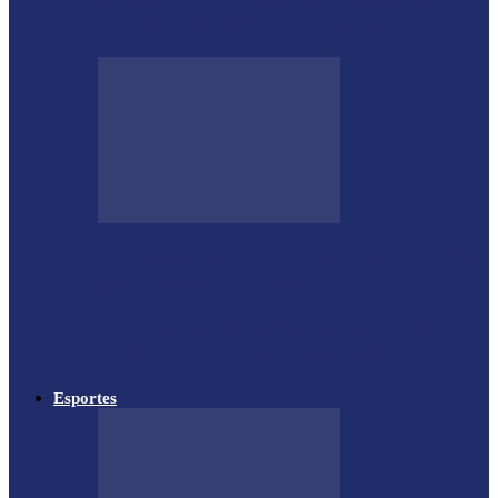
para estimular bons pagadores
Megaoperação combate caça ilegal, tráfico
de armas e de animais no…
Proprietário do helicóptero envolvido no
acidente no Rio de Janeiro recebeu…
Esportes