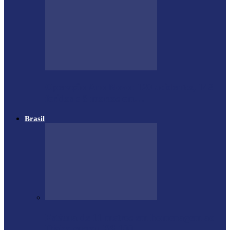
Operação Ano Novo: 120 acidentes, 143
feridos e 8 mortos em…
Brasil
Estátua de 11 metros em homenagem ao
Diabo custou R$ 100…