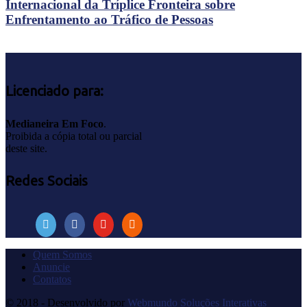
Internacional da Tríplice Fronteira sobre
Enfrentamento ao Tráfico de Pessoas
Licenciado para:
Medianeira Em Foco
.
Proibida a cópia total ou parcial
deste site.
Redes Sociais
Quem Somos
Anuncie
Contatos
© 2018 - Desenvolvido por
Webmundo Soluções Interativas