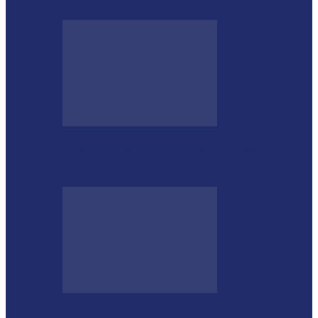
Aos 96 anos, funcionário número 1
completa 76 anos de carreira…
Desenrola lança modalidades de crédito