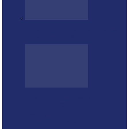
Medianeira celebra 66 anos com sucesso
da Etapa de Aniversário do…
Futsal Feminino de Missal conquista o
título no 32º Regionalito
Festival de Capoeira Inclusiva acontece em
Foz do Iguaçu nos dias…