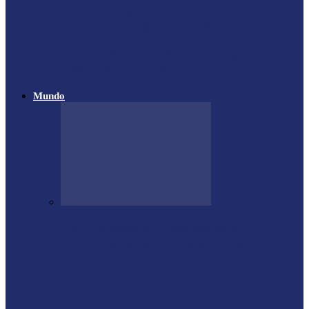
Atletas de Itaipulândia se destacam em
campeonato regional de Muay Thai
Vôlei de Praia de Medianeira garante
destaque na 4ª Etapa do…
Mundo
Forte terremoto atinge Venezuela e
derruba prédios na capital; entenda
escala…
Proprietário do helicóptero envolvido no
acidente no Rio de Janeiro recebeu…