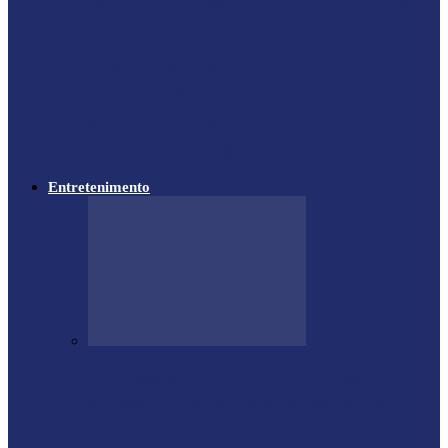
Moro vai à missão na China com a cúpula
do União…
Lewandowski participa de audiência sobre
PEC da Segurança Pública na Câmara
STF condena Bolsonaro e outros sete réus
por tentativa de golpe…
Entretenimento
Empresário Ione Luiz Farias destaca
trajetória e liderança empresarial no
quadro…