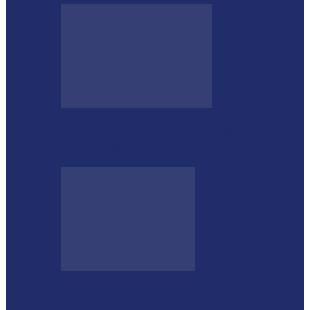
Rod Stewart escolhe Foz do Iguaçu para
dias de descanso em…
Shows sertanejos e rodeio vão marcar a 4ª
Expo Ramilândia