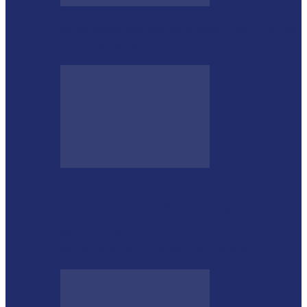
Megaoperação combate caça ilegal, tráfico
de armas e de animais no…
Guarda Municipal apreende veículo
artesanal após tentativa de fuga em Toledo
Mulher agride companheiro com pedaço
de ferro durante briga em Toledo