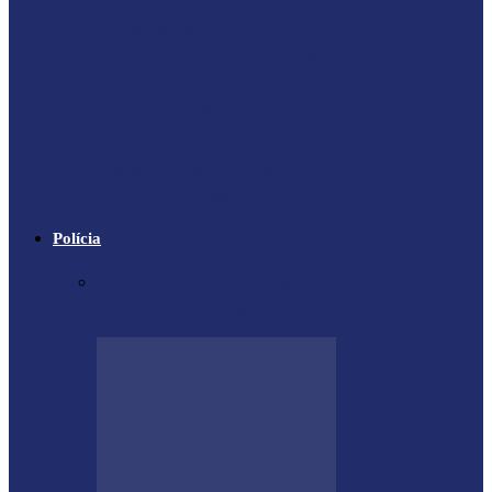
X-59: NASA se prepara para voo
inaugural de jato supersônico silencioso
Falece Giorgio Armani, ícone da moda
mundial
Trágico descarrilamento do Elevador da
Glória em Lisboa
Polícia
Contrabandista é flagrado no Paraná com
mais de 5 mil cigarros…