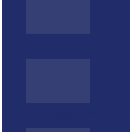
CTG Sentinela dos Pampas conquista
títulos estaduais e celebra destaques no…
Governo do Estado divulga Calendário do
IPVA 2025 no Paraná