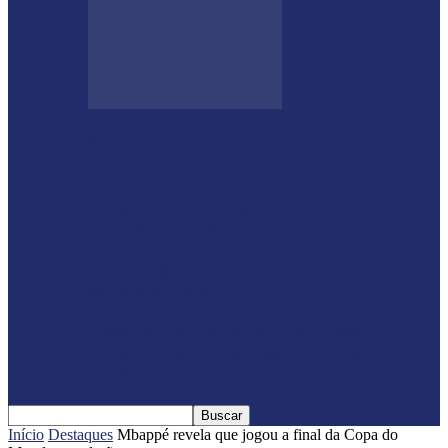
Shows sertanejos e rodeio vão marcar a 4ª
Expo Ramilândia
Lançada a 14ª Edição do Arrancadão de
Jericos em Serranópolis do…
Feleite Agro 2025 é lançada oficialmente
em Matelândia
Expo Santa Helena 2025 é lançada
oficialmente com shows nacionais
confirmados
Início
Destaques
Mbappé revela que jogou a final da Copa do