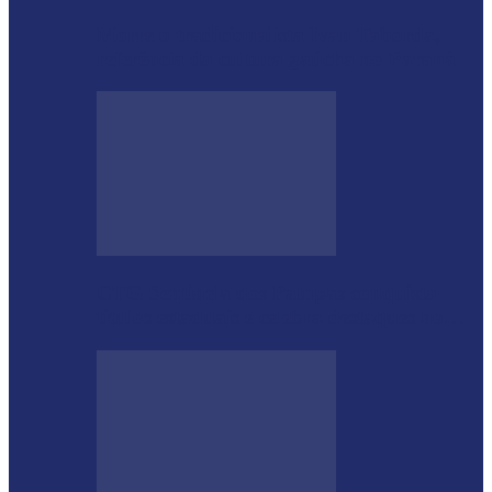
Morre o tradicionalista Ivan Taborda,
referência da cultura gaúcha no Paraná
CTG Sentinela dos Pampas conquista
títulos estaduais e celebra destaques no…