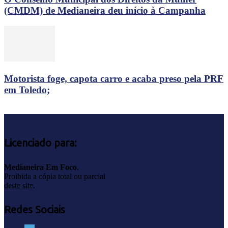
(CMDM) de Medianeira deu início à Campanha
Motorista foge, capota carro e acaba preso pela PRF
em Toledo;
Licenciado para:
Medianeira Em Foco
.
Proibida a cópia total ou parcial
deste site.
Redes Sociais