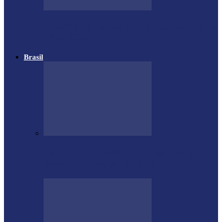
Governo do Estado divulga Calendário do
IPVA 2025 no Paraná
Brasil
Estrutura da Stock Car é destruída por
temporal em autódromo no…