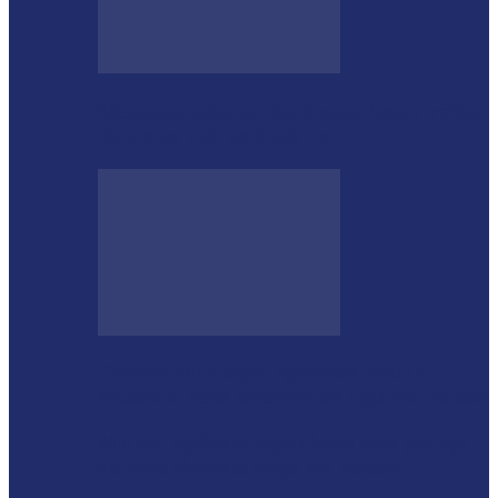
Megaoperação combate caça ilegal, tráfico
de armas e de animais no…
Guarda Municipal apreende veículo
artesanal após tentativa de fuga em Toledo
Mulher agride companheiro com pedaço
de ferro durante briga em Toledo