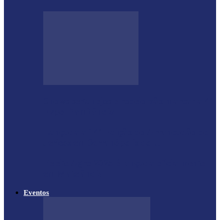
Shows sertanejos e rodeio vão marcar a 4ª
Expo Ramilândia
Lançada a 14ª Edição do Arrancadão de
Jericos em Serranópolis do…
Feleite Agro 2025 é lançada oficialmente
em Matelândia
Eventos