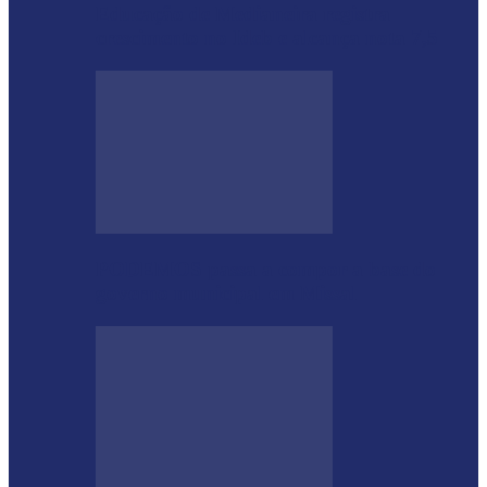
Educação de Medianeira registra
crescimento no Ideb e alcança nota 7,5
PODEMOS passa a compor a base do
governo municipal em Missal