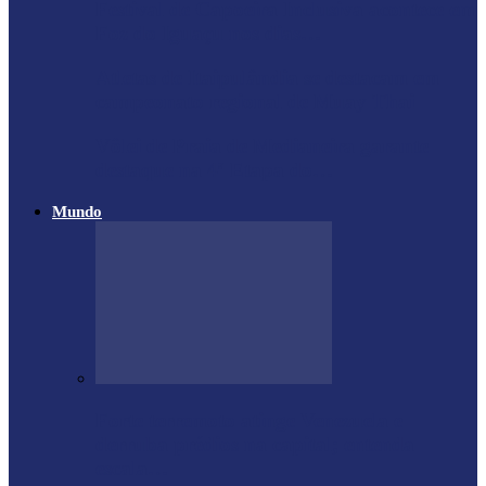
Festival de Capoeira Inclusiva acontece em
Foz do Iguaçu nos dias…
Atletas de Itaipulândia se destacam em
campeonato regional de Muay Thai
Vôlei de Praia de Medianeira garante
destaque na 4ª Etapa do…
Mundo
Forte terremoto atinge Venezuela e
derruba prédios na capital; entenda
escala…