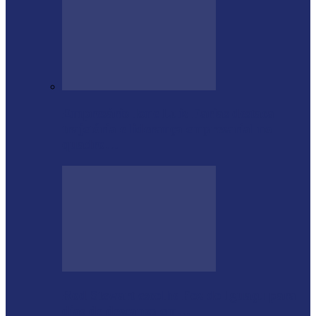
Empresário Ione Luiz Farias destaca
trajetória e liderança empresarial no
quadro…
Rod Stewart escolhe Foz do Iguaçu para
dias de descanso em…