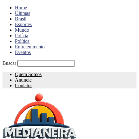
Home
Últimas
Brasil
Esportes
Mundo
Polícia
Política
Entretenimento
Eventos
Buscar
Quem Somos
Anuncie
Contatos