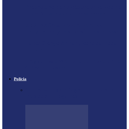
Proprietário do helicóptero envolvido no
acidente no Rio de Janeiro recebeu…
X-59: NASA se prepara para voo
inaugural de jato supersônico silencioso
Falece Giorgio Armani, ícone da moda
mundial
Trágico descarrilamento do Elevador da
Glória em Lisboa
Polícia
Contrabandista é flagrado no Paraná com
mais de 5 mil cigarros…