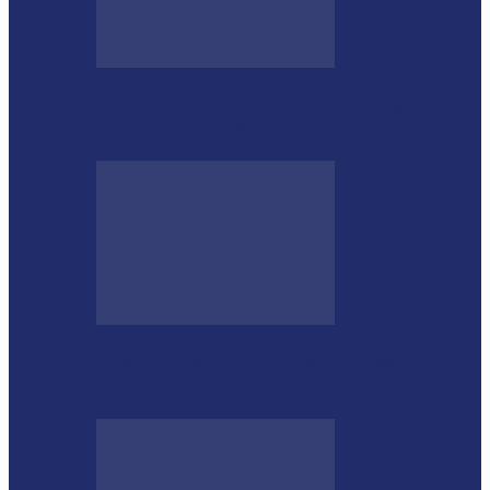
Estátua de 11 metros em homenagem ao
Diabo custou R$ 100…
Aos 96 anos, funcionário número 1
completa 76 anos de carreira…