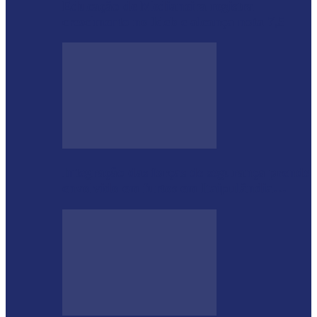
Educação de Medianeira registra
crescimento no Ideb e alcança nota 7,5
Integração das forças de segurança prende
envolvido em furtos em Itaipulândia…