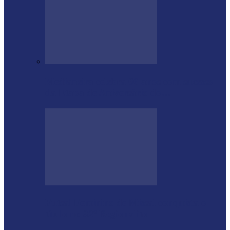
Medianeira celebra 66 anos com sucesso
da Etapa de Aniversário do…
Futsal Feminino de Missal conquista o
título no 32º Regionalito