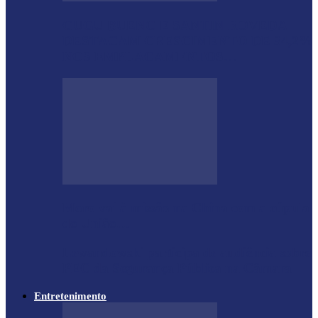
GUGU BUENO E SANTIN ROVEDA
DESTACAM CRESCIMENTO DE 34,2%
NOS EMPLACAMENTOS…
Moro vai à missão na China com a cúpula
do União…
Lewandowski participa de audiência sobre
PEC da Segurança Pública na Câmara
Entretenimento