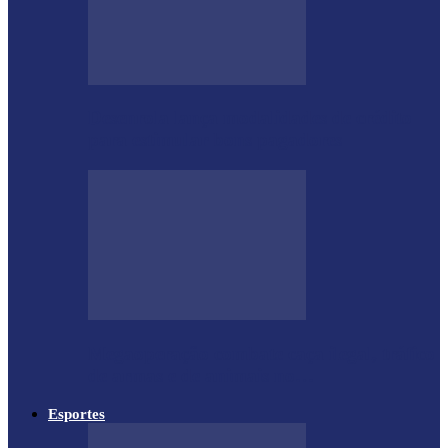
Desenrola lança modalidades de crédito
para estimular bons pagadores
Megaoperação combate caça ilegal, tráfico
de armas e de animais no…
Esportes