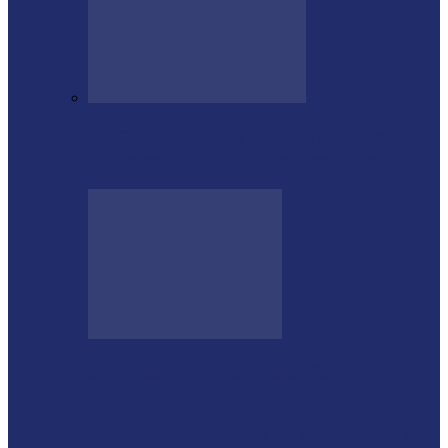
CTG Sentinela dos Pampas conquista
títulos estaduais e celebra destaques no…
Shows sertanejos e rodeio vão marcar a 4ª
Expo Ramilândia
Lançada a 14ª Edição do Arrancadão de