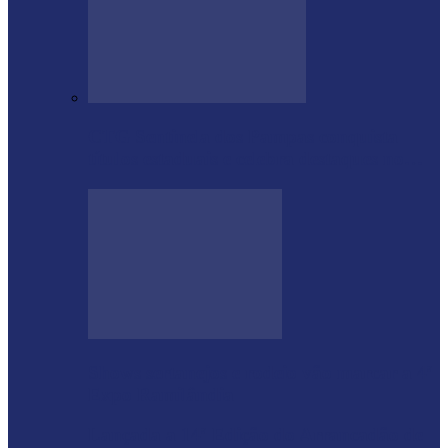
CTG Sentinela dos Pampas conquista
títulos estaduais e celebra destaques no…
Shows sertanejos e rodeio vão marcar a 4ª
Expo Ramilândia
Lançada a 14ª Edição do Arrancadão de