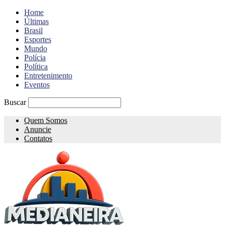
Home
Últimas
Brasil
Esportes
Mundo
Polícia
Política
Entretenimento
Eventos
Buscar
Quem Somos
Anuncie
Contatos