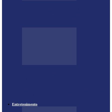
GUGU BUENO E SANTIN ROVEDA
DESTACAM CRESCIMENTO DE 34,2%
NOS EMPLACAMENTOS…
Moro vai à missão na China com a cúpula
do União…
Lewandowski participa de audiência sobre
PEC da Segurança Pública na Câmara
Entretenimento