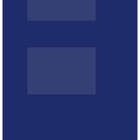
Megaoperação combate caça ilegal, tráfico
de armas e de animais no…
Guarda Municipal apreende veículo
artesanal após tentativa de fuga em Toledo
Mulher agride companheiro com pedaço
de ferro durante briga em Toledo