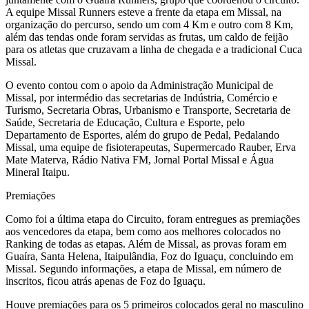
A equipe Missal Runners esteve a frente da etapa em Missal, na
organização do percurso, sendo um com 4 Km e outro com 8 Km,
além das tendas onde foram servidas as frutas, um caldo de feijão
para os atletas que cruzavam a linha de chegada e a tradicional Cuca
Missal.
O evento contou com o apoio da Administração Municipal de
Missal, por intermédio das secretarias de Indústria, Comércio e
Turismo, Secretaria Obras, Urbanismo e Transporte, Secretaria de
Saúde, Secretaria de Educação, Cultura e Esporte, pelo
Departamento de Esportes, além do grupo de Pedal, Pedalando
Missal, uma equipe de fisioterapeutas, Supermercado Rauber, Erva
Mate Materva, Rádio Nativa FM, Jornal Portal Missal e Água
Mineral Itaipu.
Premiações
Como foi a última etapa do Circuito, foram entregues as premiações
aos vencedores da etapa, bem como aos melhores colocados no
Ranking de todas as etapas. Além de Missal, as provas foram em
Guaíra, Santa Helena, Itaipulândia, Foz do Iguaçu, concluindo em
Missal. Segundo informações, a etapa de Missal, em número de
inscritos, ficou atrás apenas de Foz do Iguaçu.
Houve premiações para os 5 primeiros colocados geral no masculino