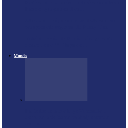
Festival de Capoeira Inclusiva acontece em
Foz do Iguaçu nos dias…
Atletas de Itaipulândia se destacam em
campeonato regional de Muay Thai
Vôlei de Praia de Medianeira garante
destaque na 4ª Etapa do…
Mundo
Forte terremoto atinge Venezuela e
derruba prédios na capital; entenda
escala…