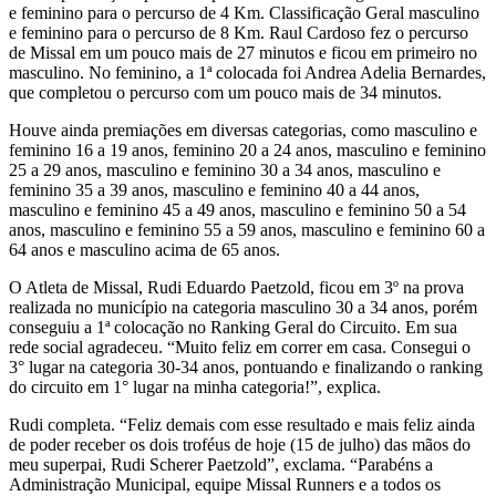
e feminino para o percurso de 4 Km. Classificação Geral masculino
e feminino para o percurso de 8 Km. Raul Cardoso fez o percurso
de Missal em um pouco mais de 27 minutos e ficou em primeiro no
masculino. No feminino, a 1ª colocada foi Andrea Adelia Bernardes,
que completou o percurso com um pouco mais de 34 minutos.
Houve ainda premiações em diversas categorias, como masculino e
feminino 16 a 19 anos, feminino 20 a 24 anos, masculino e feminino
25 a 29 anos, masculino e feminino 30 a 34 anos, masculino e
feminino 35 a 39 anos, masculino e feminino 40 a 44 anos,
masculino e feminino 45 a 49 anos, masculino e feminino 50 a 54
anos, masculino e feminino 55 a 59 anos, masculino e feminino 60 a
64 anos e masculino acima de 65 anos.
O Atleta de Missal, Rudi Eduardo Paetzold, ficou em 3º na prova
realizada no município na categoria masculino 30 a 34 anos, porém
conseguiu a 1ª colocação no Ranking Geral do Circuito. Em sua
rede social agradeceu. “Muito feliz em correr em casa. Consegui o
3° lugar na categoria 30-34 anos, pontuando e finalizando o ranking
do circuito em 1° lugar na minha categoria!”, explica.
Rudi completa. “Feliz demais com esse resultado e mais feliz ainda
de poder receber os dois troféus de hoje (15 de julho) das mãos do
meu superpai, Rudi Scherer Paetzold”, exclama. “Parabéns a
Administração Municipal, equipe Missal Runners e a todos os