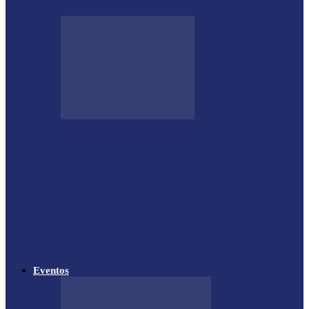
Shows sertanejos e rodeio vão marcar a 4ª
Expo Ramilândia
Lançada a 14ª Edição do Arrancadão de
Jericos em Serranópolis do…
Feleite Agro 2025 é lançada oficialmente
em Matelândia
Eventos