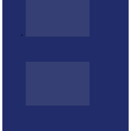
Medianeira celebra 66 anos com sucesso
da Etapa de Aniversário do…
Futsal Feminino de Missal conquista o
título no 32º Regionalito