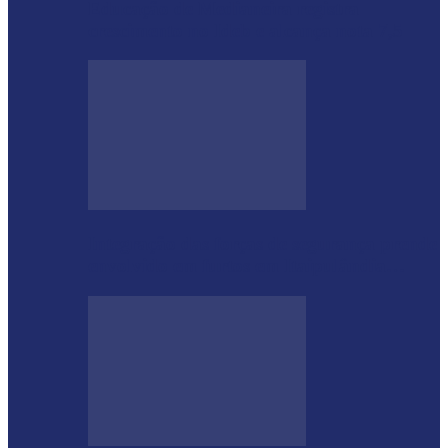
Educação de Medianeira registra
crescimento no Ideb e alcança nota 7,5
Integração das forças de segurança prende
envolvido em furtos em Itaipulândia…