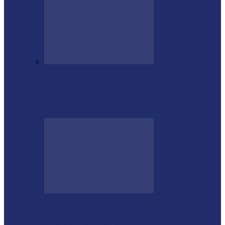
Empresário Ione Luiz Farias destaca
trajetória e liderança empresarial no
quadro…
Rod Stewart escolhe Foz do Iguaçu para
dias de descanso em…