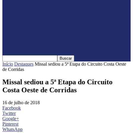
Jericos em Serranópolis do…
Feleite Agro 2025 é lançada oficialmente
em Matelândia
Expo Santa Helena 2025 é lançada
oficialmente com shows nacionais
confirmados
Início
Destaques
Missal sediou a 5ª Etapa do Circuito Costa Oeste
de Corridas
Missal sediou a 5ª Etapa do Circuito
Costa Oeste de Corridas
16 de julho de 2018
Facebook
Twitter
Google+
Pinterest
WhatsApp