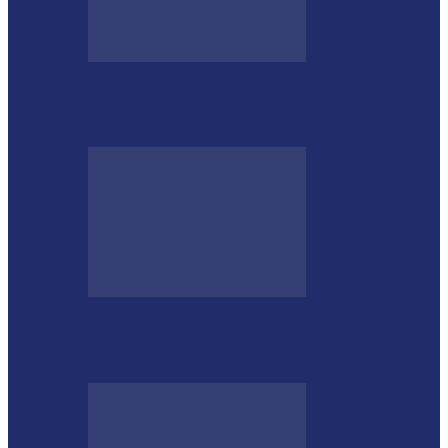
Estátua de 11 metros em homenagem ao
Diabo custou R$ 100…
Aos 96 anos, funcionário número 1
completa 76 anos de carreira…