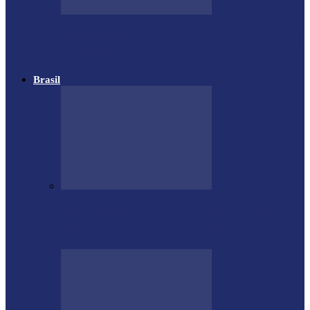
Governo do Estado divulga Calendário do
IPVA 2025 no Paraná
Brasil
Estrutura da Stock Car é destruída por
temporal em autódromo no…