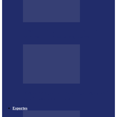
Desenrola lança modalidades de crédito
para estimular bons pagadores
Megaoperação combate caça ilegal, tráfico
de armas e de animais no…
Esportes