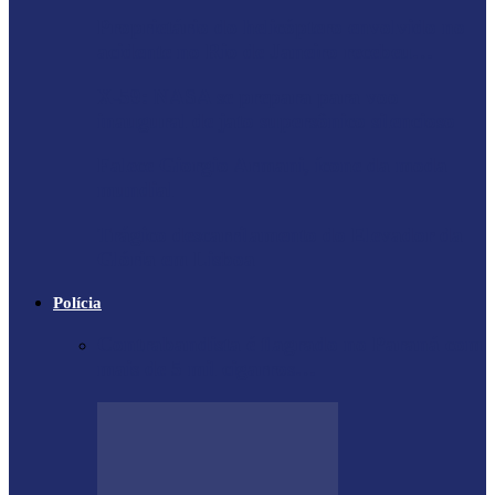
Proprietário do helicóptero envolvido no
acidente no Rio de Janeiro recebeu…
X-59: NASA se prepara para voo
inaugural de jato supersônico silencioso
Falece Giorgio Armani, ícone da moda
mundial
Trágico descarrilamento do Elevador da
Glória em Lisboa
Polícia
Contrabandista é flagrado no Paraná com
mais de 5 mil cigarros…