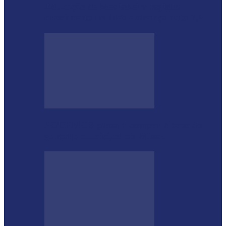
Educação de Medianeira registra
crescimento no Ideb e alcança nota 7,5
PODEMOS passa a compor a base do
governo municipal em Missal