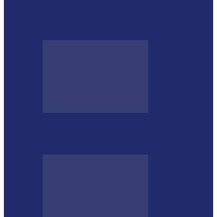
Morre o tradicionalista Ivan Taborda,
referência da cultura gaúcha no Paraná
CTG Sentinela dos Pampas conquista
títulos estaduais e celebra destaques no…