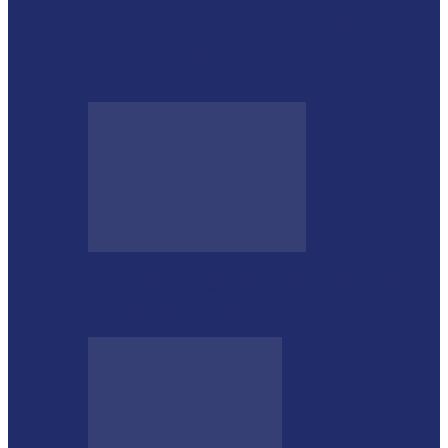
Empresário Ione Luiz Farias destaca
trajetória e liderança empresarial no
quadro…
Rod Stewart escolhe Foz do Iguaçu para
dias de descanso em…