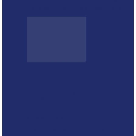
CTG Sentinela dos Pampas conquista
títulos estaduais e celebra destaques no…
Shows sertanejos e rodeio vão marcar a 4ª
Expo Ramilândia
Lançada a 14ª Edição do Arrancadão de
Jericos em Serranópolis do…
Feleite Agro 2025 é lançada oficialmente
em Matelândia
Expo Santa Helena 2025 é lançada