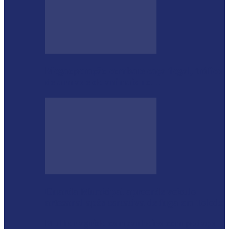
Megaoperação combate caça ilegal, tráfico
de armas e de animais no…
Guarda Municipal apreende veículo
artesanal após tentativa de fuga em Toledo
Mulher agride companheiro com pedaço