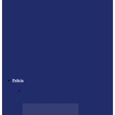
derruba prédios na capital; entenda
escala…
Proprietário do helicóptero envolvido no
acidente no Rio de Janeiro recebeu…
X-59: NASA se prepara para voo
inaugural de jato supersônico silencioso
Falece Giorgio Armani, ícone da moda
mundial
Trágico descarrilamento do Elevador da
Glória em Lisboa
Polícia
Contrabandista é flagrado no Paraná com
mais de 5 mil cigarros…