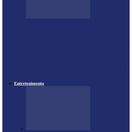
Moro vai à missão na China com a cúpula
do União…
Lewandowski participa de audiência sobre
PEC da Segurança Pública na Câmara
STF condena Bolsonaro e outros sete réus
por tentativa de golpe…
Entretenimento