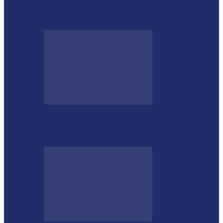
Morre o tradicionalista Ivan Taborda,
referência da cultura gaúcha no Paraná
CTG Sentinela dos Pampas conquista
títulos estaduais e celebra destaques no…