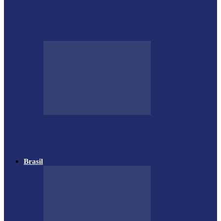
Governo do Estado divulga Calendário do
IPVA 2025 no Paraná
Operação Ano Novo: 120 acidentes, 143
feridos e 8 mortos em…
Brasil