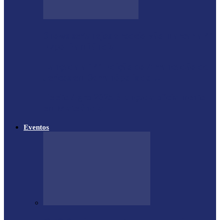
Shows sertanejos e rodeio vão marcar a 4ª
Expo Ramilândia
Lançada a 14ª Edição do Arrancadão de
Jericos em Serranópolis do…
Feleite Agro 2025 é lançada oficialmente
em Matelândia
Eventos