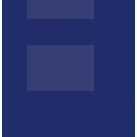
Desenrola lança modalidades de crédito
para estimular bons pagadores
Megaoperação combate caça ilegal, tráfico
de armas e de animais no…
Proprietário do helicóptero envolvido no
acidente no Rio de Janeiro recebeu…