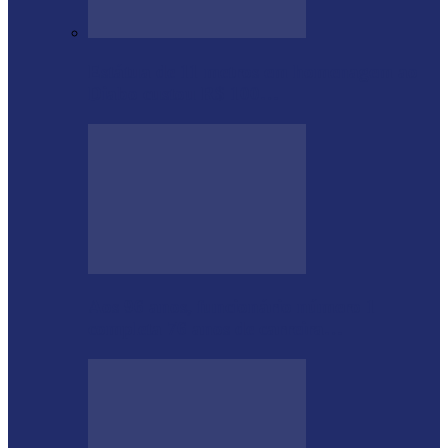
Estátua de 11 metros em homenagem ao
Diabo custou R$ 100…
Aos 96 anos, funcionário número 1
completa 76 anos de carreira…