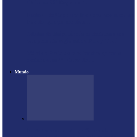
título no 32º Regionalito
Festival de Capoeira Inclusiva acontece em
Foz do Iguaçu nos dias…
Atletas de Itaipulândia se destacam em
campeonato regional de Muay Thai
Vôlei de Praia de Medianeira garante
destaque na 4ª Etapa do…
Mundo
Forte terremoto atinge Venezuela e