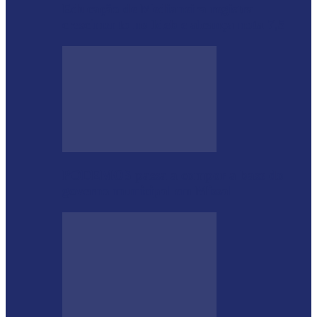
Educação de Medianeira registra
crescimento no Ideb e alcança nota 7,5
PODEMOS passa a compor a base do
governo municipal em Missal