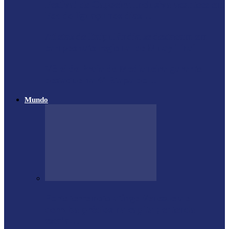
Festival de Capoeira Inclusiva acontece em
Foz do Iguaçu nos dias…
Atletas de Itaipulândia se destacam em
campeonato regional de Muay Thai
Vôlei de Praia de Medianeira garante
destaque na 4ª Etapa do…
Mundo
Forte terremoto atinge Venezuela e
derruba prédios na capital; entenda
escala…