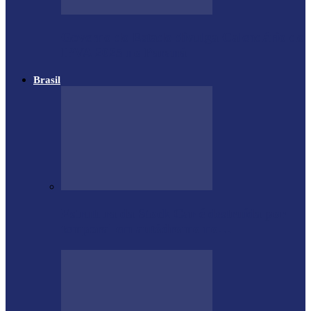
Governo do Estado divulga Calendário do
IPVA 2025 no Paraná
Brasil
Estrutura da Stock Car é destruída por
temporal em autódromo no…