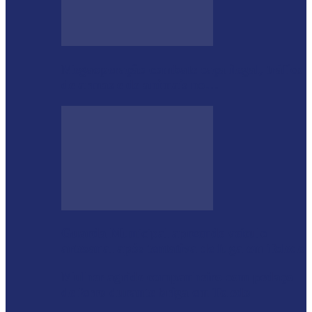
Megaoperação combate caça ilegal, tráfico
de armas e de animais no…
Guarda Municipal apreende veículo
artesanal após tentativa de fuga em Toledo
Mulher agride companheiro com pedaço
de ferro durante briga em Toledo