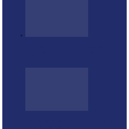
Empresário Ione Luiz Farias destaca
trajetória e liderança empresarial no
quadro…
Rod Stewart escolhe Foz do Iguaçu para
dias de descanso em…