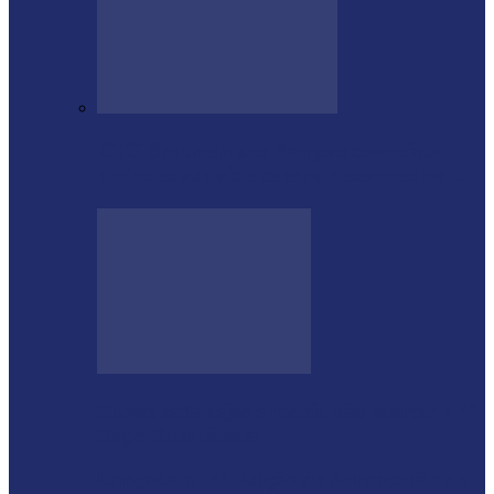
CTG Sentinela dos Pampas conquista
títulos estaduais e celebra destaques no…
Shows sertanejos e rodeio vão marcar a 4ª
Expo Ramilândia
Lançada a 14ª Edição do Arrancadão de