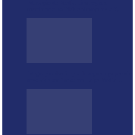
Educação de Medianeira registra
crescimento no Ideb e alcança nota 7,5
Integração das forças de segurança prende
envolvido em furtos em Itaipulândia…