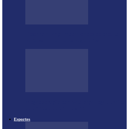
Desenrola lança modalidades de crédito
para estimular bons pagadores
Megaoperação combate caça ilegal, tráfico
de armas e de animais no…
Esportes