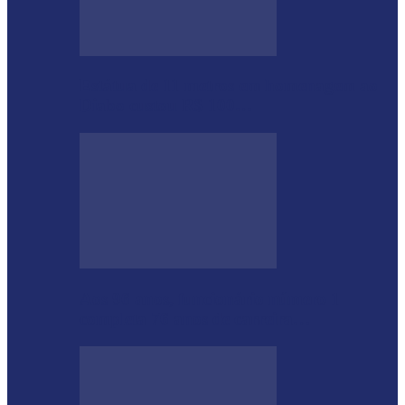
Estátua de 11 metros em homenagem ao
Diabo custou R$ 100…
Aos 96 anos, funcionário número 1
completa 76 anos de carreira…