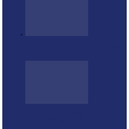
Medianeira celebra 66 anos com sucesso
da Etapa de Aniversário do…
Futsal Feminino de Missal conquista o
título no 32º Regionalito