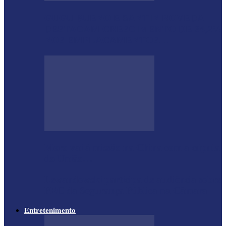
GUGU BUENO E SANTIN ROVEDA
DESTACAM CRESCIMENTO DE 34,2%
NOS EMPLACAMENTOS…
Moro vai à missão na China com a cúpula
do União…
Lewandowski participa de audiência sobre
PEC da Segurança Pública na Câmara
Entretenimento