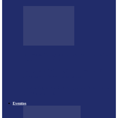
Shows sertanejos e rodeio vão marcar a 4ª
Expo Ramilândia
Lançada a 14ª Edição do Arrancadão de
Jericos em Serranópolis do…
Feleite Agro 2025 é lançada oficialmente
em Matelândia
Eventos