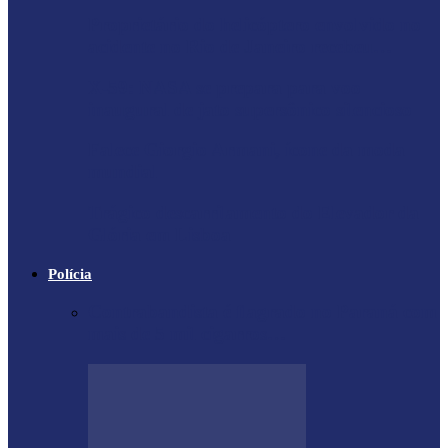
Proprietário do helicóptero envolvido no
acidente no Rio de Janeiro recebeu…
X-59: NASA se prepara para voo
inaugural de jato supersônico silencioso
Falece Giorgio Armani, ícone da moda
mundial
Trágico descarrilamento do Elevador da
Glória em Lisboa
Polícia
Contrabandista é flagrado no Paraná com
mais de 5 mil cigarros…