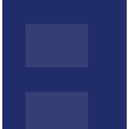
Morre o tradicionalista Ivan Taborda,
referência da cultura gaúcha no Paraná
CTG Sentinela dos Pampas conquista
títulos estaduais e celebra destaques no…