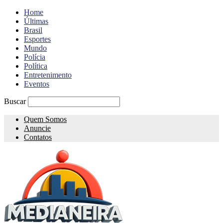
Home
Últimas
Brasil
Esportes
Mundo
Polícia
Política
Entretenimento
Eventos
Buscar
Quem Somos
Anuncie
Contatos