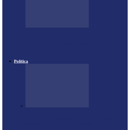
Polícia apreende cigarros
contrabandeados em distrito de Santa
Helena
Política
PODEMOS passa a compor a base do
governo municipal em Missal