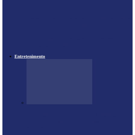
Moro vai à missão na China com a cúpula
do União…
Lewandowski participa de audiência sobre
PEC da Segurança Pública na Câmara
STF condena Bolsonaro e outros sete réus
por tentativa de golpe…
Entretenimento
Empresário Ione Luiz Farias destaca
trajetória e liderança empresarial no
quadro…