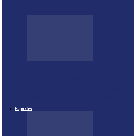
para estimular bons pagadores
Megaoperação combate caça ilegal, tráfico
de armas e de animais no…
Proprietário do helicóptero envolvido no
acidente no Rio de Janeiro recebeu…
Esportes