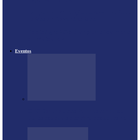
Lançada a 14ª Edição do Arrancadão de
Jericos em Serranópolis do…
Feleite Agro 2025 é lançada oficialmente
em Matelândia
Eventos
CTG Sentinela dos Pampas conquista
títulos estaduais e celebra destaques no…