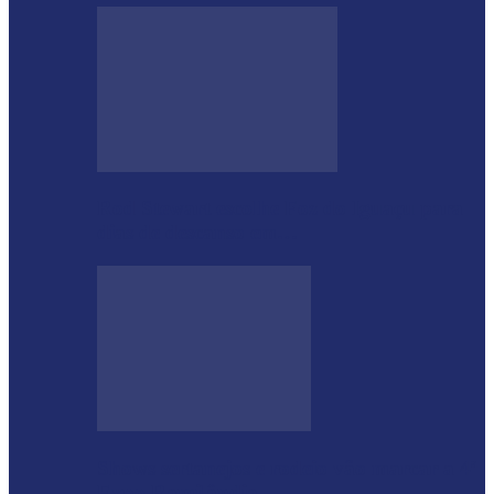
Rod Stewart escolhe Foz do Iguaçu para
dias de descanso em…
Shows sertanejos e rodeio vão marcar a 4ª
Expo Ramilândia