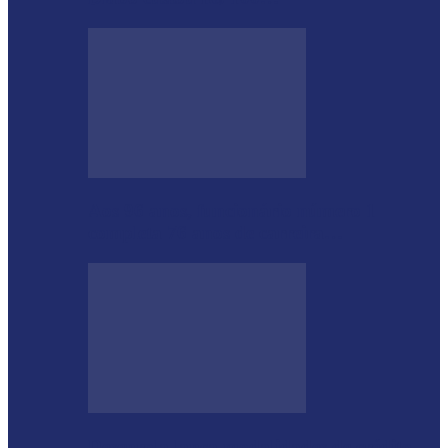
Aos 96 anos, funcionário número 1
completa 76 anos de carreira…
Desenrola lança modalidades de crédito