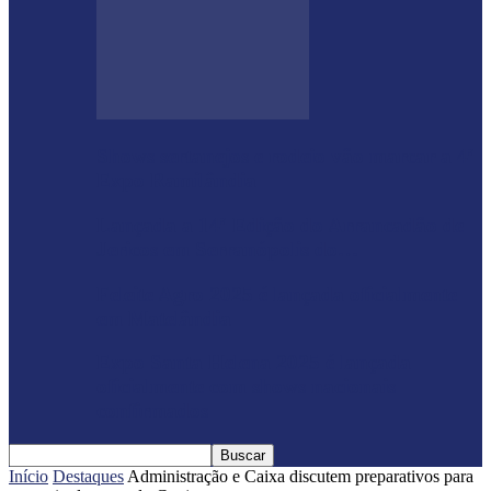
Shows sertanejos e rodeio vão marcar a 4ª
Expo Ramilândia
Lançada a 14ª Edição do Arrancadão de
Jericos em Serranópolis do…
Feleite Agro 2025 é lançada oficialmente
em Matelândia
Expo Santa Helena 2025 é lançada
oficialmente com shows nacionais
confirmados
Início
Destaques
Administração e Caixa discutem preparativos para