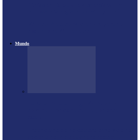
Atletas de Itaipulândia se destacam em
campeonato regional de Muay Thai
Vôlei de Praia de Medianeira garante
destaque na 4ª Etapa do…
Mundo
Forte terremoto atinge Venezuela e
derruba prédios na capital; entenda
escala…
Proprietário do helicóptero envolvido no
acidente no Rio de Janeiro recebeu…