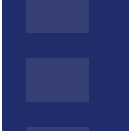
CTG Sentinela dos Pampas conquista
títulos estaduais e celebra destaques no…
Governo do Estado divulga Calendário do
IPVA 2025 no Paraná