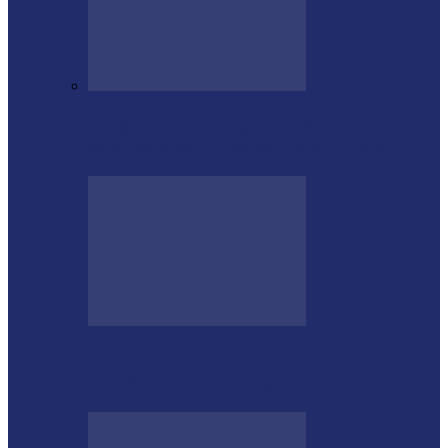
Integração das forças de segurança prende
envolvido em furtos em Itaipulândia…
Morre o tradicionalista Ivan Taborda,
referência da cultura gaúcha no Paraná