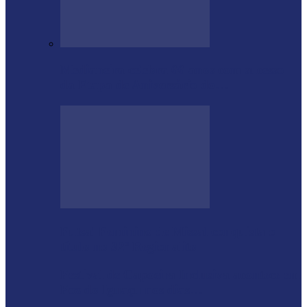
Medianeira celebra 66 anos com sucesso
da Etapa de Aniversário do…
Futsal Feminino de Missal conquista o
título no 32º Regionalito
Festival de Capoeira Inclusiva acontece em
Foz do Iguaçu nos dias…