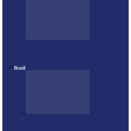
Operação Ano Novo: 120 acidentes, 143
feridos e 8 mortos em…
Brasil
Estátua de 11 metros em homenagem ao
Diabo custou R$ 100…