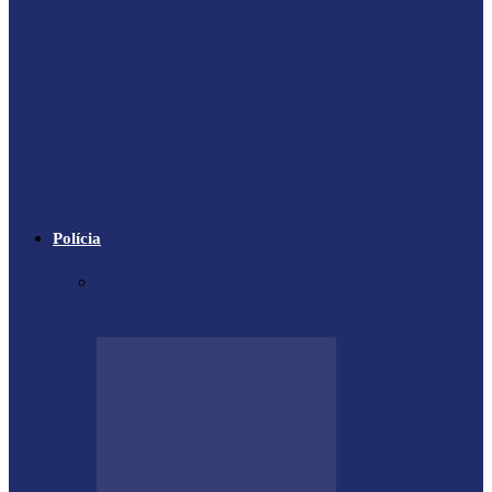
X-59: NASA se prepara para voo
inaugural de jato supersônico silencioso
Falece Giorgio Armani, ícone da moda
mundial
Trágico descarrilamento do Elevador da
Glória em Lisboa
Polícia
Contrabandista é flagrado no Paraná com
mais de 5 mil cigarros…