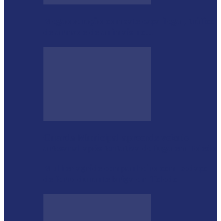
Megaoperação combate caça ilegal, tráfico
de armas e de animais no…
Guarda Municipal apreende veículo
artesanal após tentativa de fuga em Toledo
Mulher agride companheiro com pedaço
de ferro durante briga em Toledo