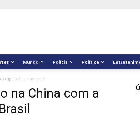
rtes
Mundo
Polícia
Política
Entretenim
 a cúpula do União Brasil
Ú
ão na China com a
Brasil