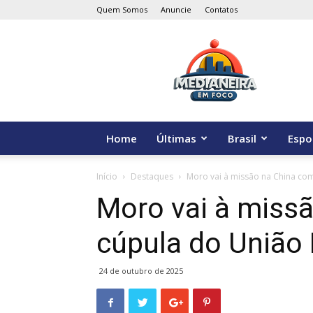
Quem Somos
Anuncie
Contatos
Medianeira
em
Foco
Home
Últimas
Brasil
Espo
Início
Destaques
Moro vai à missão na China com
Moro vai à miss
cúpula do União 
24 de outubro de 2025