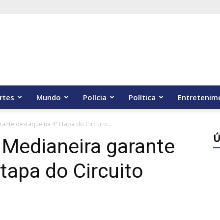
rtes
Mundo
Polícia
Política
Entretenim
rante destaque na 4ª Etapa do Circuito...
Ú
e Medianeira garante
tapa do Circuito