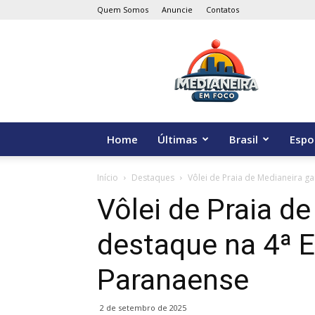
Quem Somos
Anuncie
Contatos
Medianeira
em
Foco
Home
Últimas
Brasil
Espo
Início
Destaques
Vôlei de Praia de Medianeira ga
Vôlei de Praia d
destaque na 4ª E
Paranaense
2 de setembro de 2025