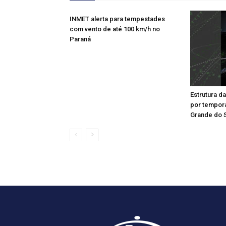
INMET alerta para tempestades
com vento de até 100 km/h no
Paraná
Estrutura d
por tempor
Grande do 