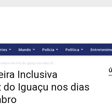
rtes
Mundo
Polícia
Política
Entretenim
acontece em Foz do Iguaçu nos dias 26...
Ú
ira Inclusiva
 do Iguaçu nos dias
mbro