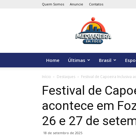
Quem Somos
Anuncie
Contatos
Medianeira
em
Foco
Home
Últimas
Brasil
Espo
Início
Destaques
Festival de Capoeira Inclusiva 
Festival de Capoe
acontece em Foz
26 e 27 de sete
18 de setembro de 2025