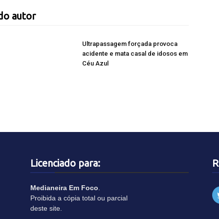
do autor
Ultrapassagem forçada provoca
acidente e mata casal de idosos em
Céu Azul
Licenciado para:
R
Medianeira Em Foco
.
Proibida a cópia total ou parcial
deste site.