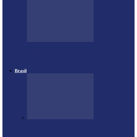
Operação Ano Novo: 120 acidentes, 143
feridos e 8 mortos em…
Brasil
Estátua de 11 metros em homenagem ao
Diabo custou R$ 100…