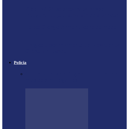
X-59: NASA se prepara para voo
inaugural de jato supersônico silencioso
Falece Giorgio Armani, ícone da moda
mundial
Trágico descarrilamento do Elevador da
Glória em Lisboa
Polícia
Contrabandista é flagrado no Paraná com
mais de 5 mil cigarros…