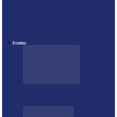
Lançada a 14ª Edição do Arrancadão de
Jericos em Serranópolis do…
Feleite Agro 2025 é lançada oficialmente
em Matelândia
Eventos
CTG Sentinela dos Pampas conquista
títulos estaduais e celebra destaques no…