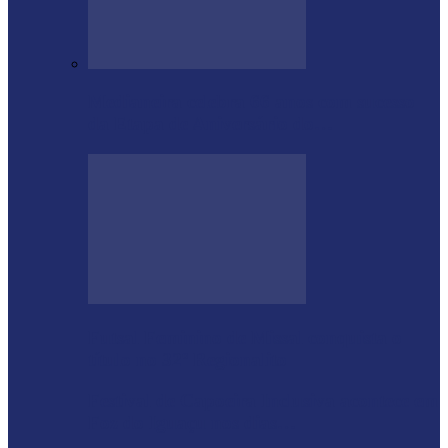
Medianeira celebra 66 anos com sucesso
da Etapa de Aniversário do…
Futsal Feminino de Missal conquista o
título no 32º Regionalito
Festival de Capoeira Inclusiva acontece em
Foz do Iguaçu nos dias…