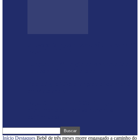
Shows sertanejos e rodeio vão marcar a 4ª
Expo Ramilândia
Lançada a 14ª Edição do Arrancadão de
Jericos em Serranópolis do…
Feleite Agro 2025 é lançada oficialmente
em Matelândia
Expo Santa Helena 2025 é lançada
oficialmente com shows nacionais
confirmados
Início
Destaques
Bebê de três meses morre engasgado a caminho do