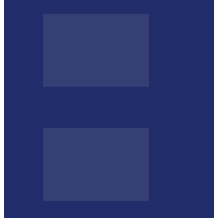
Aos 96 anos, funcionário número 1
completa 76 anos de carreira…
Desenrola lança modalidades de crédito