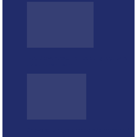
Rod Stewart escolhe Foz do Iguaçu para
dias de descanso em…
Shows sertanejos e rodeio vão marcar a 4ª
Expo Ramilândia