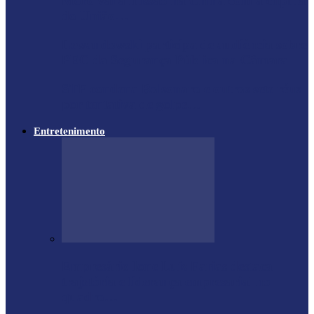
Moro vai à missão na China com a cúpula
do União…
Lewandowski participa de audiência sobre
PEC da Segurança Pública na Câmara
STF condena Bolsonaro e outros sete réus
por tentativa de golpe…
Entretenimento
Empresário Ione Luiz Farias destaca
trajetória e liderança empresarial no
quadro…