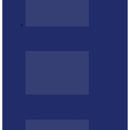
Integração das forças de segurança prende
envolvido em furtos em Itaipulândia…
Morre o tradicionalista Ivan Taborda,
referência da cultura gaúcha no Paraná