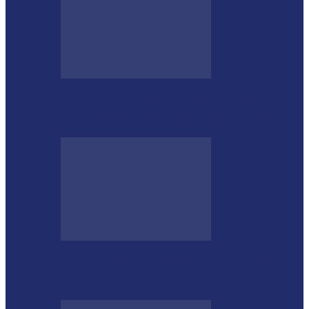
CTG Sentinela dos Pampas conquista
títulos estaduais e celebra destaques no…
Governo do Estado divulga Calendário do
IPVA 2025 no Paraná