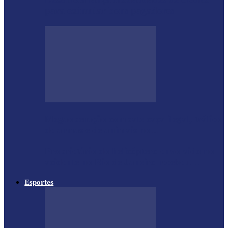
para estimular bons pagadores
Megaoperação combate caça ilegal, tráfico
de armas e de animais no…
Proprietário do helicóptero envolvido no
acidente no Rio de Janeiro recebeu…
Esportes