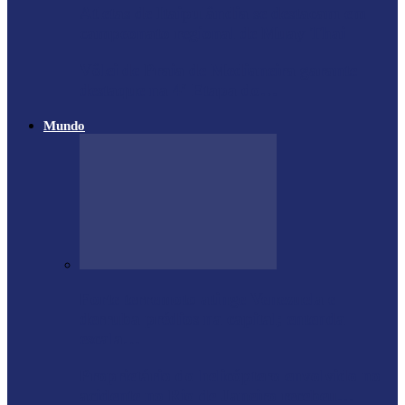
Atletas de Itaipulândia se destacam em
campeonato regional de Muay Thai
Vôlei de Praia de Medianeira garante
destaque na 4ª Etapa do…
Mundo
Forte terremoto atinge Venezuela e
derruba prédios na capital; entenda
escala…
Proprietário do helicóptero envolvido no
acidente no Rio de Janeiro recebeu…