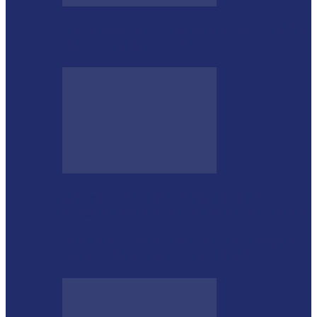
Megaoperação combate caça ilegal, tráfico
de armas e de animais no…
Guarda Municipal apreende veículo
artesanal após tentativa de fuga em Toledo
Mulher agride companheiro com pedaço
de ferro durante briga em Toledo