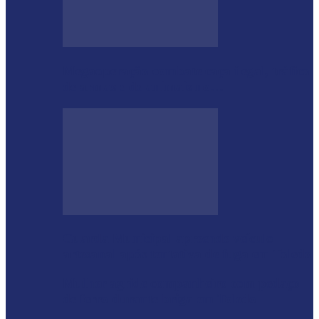
Megaoperação combate caça ilegal, tráfico
de armas e de animais no…
Guarda Municipal apreende veículo
artesanal após tentativa de fuga em Toledo
Mulher agride companheiro com pedaço
de ferro durante briga em Toledo