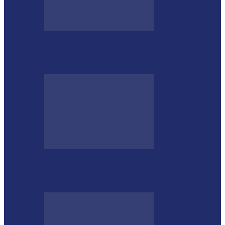
Estátua de 11 metros em homenagem ao
Diabo custou R$ 100…
Aos 96 anos, funcionário número 1
completa 76 anos de carreira…