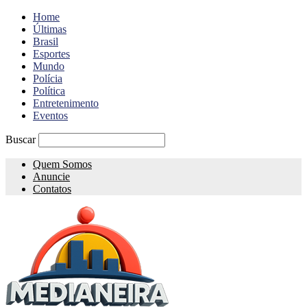
Home
Últimas
Brasil
Esportes
Mundo
Polícia
Política
Entretenimento
Eventos
Buscar
Quem Somos
Anuncie
Contatos