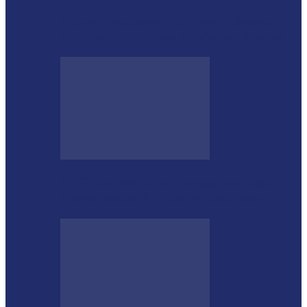
Morre o tradicionalista Ivan Taborda,
referência da cultura gaúcha no Paraná
CTG Sentinela dos Pampas conquista
títulos estaduais e celebra destaques no…