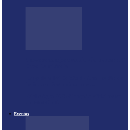
Shows sertanejos e rodeio vão marcar a 4ª
Expo Ramilândia
Lançada a 14ª Edição do Arrancadão de
Jericos em Serranópolis do…
Feleite Agro 2025 é lançada oficialmente
em Matelândia
Eventos