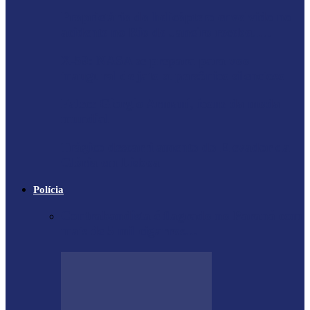
Proprietário do helicóptero envolvido no
acidente no Rio de Janeiro recebeu…
X-59: NASA se prepara para voo
inaugural de jato supersônico silencioso
Falece Giorgio Armani, ícone da moda
mundial
Trágico descarrilamento do Elevador da
Glória em Lisboa
Polícia
Contrabandista é flagrado no Paraná com
mais de 5 mil cigarros…