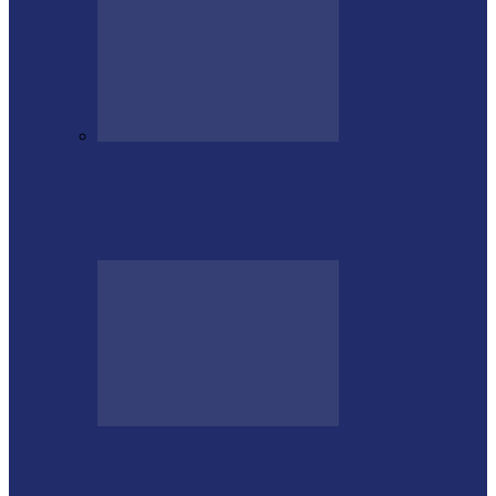
Empresário Ione Luiz Farias destaca
trajetória e liderança empresarial no
quadro…
Rod Stewart escolhe Foz do Iguaçu para
dias de descanso em…