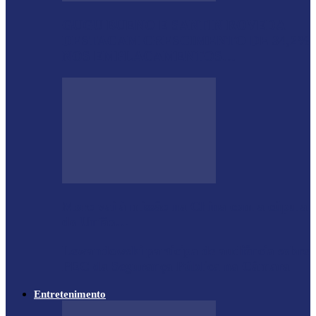
GUGU BUENO E SANTIN ROVEDA
DESTACAM CRESCIMENTO DE 34,2%
NOS EMPLACAMENTOS…
Moro vai à missão na China com a cúpula
do União…
Lewandowski participa de audiência sobre
PEC da Segurança Pública na Câmara
Entretenimento