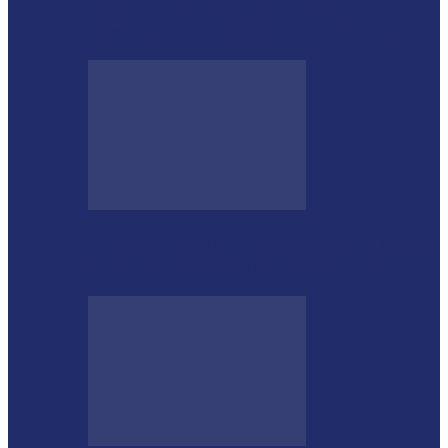
Educação de Medianeira registra
crescimento no Ideb e alcança nota 7,5
Integração das forças de segurança prende
envolvido em furtos em Itaipulândia…