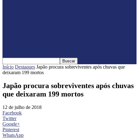
Jericos em Serranópolis do…
Feleite Agro 2025 é lançada oficialmente
em Matelândia
Expo Santa Helena 2025 é lançada
oficialmente com shows nacionais
confirmados
Início
Destaques
Japão procura sobreviventes após chuvas que
deixaram 199 mortos
Japão procura sobreviventes após chuvas
que deixaram 199 mortos
12 de julho de 2018
Facebook
Twitter
Google+
Pinterest
WhatsApp