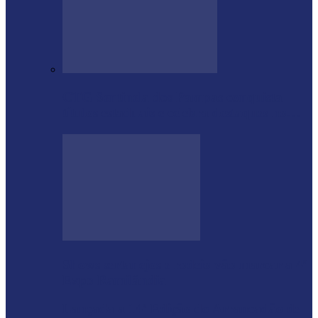
CTG Sentinela dos Pampas conquista
títulos estaduais e celebra destaques no…
Shows sertanejos e rodeio vão marcar a 4ª
Expo Ramilândia
Lançada a 14ª Edição do Arrancadão de