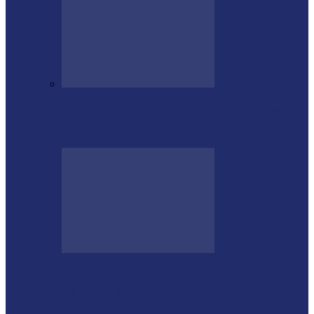
Medianeira celebra 66 anos com sucesso
da Etapa de Aniversário do…
Futsal Feminino de Missal conquista o
título no 32º Regionalito