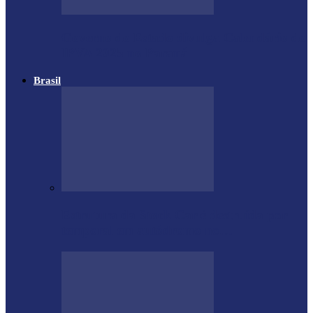
Governo do Estado divulga Calendário do
IPVA 2025 no Paraná
Brasil
Estrutura da Stock Car é destruída por
temporal em autódromo no…