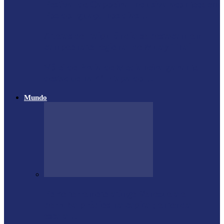
Festival de Capoeira Inclusiva acontece em
Foz do Iguaçu nos dias…
Atletas de Itaipulândia se destacam em
campeonato regional de Muay Thai
Vôlei de Praia de Medianeira garante
destaque na 4ª Etapa do…
Mundo
Forte terremoto atinge Venezuela e
derruba prédios na capital; entenda
escala…