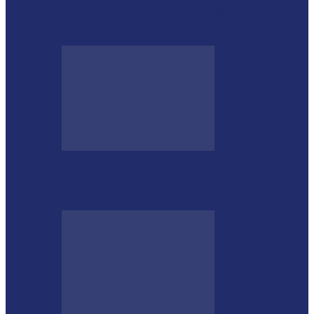
Educação de Medianeira registra
crescimento no Ideb e alcança nota 7,5
PODEMOS passa a compor a base do
governo municipal em Missal