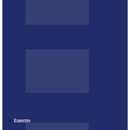
Desenrola lança modalidades de crédito
para estimular bons pagadores
Megaoperação combate caça ilegal, tráfico
de armas e de animais no…
Esportes