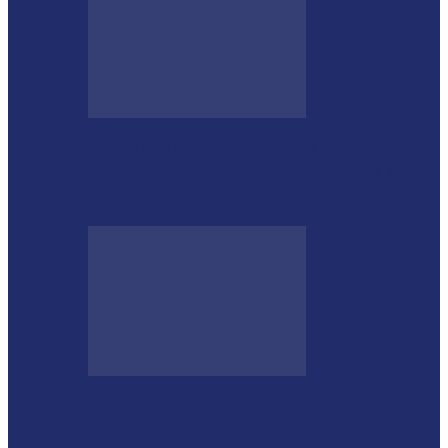
GUGU BUENO E SANTIN ROVEDA
DESTACAM CRESCIMENTO DE 34,2%
NOS EMPLACAMENTOS…
Moro vai à missão na China com a cúpula
do União…