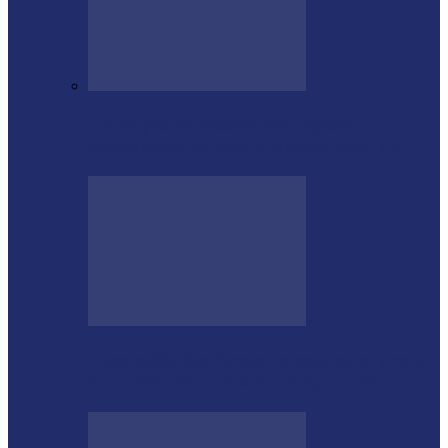
Educação de Medianeira registra
crescimento no Ideb e alcança nota 7,5
Integração das forças de segurança prende
envolvido em furtos em Itaipulândia…