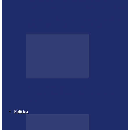
Guarda Municipal apreende veículo
artesanal após tentativa de fuga em Toledo
Mulher agride companheiro com pedaço
de ferro durante briga em Toledo
Polícia apreende cigarros
contrabandeados em distrito de Santa
Helena
Política