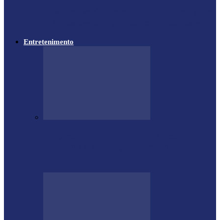
Lewandowski participa de audiência sobre
PEC da Segurança Pública na Câmara
Entretenimento
Empresário Ione Luiz Farias destaca
trajetória e liderança empresarial no
quadro…