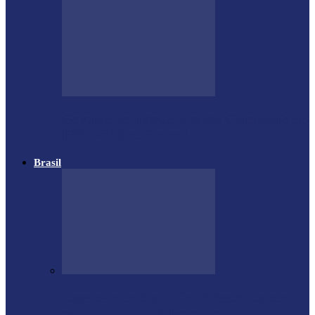
Governo do Estado divulga Calendário do
IPVA 2025 no Paraná
Brasil
Estrutura da Stock Car é destruída por
temporal em autódromo no…