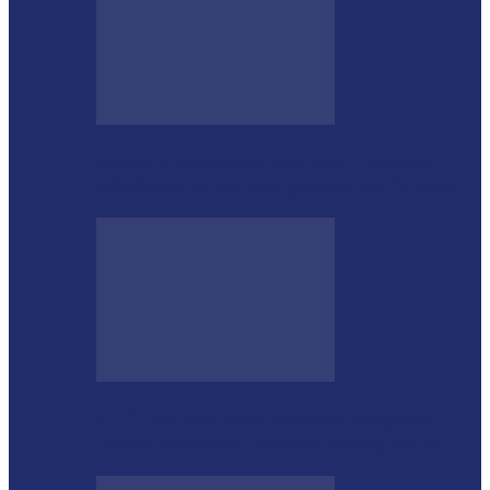
Morre o tradicionalista Ivan Taborda,
referência da cultura gaúcha no Paraná
CTG Sentinela dos Pampas conquista
títulos estaduais e celebra destaques no…