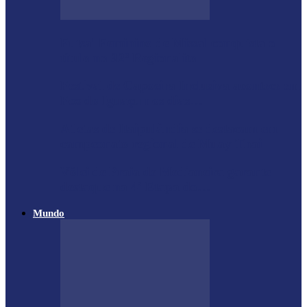
Futsal Feminino de Missal conquista o
título no 32º Regionalito
Festival de Capoeira Inclusiva acontece em
Foz do Iguaçu nos dias…
Atletas de Itaipulândia se destacam em
campeonato regional de Muay Thai
Vôlei de Praia de Medianeira garante
destaque na 4ª Etapa do…
Mundo