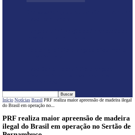
Shows sertanejos e rodeio vão marcar a 4ª
Expo Ramilândia
Lançada a 14ª Edição do Arrancadão de
Jericos em Serranópolis do…
Feleite Agro 2025 é lançada oficialmente
em Matelândia
Expo Santa Helena 2025 é lançada
oficialmente com shows nacionais
confirmados
Início
Notícias
Brasil
PRF realiza maior apreensão de madeira ilegal
do Brasil em operação no...
PRF realiza maior apreensão de madeira
ilegal do Brasil em operação no Sertão de
Pernambuco