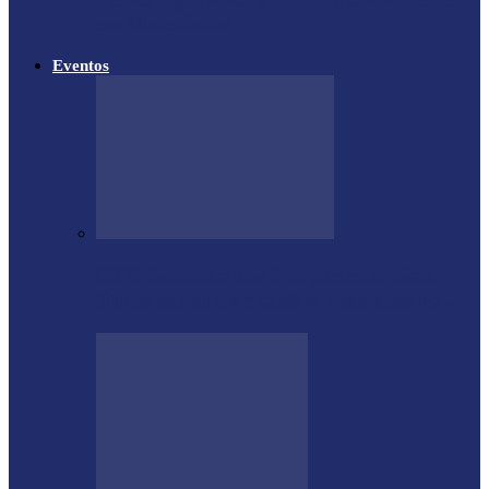
em Matelândia
Eventos
CTG Sentinela dos Pampas conquista
títulos estaduais e celebra destaques no…