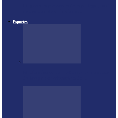
Megaoperação combate caça ilegal, tráfico
de armas e de animais no…
Esportes
Medianeira celebra 66 anos com sucesso
da Etapa de Aniversário do…