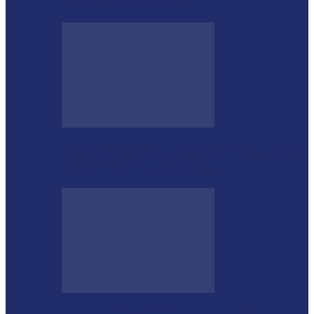
mais de 5 mil cigarros…
Megaoperação combate caça ilegal, tráfico
de armas e de animais no…