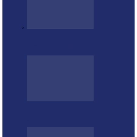
Educação de Medianeira registra
crescimento no Ideb e alcança nota 7,5
PODEMOS passa a compor a base do
governo municipal em Missal