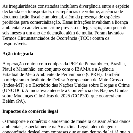
As irregularidades constatadas incluíram divergência entre a espécie
declarada e a transportada, discrepâncias de volume, ausência de
documentação fiscal e ambiental, além da presença de espécies
proibidas para comercialização. Essas infrações invalidam a licença
ambiental e caracterizam crime previsto na legislação, com pena de
seis meses a um ano de detenção, além de multa. Foram lavrados
Termos Circunstanciados de Ocorrência (TCO) contra os
responsáveis.
Ação integrada
A operação contou com equipes da PRF de Pernambuco, Brasília,
Piauí e Maranhão, em conjunto com o IBAMA e a Agência
Estadual de Meio Ambiente de Pernambuco (CPRH). Também
participaram o Instituto de Defesa Agropecuária de Mato Grosso
(Indea-MT) e o Escritório das Nações Unidas sobre Drogas e Crime
(UNODC). A iniciativa antecede a Conferência das Nações Unidas
sobre Mudanças Climáticas de 2025 (COP30), que ocorrerá em
Belém (PA).
Impactos do comércio ilegal
O transporte e comércio clandestino de madeira causam sérios danos
ambientais, especialmente na Amazônia Legal, além de gerar
concorrência desleal com empresas que atuam dentro da lei, já que o