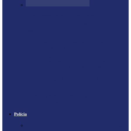
Forte terremoto atinge Venezuela e
derruba prédios na capital; entenda
escala…
Proprietário do helicóptero envolvido no
acidente no Rio de Janeiro recebeu…
X-59: NASA se prepara para voo
inaugural de jato supersônico silencioso
Falece Giorgio Armani, ícone da moda
mundial
Trágico descarrilamento do Elevador da
Glória em Lisboa
Polícia
Contrabandista é flagrado no Paraná com