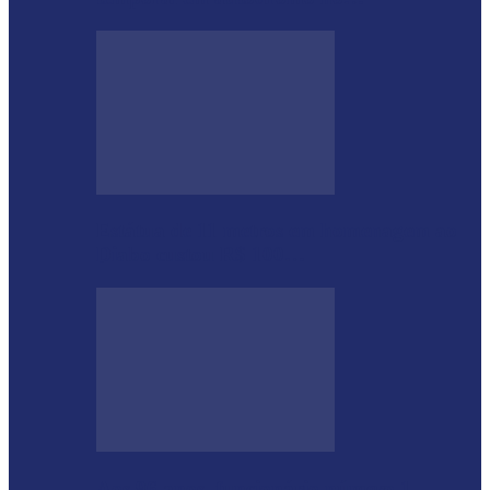
Estátua de 11 metros em homenagem ao
Diabo custou R$ 100…
Aos 96 anos, funcionário número 1