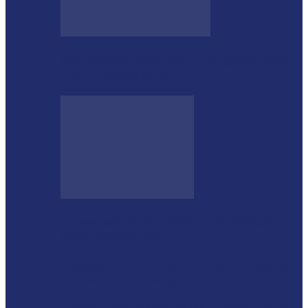
Rod Stewart escolhe Foz do Iguaçu para
dias de descanso em…
Shows sertanejos e rodeio vão marcar a 4ª
Expo Ramilândia
Lançada a 14ª Edição do Arrancadão de
Jericos em Serranópolis do…
Feleite Agro 2025 é lançada oficialmente