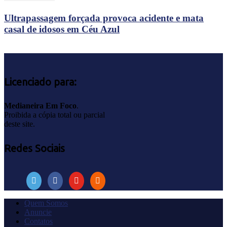
Ultrapassagem forçada provoca acidente e mata
casal de idosos em Céu Azul
Licenciado para:
Medianeira Em Foco
.
Proibida a cópia total ou parcial
deste site.
Redes Sociais
Quem Somos
Anuncie
Contatos