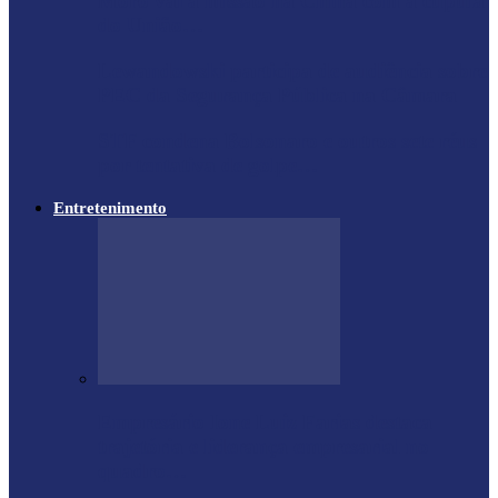
Moro vai à missão na China com a cúpula
do União…
Lewandowski participa de audiência sobre
PEC da Segurança Pública na Câmara
STF condena Bolsonaro e outros sete réus
por tentativa de golpe…
Entretenimento
Empresário Ione Luiz Farias destaca
trajetória e liderança empresarial no
quadro…