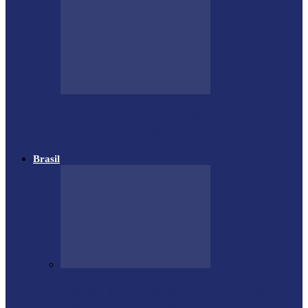
Operação Ano Novo: 120 acidentes, 143
feridos e 8 mortos em…
Brasil
Estátua de 11 metros em homenagem ao
Diabo custou R$ 100…