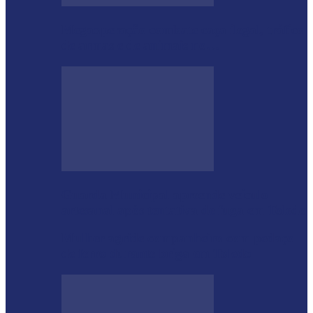
Megaoperação combate caça ilegal, tráfico
de armas e de animais no…
Guarda Municipal apreende veículo
artesanal após tentativa de fuga em Toledo
Mulher agride companheiro com pedaço
de ferro durante briga em Toledo