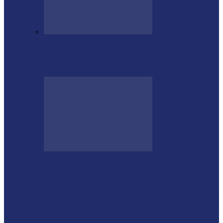
Medianeira celebra 66 anos com sucesso
da Etapa de Aniversário do…
Futsal Feminino de Missal conquista o
título no 32º Regionalito
Festival de Capoeira Inclusiva acontece em
Foz do Iguaçu nos dias…