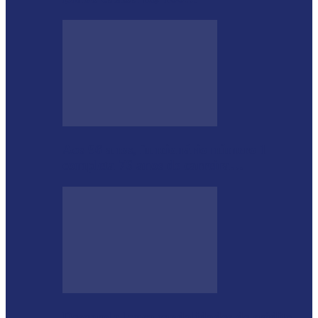
Aos 96 anos, funcionário número 1
completa 76 anos de carreira…
Desenrola lança modalidades de crédito