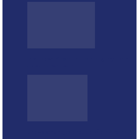
Rod Stewart escolhe Foz do Iguaçu para
dias de descanso em…
Shows sertanejos e rodeio vão marcar a 4ª
Expo Ramilândia