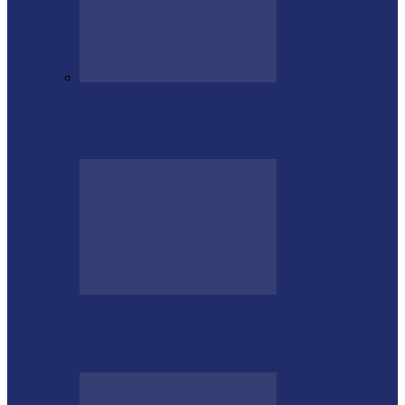
Integração das forças de segurança prende
envolvido em furtos em Itaipulândia…
Morre o tradicionalista Ivan Taborda,
referência da cultura gaúcha no Paraná