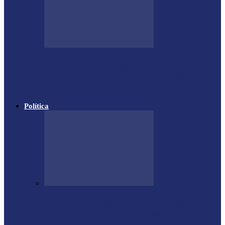
Polícia apreende cigarros
contrabandeados em distrito de Santa
Helena
Política
PODEMOS passa a compor a base do
governo municipal em Missal