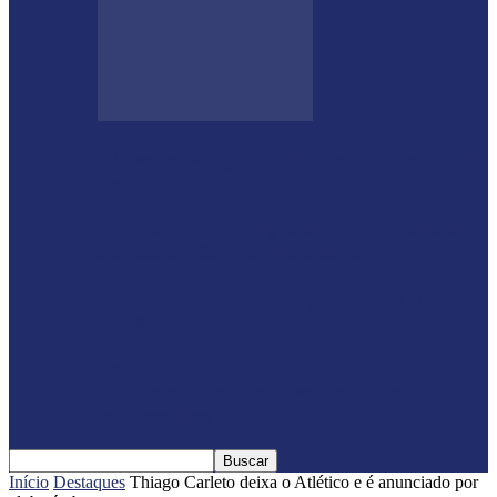
Shows sertanejos e rodeio vão marcar a 4ª
Expo Ramilândia
Lançada a 14ª Edição do Arrancadão de
Jericos em Serranópolis do…
Feleite Agro 2025 é lançada oficialmente
em Matelândia
Expo Santa Helena 2025 é lançada
oficialmente com shows nacionais
confirmados
Início
Destaques
Thiago Carleto deixa o Atlético e é anunciado por