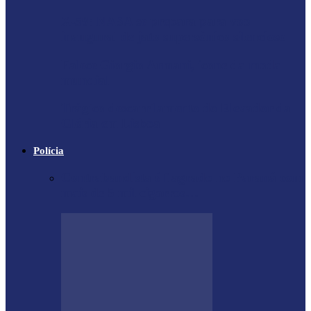
X-59: NASA se prepara para voo
inaugural de jato supersônico silencioso
Falece Giorgio Armani, ícone da moda
mundial
Trágico descarrilamento do Elevador da
Glória em Lisboa
Polícia
Contrabandista é flagrado no Paraná com
mais de 5 mil cigarros…