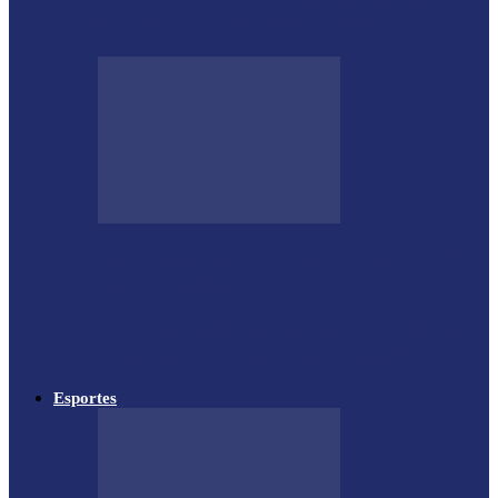
para estimular bons pagadores
Megaoperação combate caça ilegal, tráfico
de armas e de animais no…
Proprietário do helicóptero envolvido no
acidente no Rio de Janeiro recebeu…
Esportes