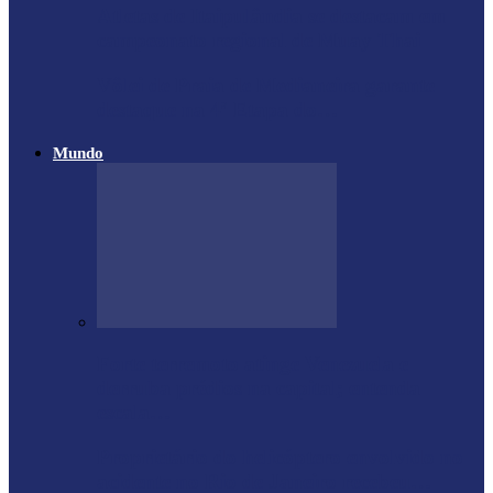
Atletas de Itaipulândia se destacam em
campeonato regional de Muay Thai
Vôlei de Praia de Medianeira garante
destaque na 4ª Etapa do…
Mundo
Forte terremoto atinge Venezuela e
derruba prédios na capital; entenda
escala…
Proprietário do helicóptero envolvido no
acidente no Rio de Janeiro recebeu…