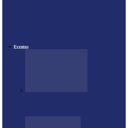
Lançada a 14ª Edição do Arrancadão de
Jericos em Serranópolis do…
Feleite Agro 2025 é lançada oficialmente
em Matelândia
Eventos
CTG Sentinela dos Pampas conquista
títulos estaduais e celebra destaques no…