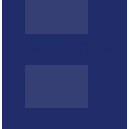
GUGU BUENO E SANTIN ROVEDA
DESTACAM CRESCIMENTO DE 34,2%
NOS EMPLACAMENTOS…
Moro vai à missão na China com a cúpula
do União…