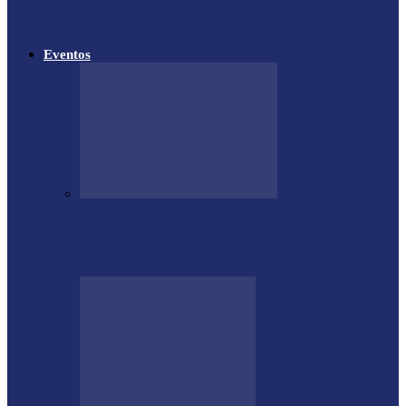
em Matelândia
Eventos
CTG Sentinela dos Pampas conquista
títulos estaduais e celebra destaques no…