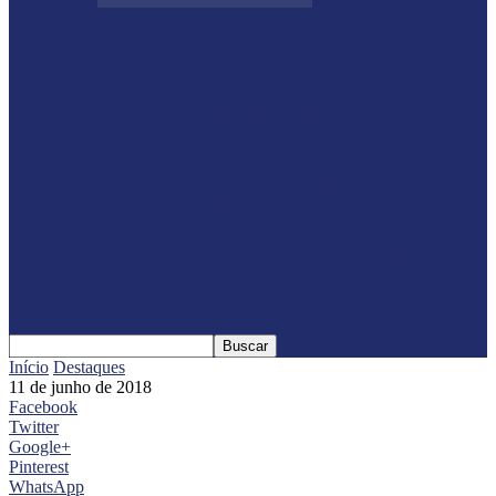
Shows sertanejos e rodeio vão marcar a 4ª
Expo Ramilândia
Lançada a 14ª Edição do Arrancadão de
Jericos em Serranópolis do…
Feleite Agro 2025 é lançada oficialmente
em Matelândia
Expo Santa Helena 2025 é lançada
oficialmente com shows nacionais
confirmados
Início
Destaques
11 de junho de 2018
Facebook
Twitter
Google+
Pinterest
WhatsApp