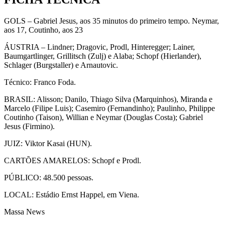
GOLS – Gabriel Jesus, aos 35 minutos do primeiro tempo. Neymar,
aos 17, Coutinho, aos 23
ÁUSTRIA – Lindner; Dragovic, Prodl, Hinteregger; Lainer,
Baumgartlinger, Grillitsch (Zulj) e Alaba; Schopf (Hierlander),
Schlager (Burgstaller) e Arnautovic.
Técnico: Franco Foda.
BRASIL: Alisson; Danilo, Thiago Silva (Marquinhos), Miranda e
Marcelo (Filipe Luis); Casemiro (Fernandinho); Paulinho, Philippe
Coutinho (Taison), Willian e Neymar (Douglas Costa); Gabriel
Jesus (Firmino).
JUIZ: Viktor Kasai (HUN).
CARTÕES AMARELOS: Schopf e Prodl.
PÚBLICO: 48.500 pessoas.
LOCAL: Estádio Ernst Happel, em Viena.
Massa News