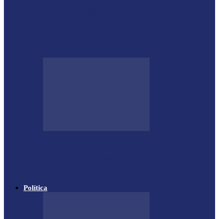
Guarda Municipal apreende veículo
artesanal após tentativa de fuga em Toledo
Mulher agride companheiro com pedaço
de ferro durante briga em Toledo
Polícia apreende cigarros
contrabandeados em distrito de Santa
Helena
Política