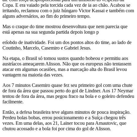
Copa. E era vaiado pela torcida cada vez de ia ao chão. Acabou se
irritando, reclamou com o juiz húngaro Victor Kassai e também com
alguns adversários, ao fim do primeiro tempo.
Mas o craque do time mostrou desenvoltura que nem parecia que
está apenas na sua segunda partida depois longo p
eríobdo de inatividade. Foi um dos pontos altos do time, ao lado de
Coutinho, Marcelo, Casemiro e Gabriel Jesus.
Na etapa, o Brasil só tomou sustos quando bobeou e permitiu aos
austríacos ameaçarem Alisson. Não que os europeus não tentassem
atacar em algumas ocasiões, mas a marcação alta do Brasil levou
vantagem na maioria das vezes.
Aos 7 minutos Casemiro quase fez seu primeiro gol com uma chute
de fora da área que passou perto do gol de Lindner. Aos 17 Neymar
tentou de fora da área, mas pegou fraco na bola e o goleiro defendeu
facilmente.
Então, a defesa brasileira teve alguns minutos de pouca inspiração.
Perdeu bolas bobas, errou posicionamento e a Suíça chegou três
vezes. Em uma delas, aos 21, Lainer tocou para Arnautovic, que
chutou acossado e a bola foi por cima do gol de Alisson.