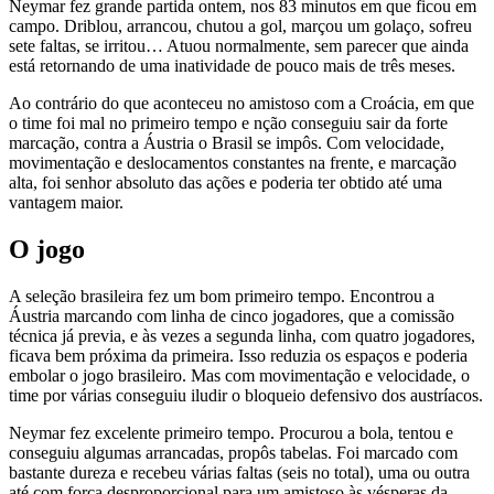
Neymar fez grande partida ontem, nos 83 minutos em que ficou em
campo. Driblou, arrancou, chutou a gol, marçou um golaço, sofreu
sete faltas, se irritou… Atuou normalmente, sem parecer que ainda
está retornando de uma inatividade de pouco mais de três meses.
Ao contrário do que aconteceu no amistoso com a Croácia, em que
o time foi mal no primeiro tempo e nção conseguiu sair da forte
marcação, contra a Áustria o Brasil se impôs. Com velocidade,
movimentação e deslocamentos constantes na frente, e marcação
alta, foi senhor absoluto das ações e poderia ter obtido até uma
vantagem maior.
O jogo
A seleção brasileira fez um bom primeiro tempo. Encontrou a
Áustria marcando com linha de cinco jogadores, que a comissão
técnica já previa, e às vezes a segunda linha, com quatro jogadores,
ficava bem próxima da primeira. Isso reduzia os espaços e poderia
embolar o jogo brasileiro. Mas com movimentação e velocidade, o
time por várias conseguiu iludir o bloqueio defensivo dos austríacos.
Neymar fez excelente primeiro tempo. Procurou a bola, tentou e
conseguiu algumas arrancadas, propôs tabelas. Foi marcado com
bastante dureza e recebeu várias faltas (seis no total), uma ou outra
até com força desproporcional para um amistoso às vésperas da