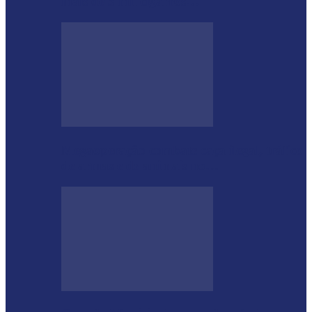
mais de 5 mil cigarros…
Megaoperação combate caça ilegal, tráfico
de armas e de animais no…