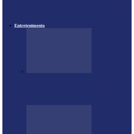
Lewandowski participa de audiência sobre
PEC da Segurança Pública na Câmara
Entretenimento
Empresário Ione Luiz Farias destaca
trajetória e liderança empresarial no
quadro…