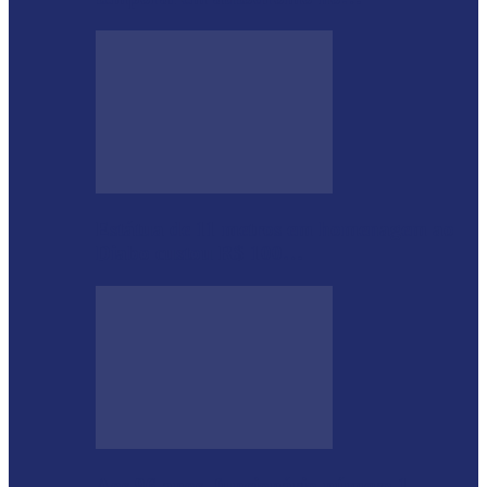
Estátua de 11 metros em homenagem ao
Diabo custou R$ 100…
Aos 96 anos, funcionário número 1