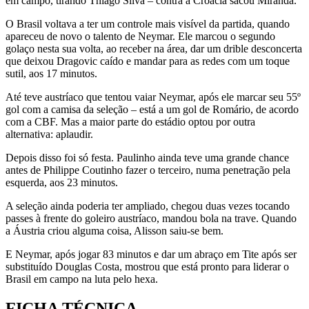
em campo, tirando Thiago Silva – contra a Croácia sacou Miranda.
O Brasil voltava a ter um controle mais visível da partida, quando
apareceu de novo o talento de Neymar. Ele marcou o segundo
golaço nesta sua volta, ao receber na área, dar um drible desconcerta
que deixou Dragovic caído e mandar para as redes com um toque
sutil, aos 17 minutos.
Até teve austríaco que tentou vaiar Neymar, após ele marcar seu 55º
gol com a camisa da seleção – está a um gol de Romário, de acordo
com a CBF. Mas a maior parte do estádio optou por outra
alternativa: aplaudir.
Depois disso foi só festa. Paulinho ainda teve uma grande chance
antes de Philippe Coutinho fazer o terceiro, numa penetração pela
esquerda, aos 23 minutos.
A seleção ainda poderia ter ampliado, chegou duas vezes tocando
passes à frente do goleiro austríaco, mandou bola na trave. Quando
a Áustria criou alguma coisa, Alisson saiu-se bem.
E Neymar, após jogar 83 minutos e dar um abraço em Tite após ser
substituído Douglas Costa, mostrou que está pronto para liderar o
Brasil em campo na luta pelo hexa.
FICHA TÉCNICA