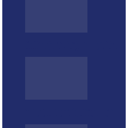
Morre o tradicionalista Ivan Taborda,
referência da cultura gaúcha no Paraná
CTG Sentinela dos Pampas conquista
títulos estaduais e celebra destaques no…