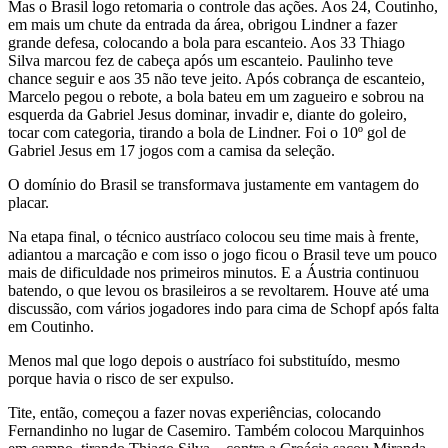
Mas o Brasil logo retomaria o controle das ações. Aos 24, Coutinho,
em mais um chute da entrada da área, obrigou Lindner a fazer
grande defesa, colocando a bola para escanteio. Aos 33 Thiago
Silva marcou fez de cabeça após um escanteio. Paulinho teve
chance seguir e aos 35 não teve jeito. Após cobrança de escanteio,
Marcelo pegou o rebote, a bola bateu em um zagueiro e sobrou na
esquerda da Gabriel Jesus dominar, invadir e, diante do goleiro,
tocar com categoria, tirando a bola de Lindner. Foi o 10º gol de
Gabriel Jesus em 17 jogos com a camisa da seleção.
O domínio do Brasil se transformava justamente em vantagem do
placar.
Na etapa final, o técnico austríaco colocou seu time mais à frente,
adiantou a marcação e com isso o jogo ficou o Brasil teve um pouco
mais de dificuldade nos primeiros minutos. E a Áustria continuou
batendo, o que levou os brasileiros a se revoltarem. Houve até uma
discussão, com vários jogadores indo para cima de Schopf após falta
em Coutinho.
Menos mal que logo depois o austríaco foi substituído, mesmo
porque havia o risco de ser expulso.
Tite, então, começou a fazer novas experiências, colocando
Fernandinho no lugar de Casemiro. Também colocou Marquinhos