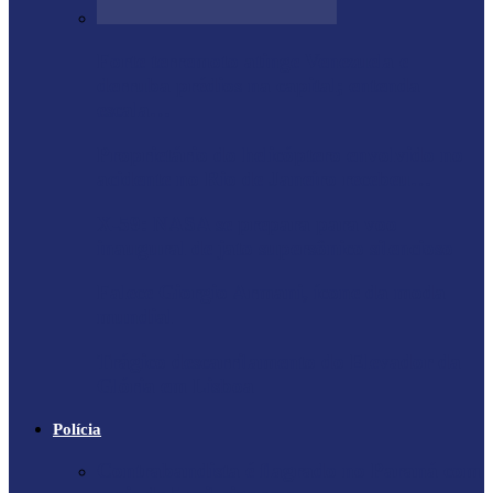
Forte terremoto atinge Venezuela e
derruba prédios na capital; entenda
escala…
Proprietário do helicóptero envolvido no
acidente no Rio de Janeiro recebeu…
X-59: NASA se prepara para voo
inaugural de jato supersônico silencioso
Falece Giorgio Armani, ícone da moda
mundial
Trágico descarrilamento do Elevador da
Glória em Lisboa
Polícia
Contrabandista é flagrado no Paraná com