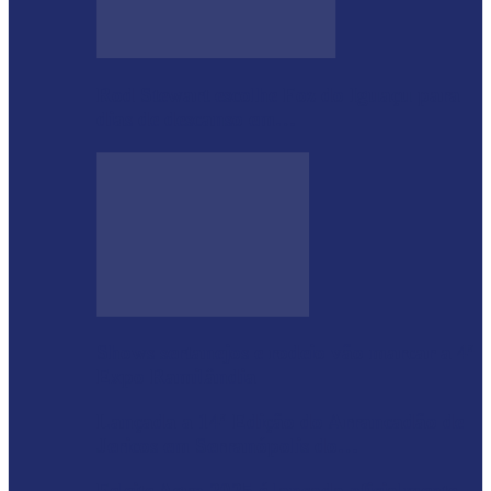
Rod Stewart escolhe Foz do Iguaçu para
dias de descanso em…
Shows sertanejos e rodeio vão marcar a 4ª
Expo Ramilândia
Lançada a 14ª Edição do Arrancadão de
Jericos em Serranópolis do…
Feleite Agro 2025 é lançada oficialmente