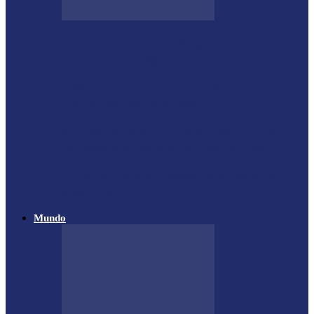
Futsal Feminino de Missal conquista o
título no 32º Regionalito
Festival de Capoeira Inclusiva acontece em
Foz do Iguaçu nos dias…
Atletas de Itaipulândia se destacam em
campeonato regional de Muay Thai
Vôlei de Praia de Medianeira garante
destaque na 4ª Etapa do…
Mundo