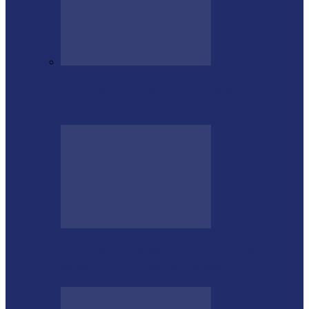
Educação de Medianeira registra
crescimento no Ideb e alcança nota 7,5
PODEMOS passa a compor a base do
governo municipal em Missal