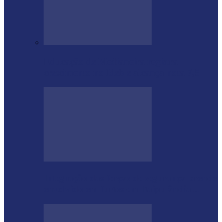
Educação de Medianeira registra
crescimento no Ideb e alcança nota 7,5
Integração das forças de segurança prende
envolvido em furtos em Itaipulândia…