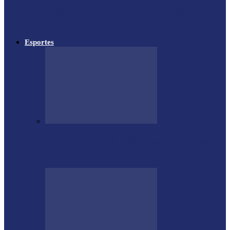
Megaoperação combate caça ilegal, tráfico
de armas e de animais no…
Esportes
Medianeira celebra 66 anos com sucesso
da Etapa de Aniversário do…