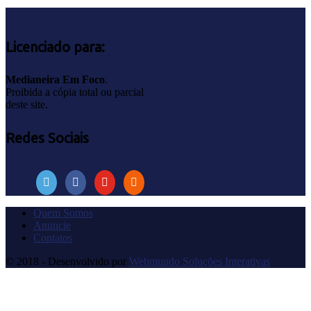
Licenciado para:
Medianeira Em Foco
.
Proibida a cópia total ou parcial
deste site.
Redes Sociais
Quem Somos
Anuncie
Contatos
© 2018 - Desenvolvido por
Webmundo Soluções Interativas