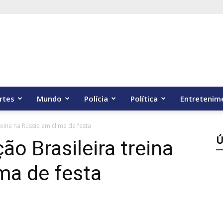
rtes
Mundo
Polícia
Política
Entretenim
reina na Rússia em clima de festa
Ú
ão Brasileira treina
ma de festa