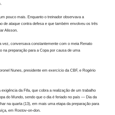
.
r um pouco mais. Enquanto o treinador observava a
ho de ataque contra defesa e que também envolveu os três
lar Alisson.
sua vez, conversava constantemente com o meia Renato
ção na preparação para a Copa por causa de uma
oronel Nunes, presidente em exercício da CBF, e Rogério
a exigência da Fifa, que cobra a realização de um trabalho
Copa do Mundo, sendo que o dia é feriado no país — Dia da
abalhar na quarta (13), em mais uma etapa da preparação para
Suíça, em Rostov-on-don.