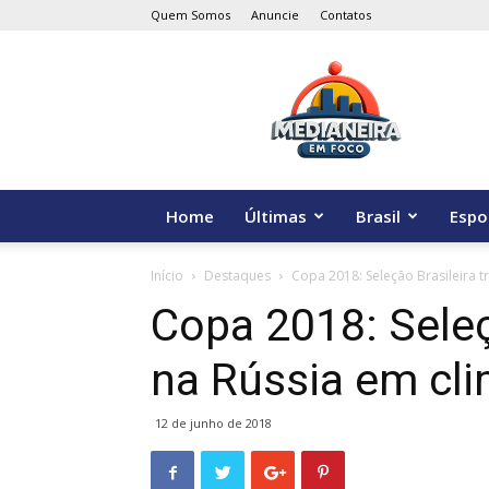
Quem Somos
Anuncie
Contatos
Medianeira
em
Foco
Home
Últimas
Brasil
Espo
Início
Destaques
Copa 2018: Seleção Brasileira t
Copa 2018: Seleç
na Rússia em cli
12 de junho de 2018