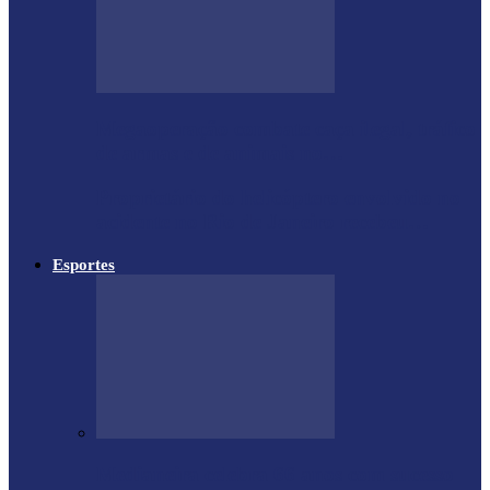
Megaoperação combate caça ilegal, tráfico
de armas e de animais no…
Proprietário do helicóptero envolvido no
acidente no Rio de Janeiro recebeu…
Esportes
Medianeira celebra 66 anos com sucesso