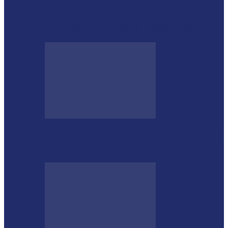
CTG Sentinela dos Pampas conquista
títulos estaduais e celebra destaques no…
Governo do Estado divulga Calendário do
IPVA 2025 no Paraná