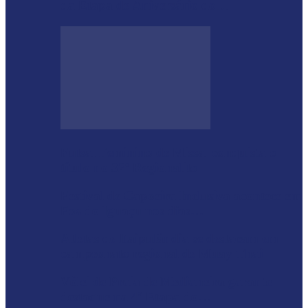
da Etapa de Aniversário do…
Futsal Feminino de Missal conquista o
título no 32º Regionalito
Festival de Capoeira Inclusiva acontece em
Foz do Iguaçu nos dias…
Atletas de Itaipulândia se destacam em
campeonato regional de Muay Thai
Vôlei de Praia de Medianeira garante
destaque na 4ª Etapa do…