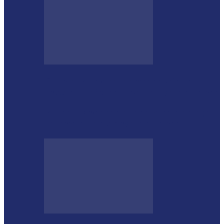
Guarda Municipal apreende veículo
artesanal após tentativa de fuga em Toledo
Mulher agride companheiro com pedaço
de ferro durante briga em Toledo