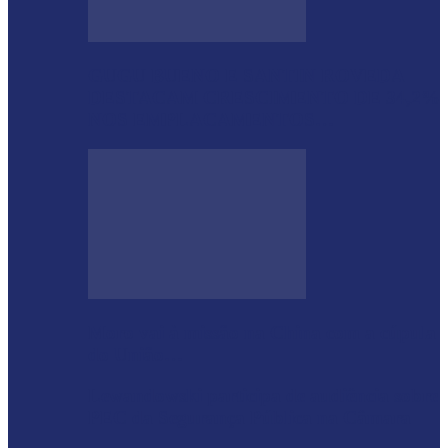
GUGU BUENO E SANTIN ROVEDA
DESTACAM CRESCIMENTO DE 34,2%
NOS EMPLACAMENTOS…
Moro vai à missão na China com a cúpula
do União…
Lewandowski participa de audiência sobre
PEC da Segurança Pública na Câmara