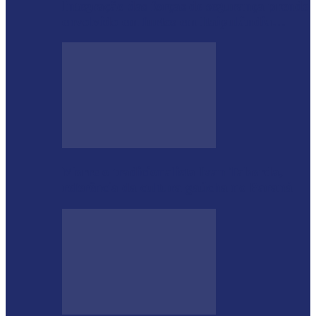
Integração das forças de segurança prende
envolvido em furtos em Itaipulândia…
Morre o tradicionalista Ivan Taborda,
referência da cultura gaúcha no Paraná