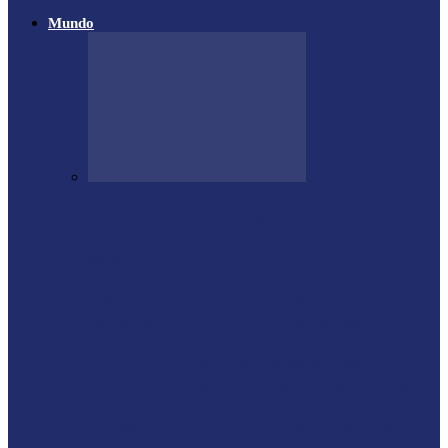
Mundo
Forte terremoto atinge Venezuela e
derruba prédios na capital; entenda
escala…
Proprietário do helicóptero envolvido no
acidente no Rio de Janeiro recebeu…
X-59: NASA se prepara para voo
inaugural de jato supersônico silencioso
Falece Giorgio Armani, ícone da moda
mundial