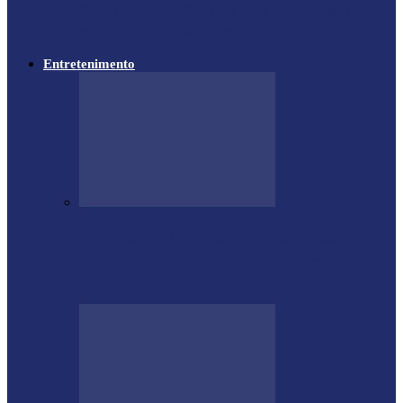
STF condena Bolsonaro e outros sete réus
por tentativa de golpe…
Entretenimento
Empresário Ione Luiz Farias destaca
trajetória e liderança empresarial no
quadro…