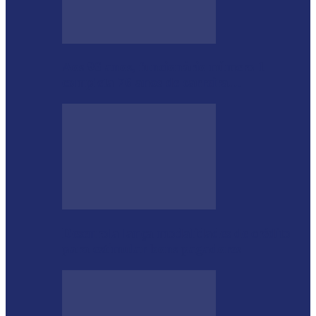
Aos 96 anos, funcionário número 1
completa 76 anos de carreira…
Desenrola lança modalidades de crédito
para estimular bons pagadores