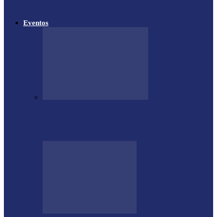
em Matelândia
Eventos
CTG Sentinela dos Pampas conquista
títulos estaduais e celebra destaques no…