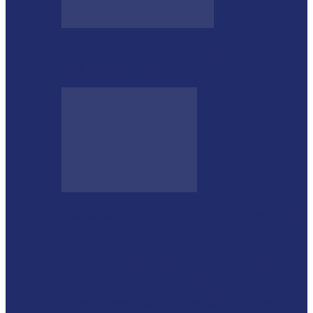
Rod Stewart escolhe Foz do Iguaçu para
dias de descanso em…
Shows sertanejos e rodeio vão marcar a 4ª
Expo Ramilândia
Lançada a 14ª Edição do Arrancadão de
Jericos em Serranópolis do…
Feleite Agro 2025 é lançada oficialmente