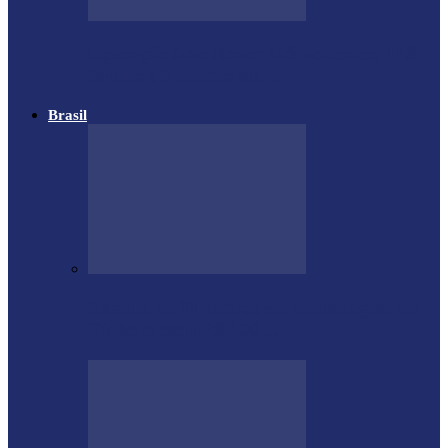
Operação Ano Novo: 120 acidentes, 143
feridos e 8 mortos em…
Brasil
Estátua de 11 metros em homenagem ao
Diabo custou R$ 100…