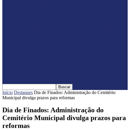
Shows sertanejos e rodeio vão marcar a 4ª
Expo Ramilândia
Lançada a 14ª Edição do Arrancadão de
Jericos em Serranópolis do…
Feleite Agro 2025 é lançada oficialmente
em Matelândia
Expo Santa Helena 2025 é lançada
oficialmente com shows nacionais
confirmados
Início
Destaques
Dia de Finados: Administração do Cemitério
Municipal divulga prazos para reformas
Dia de Finados: Administração do
Cemitério Municipal divulga prazos para
reformas