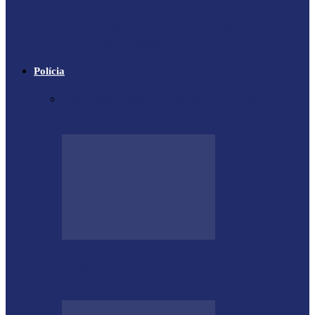
Trágico descarrilamento do Elevador da
Glória em Lisboa
Polícia
Contrabandista é flagrado no Paraná com
mais de 5 mil cigarros…
Megaoperação combate caça ilegal, tráfico
de armas e de animais no…