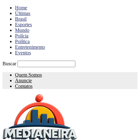
Home
Últimas
Brasil
Esportes
Mundo
Polícia
Política
Entretenimento
Eventos
Buscar
Quem Somos
Anuncie
Contatos