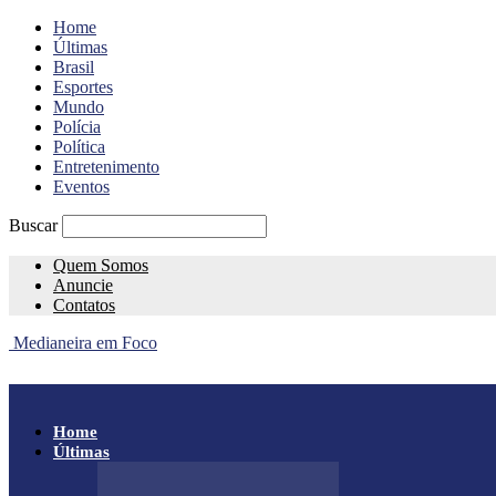
Home
Últimas
Brasil
Esportes
Mundo
Polícia
Política
Entretenimento
Eventos
Buscar
Quem Somos
Anuncie
Contatos
Medianeira em Foco
Home
Últimas