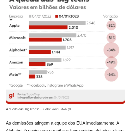
A queda das ‘big techs’ — Foto: Juan Silva/ g1
As demissões atingem a equipe dos EUA imediatamente. A
Alphabet já enviou um e-mail aos funcionários afetados, disse