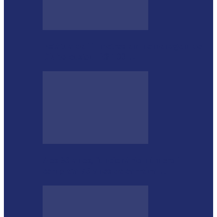
Estátua de 11 metros em homenagem ao
Diabo custou R$ 100…
Aos 96 anos, funcionário número 1
completa 76 anos de carreira…