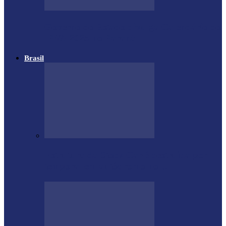
Governo do Estado divulga Calendário do
IPVA 2025 no Paraná
Brasil
Estrutura da Stock Car é destruída por
temporal em autódromo no…