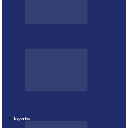
Desenrola lança modalidades de crédito
para estimular bons pagadores
Megaoperação combate caça ilegal, tráfico
de armas e de animais no…
Esportes