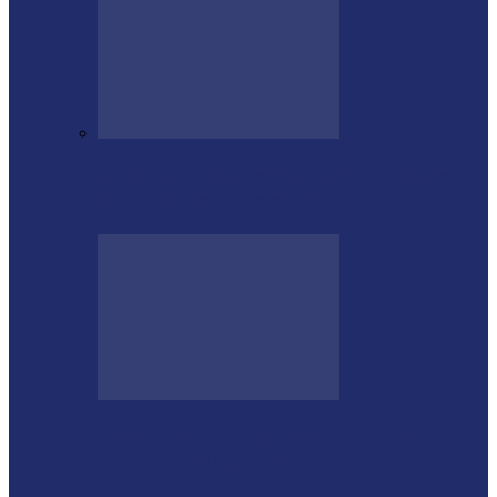
Medianeira celebra 66 anos com sucesso
da Etapa de Aniversário do…
Futsal Feminino de Missal conquista o
título no 32º Regionalito