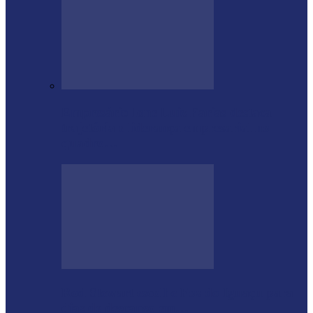
Empresário Ione Luiz Farias destaca
trajetória e liderança empresarial no
quadro…
Rod Stewart escolhe Foz do Iguaçu para
dias de descanso em…