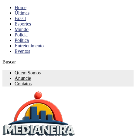
Home
Últimas
Brasil
Esportes
Mundo
Polícia
Política
Entretenimento
Eventos
Buscar
Quem Somos
Anuncie
Contatos