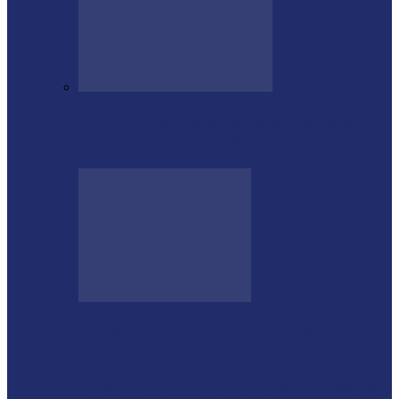
CTG Sentinela dos Pampas conquista
títulos estaduais e celebra destaques no…
Shows sertanejos e rodeio vão marcar a 4ª
Expo Ramilândia
Lançada a 14ª Edição do Arrancadão de