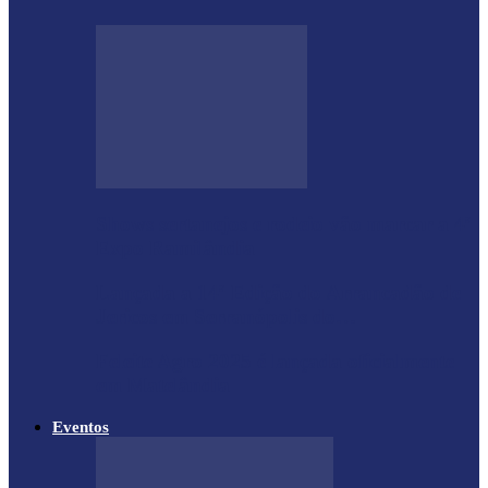
Shows sertanejos e rodeio vão marcar a 4ª
Expo Ramilândia
Lançada a 14ª Edição do Arrancadão de
Jericos em Serranópolis do…
Feleite Agro 2025 é lançada oficialmente
em Matelândia
Eventos