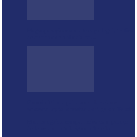
Megaoperação combate caça ilegal, tráfico
de armas e de animais no…
Guarda Municipal apreende veículo
artesanal após tentativa de fuga em Toledo
Mulher agride companheiro com pedaço
de ferro durante briga em Toledo