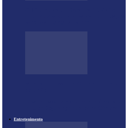
GUGU BUENO E SANTIN ROVEDA
DESTACAM CRESCIMENTO DE 34,2%
NOS EMPLACAMENTOS…
Moro vai à missão na China com a cúpula
do União…
Lewandowski participa de audiência sobre
PEC da Segurança Pública na Câmara
Entretenimento