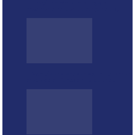
Educação de Medianeira registra
crescimento no Ideb e alcança nota 7,5
Integração das forças de segurança prende
envolvido em furtos em Itaipulândia…