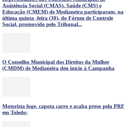
Assistência Social (CMAS), Saúde (CMS) e
Educação (CMEM) de Medianeira participaram, na
última quinta -feira (30), do Fórum de Controle
Social, promovido pelo Tribunal...
O Conselho Municipal dos Direitos da Mulher
(CMDM) de Medianeira deu início à Campanha
Motorista foge, capota carro e acaba preso pela PRF
em Toledo;