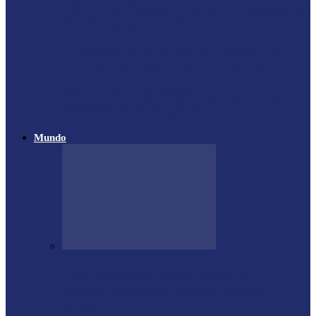
Festival de Capoeira Inclusiva acontece em
Foz do Iguaçu nos dias…
Atletas de Itaipulândia se destacam em
campeonato regional de Muay Thai
Vôlei de Praia de Medianeira garante
destaque na 4ª Etapa do…
Mundo
Forte terremoto atinge Venezuela e
derruba prédios na capital; entenda
escala…