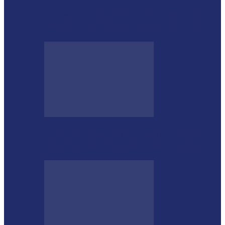
Morre o tradicionalista Ivan Taborda,
referência da cultura gaúcha no Paraná
CTG Sentinela dos Pampas conquista
títulos estaduais e celebra destaques no…