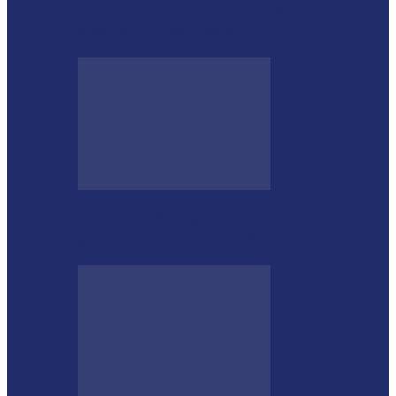
Educação de Medianeira registra
crescimento no Ideb e alcança nota 7,5
PODEMOS passa a compor a base do
governo municipal em Missal