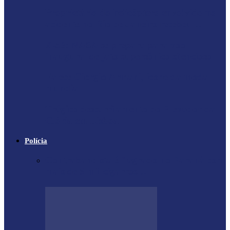
Proprietário do helicóptero envolvido no
acidente no Rio de Janeiro recebeu…
X-59: NASA se prepara para voo
inaugural de jato supersônico silencioso
Falece Giorgio Armani, ícone da moda
mundial
Trágico descarrilamento do Elevador da
Glória em Lisboa
Polícia
Contrabandista é flagrado no Paraná com
mais de 5 mil cigarros…