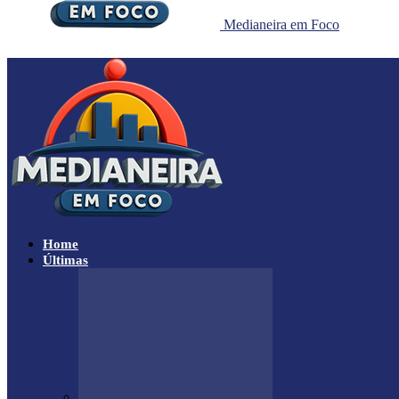
Medianeira em Foco
Home
Últimas