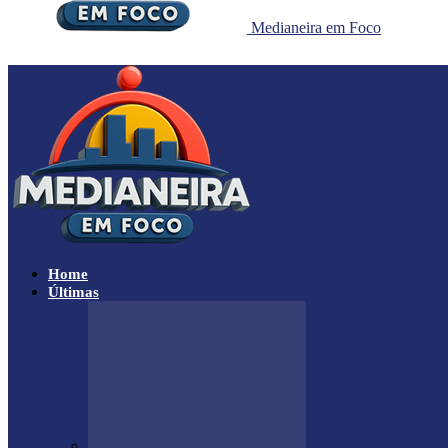
Medianeira em Foco
Home
Últimas