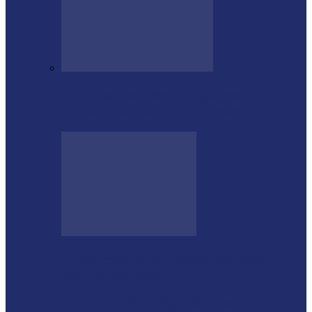
CTG Sentinela dos Pampas conquista
títulos estaduais e celebra destaques no…
Shows sertanejos e rodeio vão marcar a 4ª
Expo Ramilândia
Lançada a 14ª Edição do Arrancadão de