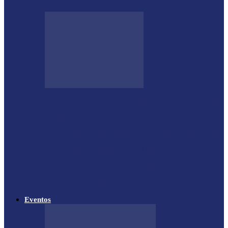
Shows sertanejos e rodeio vão marcar a 4ª
Expo Ramilândia
Lançada a 14ª Edição do Arrancadão de
Jericos em Serranópolis do…
Feleite Agro 2025 é lançada oficialmente
em Matelândia
Eventos