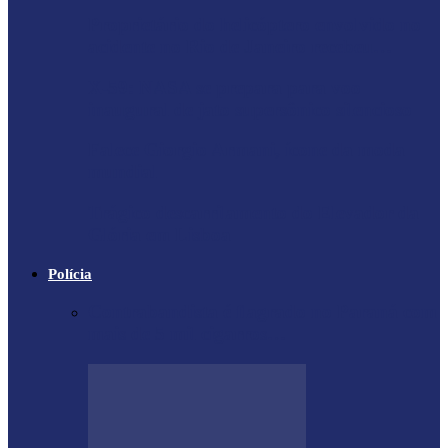
Proprietário do helicóptero envolvido no
acidente no Rio de Janeiro recebeu…
X-59: NASA se prepara para voo
inaugural de jato supersônico silencioso
Falece Giorgio Armani, ícone da moda
mundial
Trágico descarrilamento do Elevador da
Glória em Lisboa
Polícia
Contrabandista é flagrado no Paraná com
mais de 5 mil cigarros…