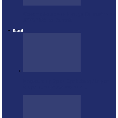
Governo do Estado divulga Calendário do
IPVA 2025 no Paraná
Brasil
Estrutura da Stock Car é destruída por
temporal em autódromo no…