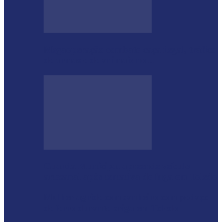
Megaoperação combate caça ilegal, tráfico
de armas e de animais no…
Guarda Municipal apreende veículo
artesanal após tentativa de fuga em Toledo
Mulher agride companheiro com pedaço
de ferro durante briga em Toledo