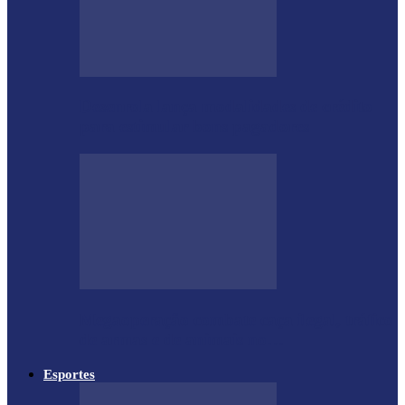
Desenrola lança modalidades de crédito
para estimular bons pagadores
Megaoperação combate caça ilegal, tráfico
de armas e de animais no…
Esportes