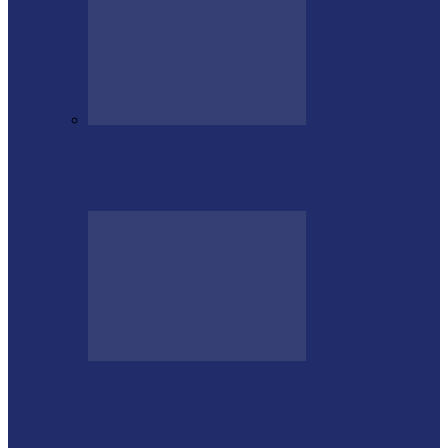
Medianeira celebra 66 anos com sucesso
da Etapa de Aniversário do…
Futsal Feminino de Missal conquista o
título no 32º Regionalito