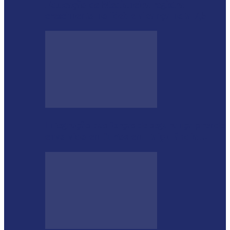
Educação de Medianeira registra
crescimento no Ideb e alcança nota 7,5
Integração das forças de segurança prende
envolvido em furtos em Itaipulândia…