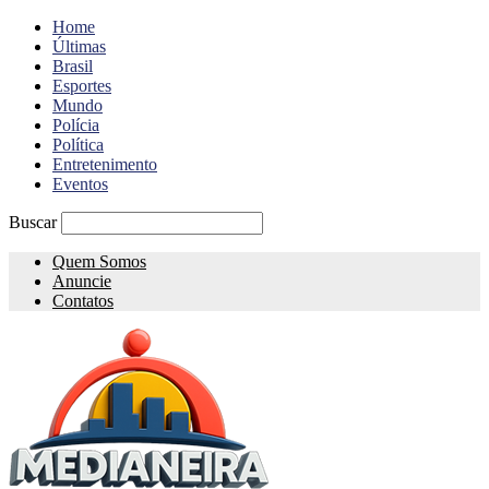
Home
Últimas
Brasil
Esportes
Mundo
Polícia
Política
Entretenimento
Eventos
Buscar
Quem Somos
Anuncie
Contatos