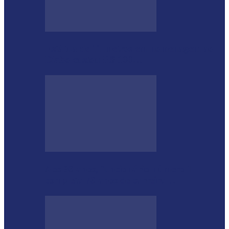
Estátua de 11 metros em homenagem ao
Diabo custou R$ 100…
Aos 96 anos, funcionário número 1
completa 76 anos de carreira…