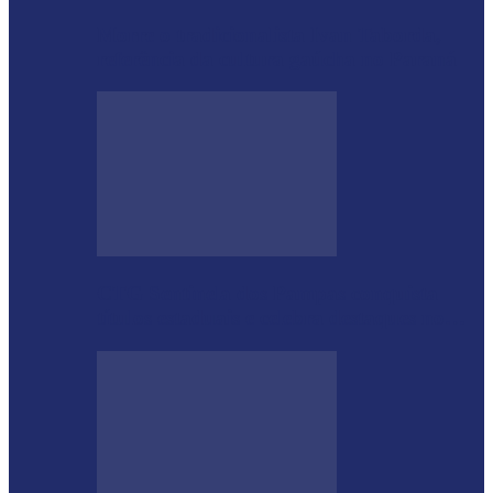
Morre o tradicionalista Ivan Taborda,
referência da cultura gaúcha no Paraná
CTG Sentinela dos Pampas conquista
títulos estaduais e celebra destaques no…