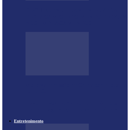
GUGU BUENO E SANTIN ROVEDA
DESTACAM CRESCIMENTO DE 34,2%
NOS EMPLACAMENTOS…
Moro vai à missão na China com a cúpula
do União…
Lewandowski participa de audiência sobre
PEC da Segurança Pública na Câmara
Entretenimento