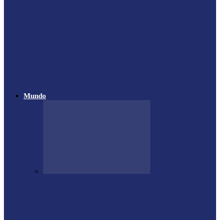
Festival de Capoeira Inclusiva acontece em
Foz do Iguaçu nos dias…
Atletas de Itaipulândia se destacam em
campeonato regional de Muay Thai
Vôlei de Praia de Medianeira garante
destaque na 4ª Etapa do…
Mundo
Forte terremoto atinge Venezuela e
derruba prédios na capital; entenda
escala…