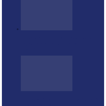
Empresário Ione Luiz Farias destaca
trajetória e liderança empresarial no
quadro…
Rod Stewart escolhe Foz do Iguaçu para
dias de descanso em…