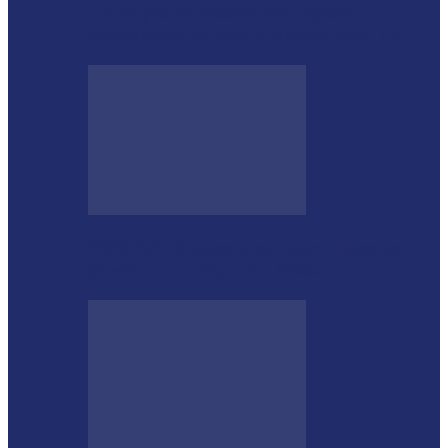
Educação de Medianeira registra
crescimento no Ideb e alcança nota 7,5
PODEMOS passa a compor a base do
governo municipal em Missal