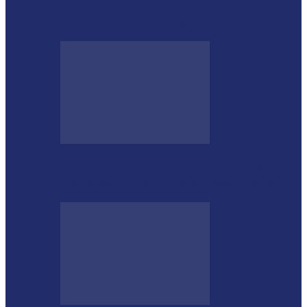
Morre o tradicionalista Ivan Taborda,
referência da cultura gaúcha no Paraná
CTG Sentinela dos Pampas conquista
títulos estaduais e celebra destaques no…