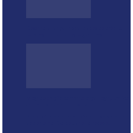
Desenrola lança modalidades de crédito
para estimular bons pagadores
Megaoperação combate caça ilegal, tráfico
de armas e de animais no…
Proprietário do helicóptero envolvido no
acidente no Rio de Janeiro recebeu…