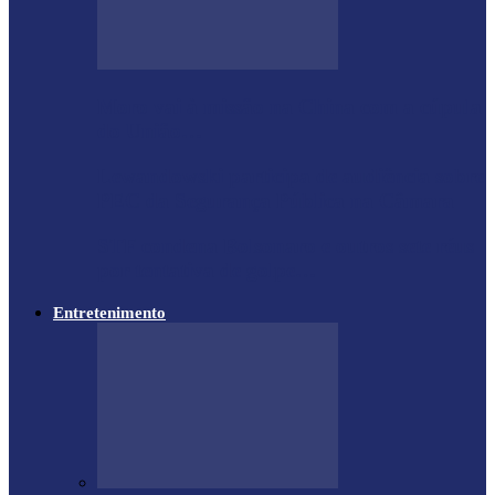
Moro vai à missão na China com a cúpula
do União…
Lewandowski participa de audiência sobre
PEC da Segurança Pública na Câmara
STF condena Bolsonaro e outros sete réus
por tentativa de golpe…
Entretenimento