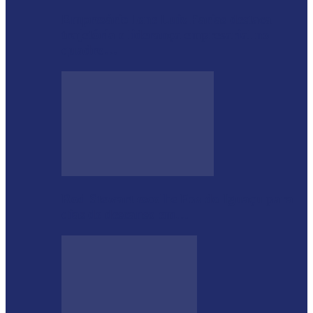
Empresário Ione Luiz Farias destaca
trajetória e liderança empresarial no
quadro…
Rod Stewart escolhe Foz do Iguaçu para
dias de descanso em…