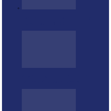
Estátua de 11 metros em homenagem ao
Diabo custou R$ 100…
Aos 96 anos, funcionário número 1
completa 76 anos de carreira…