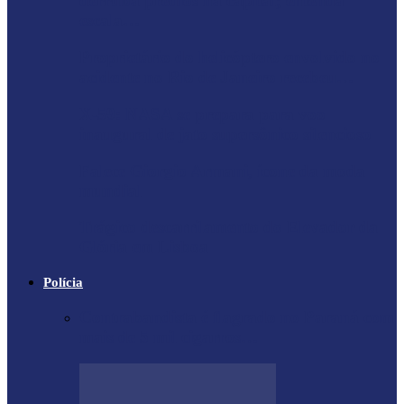
derruba prédios na capital; entenda
escala…
Proprietário do helicóptero envolvido no
acidente no Rio de Janeiro recebeu…
X-59: NASA se prepara para voo
inaugural de jato supersônico silencioso
Falece Giorgio Armani, ícone da moda
mundial
Trágico descarrilamento do Elevador da
Glória em Lisboa
Polícia
Contrabandista é flagrado no Paraná com
mais de 5 mil cigarros…