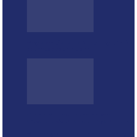
Megaoperação combate caça ilegal, tráfico
de armas e de animais no…
Guarda Municipal apreende veículo
artesanal após tentativa de fuga em Toledo
Mulher agride companheiro com pedaço