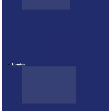
Shows sertanejos e rodeio vão marcar a 4ª
Expo Ramilândia
Lançada a 14ª Edição do Arrancadão de
Jericos em Serranópolis do…
Feleite Agro 2025 é lançada oficialmente
em Matelândia
Eventos