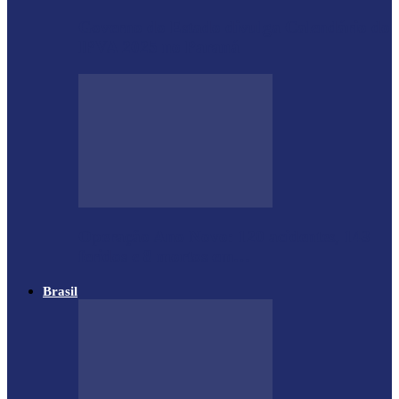
Governo do Estado divulga Calendário do
IPVA 2025 no Paraná
Operação Ano Novo: 120 acidentes, 143
feridos e 8 mortos em…
Brasil