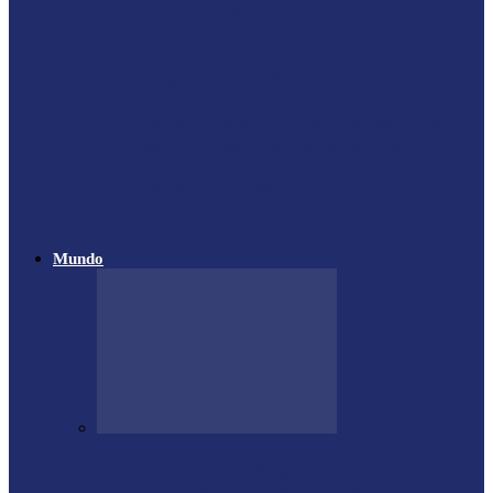
título no 32º Regionalito
Festival de Capoeira Inclusiva acontece em
Foz do Iguaçu nos dias…
Atletas de Itaipulândia se destacam em
campeonato regional de Muay Thai
Vôlei de Praia de Medianeira garante
destaque na 4ª Etapa do…
Mundo
Forte terremoto atinge Venezuela e