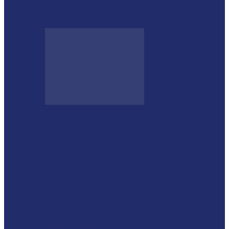
CTG Sentinela dos Pampas conquista
títulos estaduais e celebra destaques no…
Shows sertanejos e rodeio vão marcar a 4ª
Expo Ramilândia
Lançada a 14ª Edição do Arrancadão de
Jericos em Serranópolis do…
Feleite Agro 2025 é lançada oficialmente
em Matelândia
Expo Santa Helena 2025 é lançada