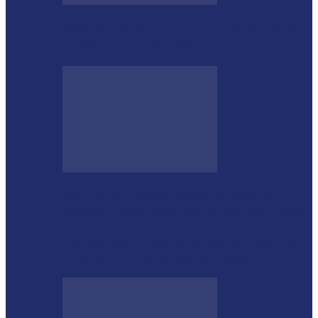
Megaoperação combate caça ilegal, tráfico
de armas e de animais no…
Guarda Municipal apreende veículo
artesanal após tentativa de fuga em Toledo
Mulher agride companheiro com pedaço
de ferro durante briga em Toledo