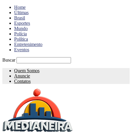
Home
Últimas
Brasil
Esportes
Mundo
Polícia
Política
Entretenimento
Eventos
Buscar
Quem Somos
Anuncie
Contatos