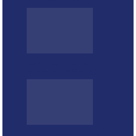
Aos 96 anos, funcionário número 1
completa 76 anos de carreira…
Desenrola lança modalidades de crédito