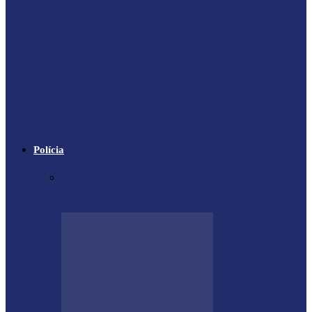
X-59: NASA se prepara para voo
inaugural de jato supersônico silencioso
Falece Giorgio Armani, ícone da moda
mundial
Trágico descarrilamento do Elevador da
Glória em Lisboa
Polícia
Contrabandista é flagrado no Paraná com
mais de 5 mil cigarros…