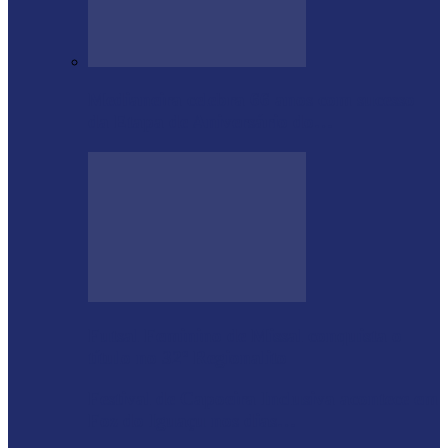
Medianeira celebra 66 anos com sucesso
da Etapa de Aniversário do…
Futsal Feminino de Missal conquista o
título no 32º Regionalito
Festival de Capoeira Inclusiva acontece em
Foz do Iguaçu nos dias…