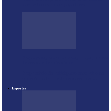
para estimular bons pagadores
Megaoperação combate caça ilegal, tráfico
de armas e de animais no…
Proprietário do helicóptero envolvido no
acidente no Rio de Janeiro recebeu…
Esportes