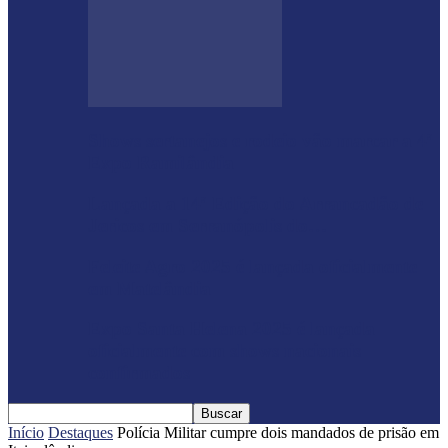
Shows sertanejos e rodeio vão marcar a 4ª
Expo Ramilândia
Lançada a 14ª Edição do Arrancadão de
Jericos em Serranópolis do…
Feleite Agro 2025 é lançada oficialmente
em Matelândia
Expo Santa Helena 2025 é lançada
oficialmente com shows nacionais
confirmados
Início
Destaques
Polícia Militar cumpre dois mandados de prisão em