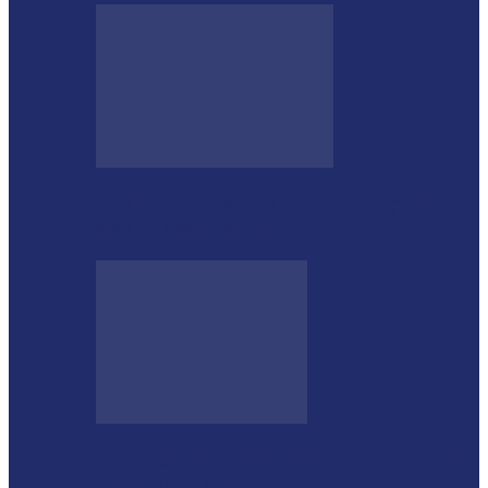
Rod Stewart escolhe Foz do Iguaçu para
dias de descanso em…
Shows sertanejos e rodeio vão marcar a 4ª
Expo Ramilândia