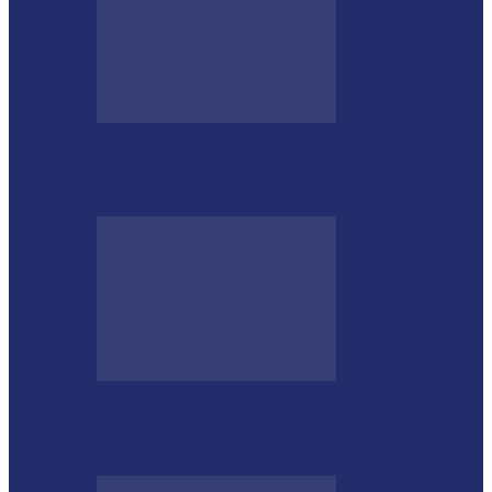
CTG Sentinela dos Pampas conquista
títulos estaduais e celebra destaques no…
Governo do Estado divulga Calendário do
IPVA 2025 no Paraná