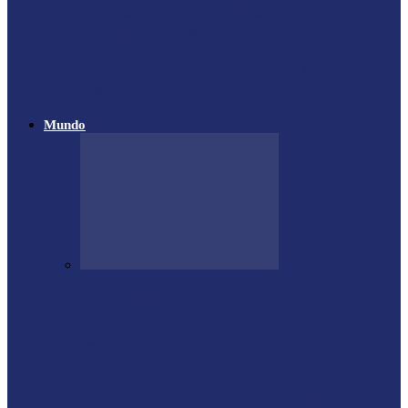
Atletas de Itaipulândia se destacam em
campeonato regional de Muay Thai
Vôlei de Praia de Medianeira garante
destaque na 4ª Etapa do…
Mundo
Forte terremoto atinge Venezuela e
derruba prédios na capital; entenda
escala…
Proprietário do helicóptero envolvido no
acidente no Rio de Janeiro recebeu…