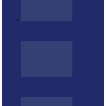
Integração das forças de segurança prende
envolvido em furtos em Itaipulândia…
Morre o tradicionalista Ivan Taborda,
referência da cultura gaúcha no Paraná