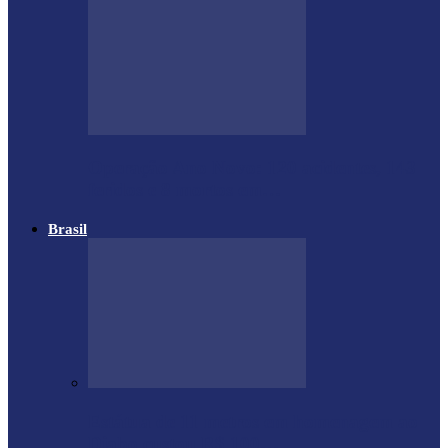
Operação Ano Novo: 120 acidentes, 143
feridos e 8 mortos em…
Brasil
Estátua de 11 metros em homenagem ao
Diabo custou R$ 100…