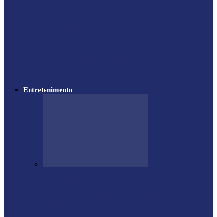
do União…
Lewandowski participa de audiência sobre
PEC da Segurança Pública na Câmara
STF condena Bolsonaro e outros sete réus
por tentativa de golpe…
Entretenimento
Empresário Ione Luiz Farias destaca
trajetória e liderança empresarial no
quadro…