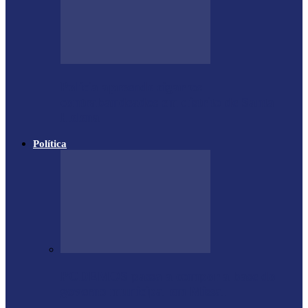
Polícia apreende cigarros
contrabandeados em distrito de Santa
Helena
Política
PODEMOS passa a compor a base do
governo municipal em Missal