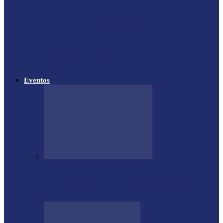
Lançada a 14ª Edição do Arrancadão de
Jericos em Serranópolis do…
Feleite Agro 2025 é lançada oficialmente
em Matelândia
Eventos
CTG Sentinela dos Pampas conquista
títulos estaduais e celebra destaques no…