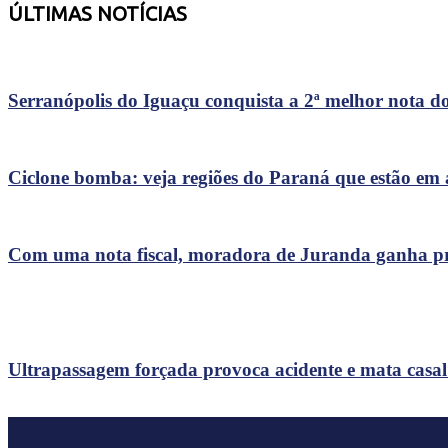
ÚLTIMAS NOTÍCIAS
Serranópolis do Iguaçu conquista a 2ª melhor nota do
Ciclone bomba: veja regiões do Paraná que estão em 
Com uma nota fiscal, moradora de Juranda ganha p
Ultrapassagem forçada provoca acidente e mata casal