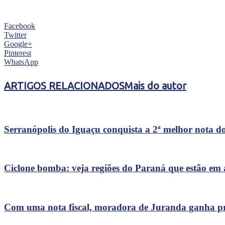
Facebook
Twitter
Google+
Pinterest
WhatsApp
ARTIGOS RELACIONADOS
Mais do autor
Serranópolis do Iguaçu conquista a 2ª melhor nota do
Ciclone bomba: veja regiões do Paraná que estão em 
Com uma nota fiscal, moradora de Juranda ganha p