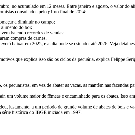
tembro, no acumulado em 12 meses. Entre janeiro e agosto, o valor do al
omistas consultados pelo g1 no final de 2024:
 começar a diminuir no campo;
 alimento do boi;
e vem batendo recordes de vendas;
laram compras de carnes.
verá baixar em 2025, e a alta pode se estender até 2026. Veja detalhes
motivos que explica isso são os ciclos da pecuária, explica Felippe Se
rro, os pecuaristas, em vez de abater as vacas, as mantêm nas fazenda
cair, um volume maior de fêmeas é encaminhado para os abates. Isso a
u, justamente, a um período de grande volume de abates de bois e vacas 
 série histórica do IBGE iniciada em 1997.