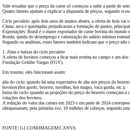
Vale ressaltar que o preço da carne só começou a subir a partir de se
Quatro fatores ajudam a explicar a disparada de preços, segundo econ
Ciclo pecuário: após dois anos de muitos abates, a oferta de bois vai
Clima: seca e queimadas prejudicaram a formação de pastos, principal
Exportações: Brasil é o maior exportador de carne bovina do mundo 
Renda: queda do desemprego e valorização do salário mínimo estimu
Segundo os analistas, esses fatores também indicam que o preço não de
1. Altas e baixas do ciclo pecuário
A oferta de bovinos começou a ficar mais restrita no campo e um dos 
Fundação Getúlio Vargas (FGV).
Em resumo, eles funcionam assim:
alta do ciclo: quando há uma expectativa de alta nos preços do beze
bovinos (boi gordo, bezerro, novilhas, boi magro, vaca gorda, etc.);
baixa do ciclo: quando as projeções do preço do bezerro começam a 
cotações dos bovinos.
A redução do valor das carnes em 2023 e em parte de 2024 corresponde
ultrapassaram, pela primeira vez, 10 milhões de cabeças, segundo uma
FONTE: G1.COM/IMAGEM:CANVA