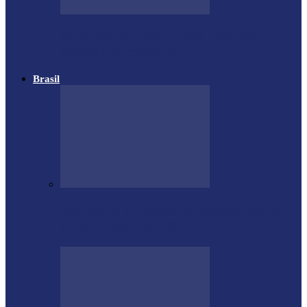
Operação Ano Novo: 120 acidentes, 143
feridos e 8 mortos em…
Brasil
Estátua de 11 metros em homenagem ao
Diabo custou R$ 100…