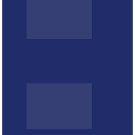
Guarda Municipal apreende veículo
artesanal após tentativa de fuga em Toledo
Mulher agride companheiro com pedaço
de ferro durante briga em Toledo