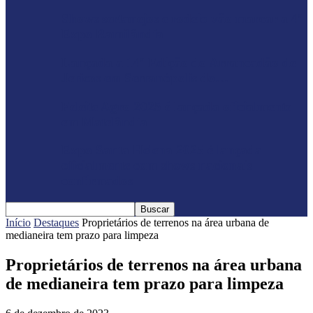
Shows sertanejos e rodeio vão marcar a 4ª
Expo Ramilândia
Lançada a 14ª Edição do Arrancadão de
Jericos em Serranópolis do…
Feleite Agro 2025 é lançada oficialmente
em Matelândia
Expo Santa Helena 2025 é lançada
oficialmente com shows nacionais
confirmados
Início
Destaques
Proprietários de terrenos na área urbana de
medianeira tem prazo para limpeza
Proprietários de terrenos na área urbana
de medianeira tem prazo para limpeza