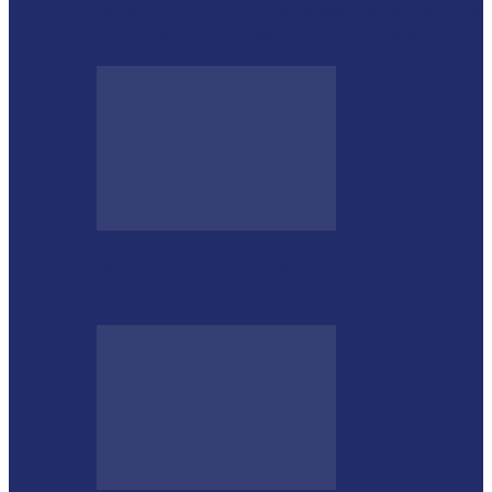
Integração das forças de segurança prende
envolvido em furtos em Itaipulândia…
Morre o tradicionalista Ivan Taborda,
referência da cultura gaúcha no Paraná