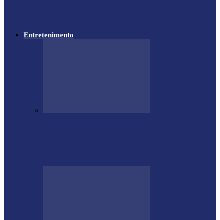
STF condena Bolsonaro e outros sete réus
por tentativa de golpe…
Entretenimento
Empresário Ione Luiz Farias destaca
trajetória e liderança empresarial no
quadro…