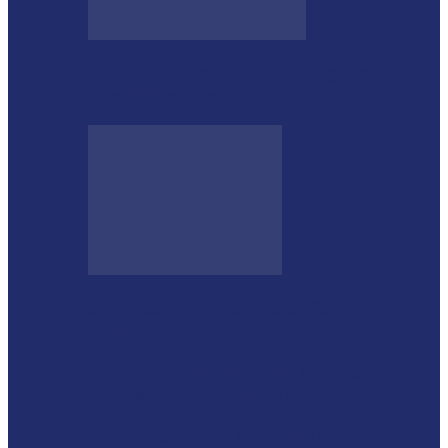
Rod Stewart escolhe Foz do Iguaçu para
dias de descanso em…
Shows sertanejos e rodeio vão marcar a 4ª
Expo Ramilândia
Lançada a 14ª Edição do Arrancadão de
Jericos em Serranópolis do…
Feleite Agro 2025 é lançada oficialmente