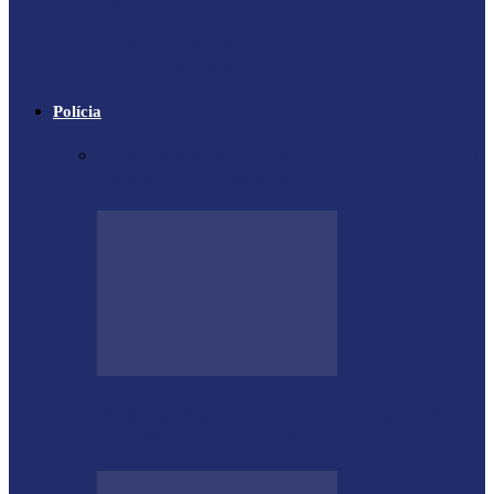
Trágico descarrilamento do Elevador da
Glória em Lisboa
Polícia
Contrabandista é flagrado no Paraná com
mais de 5 mil cigarros…
Megaoperação combate caça ilegal, tráfico
de armas e de animais no…