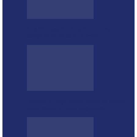
Aos 96 anos, funcionário número 1
completa 76 anos de carreira…
Desenrola lança modalidades de crédito
para estimular bons pagadores