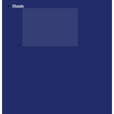
Mundo
Forte terremoto atinge Venezuela e
derruba prédios na capital; entenda
escala…
Proprietário do helicóptero envolvido no
acidente no Rio de Janeiro recebeu…
X-59: NASA se prepara para voo
inaugural de jato supersônico silencioso
Falece Giorgio Armani, ícone da moda
mundial