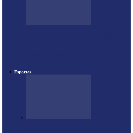
Megaoperação combate caça ilegal, tráfico
de armas e de animais no…
Proprietário do helicóptero envolvido no
acidente no Rio de Janeiro recebeu…
Esportes
Medianeira celebra 66 anos com sucesso