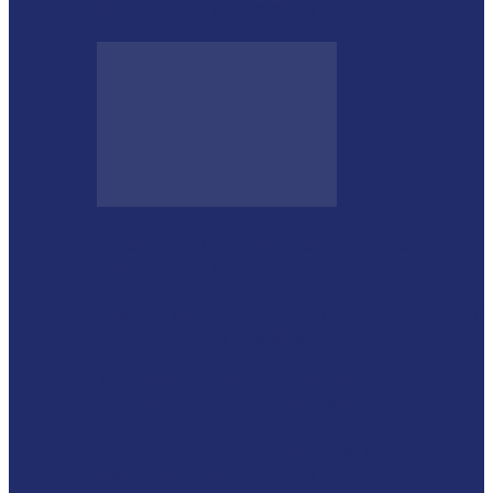
da Etapa de Aniversário do…
Futsal Feminino de Missal conquista o
título no 32º Regionalito
Festival de Capoeira Inclusiva acontece em
Foz do Iguaçu nos dias…
Atletas de Itaipulândia se destacam em
campeonato regional de Muay Thai
Vôlei de Praia de Medianeira garante
destaque na 4ª Etapa do…