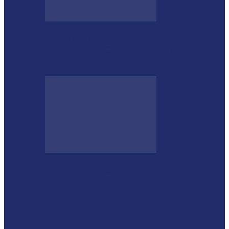
GUGU BUENO E SANTIN ROVEDA
DESTACAM CRESCIMENTO DE 34,2%
NOS EMPLACAMENTOS…
Moro vai à missão na China com a cúpula
do União…
Lewandowski participa de audiência sobre
PEC da Segurança Pública na Câmara