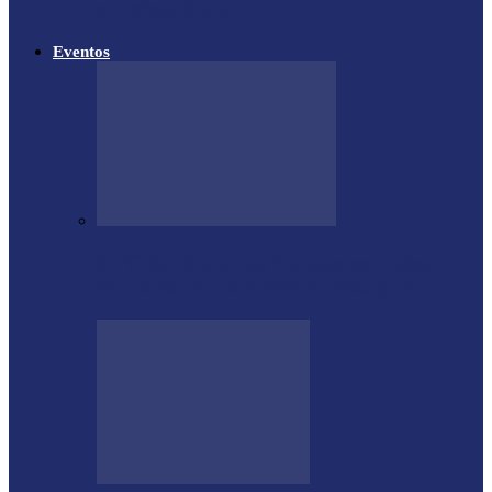
em Matelândia
Eventos
CTG Sentinela dos Pampas conquista
títulos estaduais e celebra destaques no…