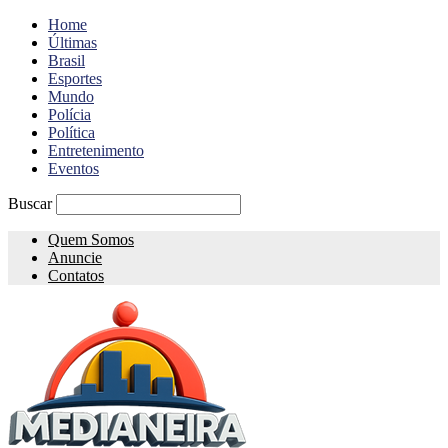
Home
Últimas
Brasil
Esportes
Mundo
Polícia
Política
Entretenimento
Eventos
Buscar
Quem Somos
Anuncie
Contatos