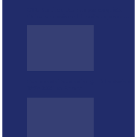
CTG Sentinela dos Pampas conquista
títulos estaduais e celebra destaques no…
Governo do Estado divulga Calendário do
IPVA 2025 no Paraná