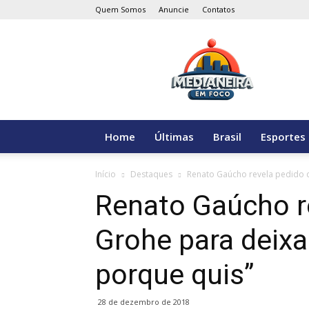
Quem Somos
Anuncie
Contatos
Medianeira
em
Foco
Home
Últimas
Brasil
Esportes
Início
Destaques
Renato Gaúcho revela pedido d
Renato Gaúcho r
Grohe para deixa
porque quis”
28 de dezembro de 2018