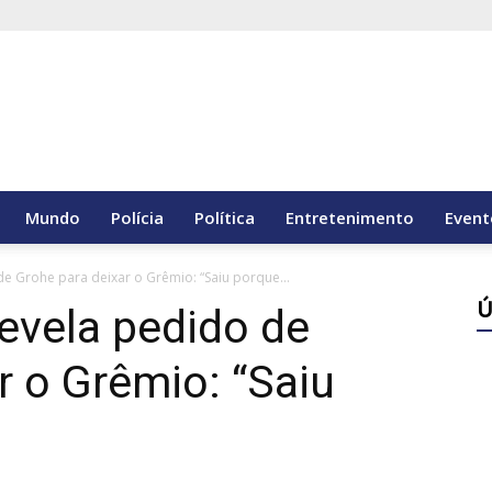
Mundo
Polícia
Política
Entretenimento
Event
e Grohe para deixar o Grêmio: “Saiu porque...
Ú
evela pedido de
r o Grêmio: “Saiu