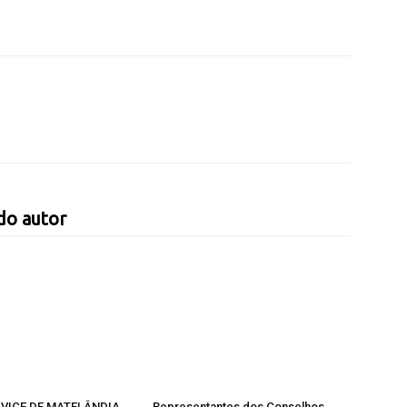
do autor
 VICE DE MATELÂNDIA
Representantes dos Conselhos