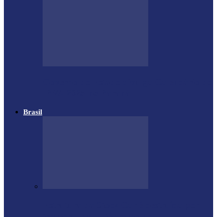
Governo do Estado divulga Calendário do
IPVA 2025 no Paraná
Brasil
Estrutura da Stock Car é destruída por
temporal em autódromo no…