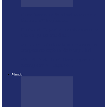
Futsal Feminino de Missal conquista o
título no 32º Regionalito
Festival de Capoeira Inclusiva acontece em
Foz do Iguaçu nos dias…
Atletas de Itaipulândia se destacam em
campeonato regional de Muay Thai
Vôlei de Praia de Medianeira garante
destaque na 4ª Etapa do…
Mundo