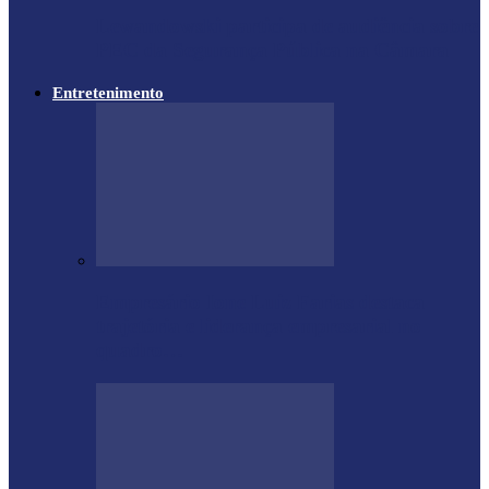
Lewandowski participa de audiência sobre
PEC da Segurança Pública na Câmara
Entretenimento
Empresário Ione Luiz Farias destaca
trajetória e liderança empresarial no
quadro…