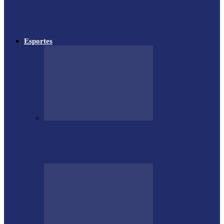
Megaoperação combate caça ilegal, tráfico
de armas e de animais no…
Esportes
Medianeira celebra 66 anos com sucesso
da Etapa de Aniversário do…