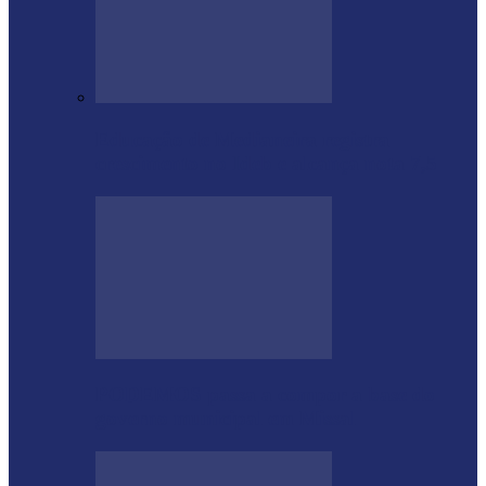
Educação de Medianeira registra
crescimento no Ideb e alcança nota 7,5
PODEMOS passa a compor a base do
governo municipal em Missal