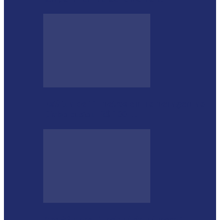
Estátua de 11 metros em homenagem ao
Diabo custou R$ 100…
Aos 96 anos, funcionário número 1