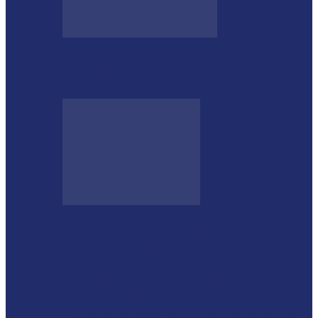
Rod Stewart escolhe Foz do Iguaçu para
dias de descanso em…
Shows sertanejos e rodeio vão marcar a 4ª
Expo Ramilândia
Lançada a 14ª Edição do Arrancadão de
Jericos em Serranópolis do…
Feleite Agro 2025 é lançada oficialmente