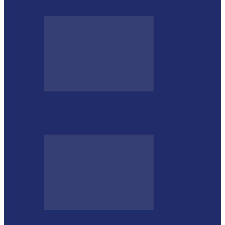
mais de 5 mil cigarros…
Megaoperação combate caça ilegal, tráfico
de armas e de animais no…