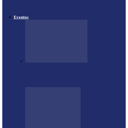
em Matelândia
Eventos
CTG Sentinela dos Pampas conquista
títulos estaduais e celebra destaques no…