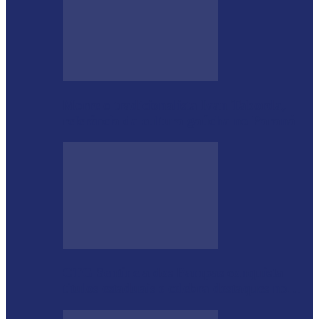
Morre o tradicionalista Ivan Taborda,
referência da cultura gaúcha no Paraná
CTG Sentinela dos Pampas conquista
títulos estaduais e celebra destaques no…