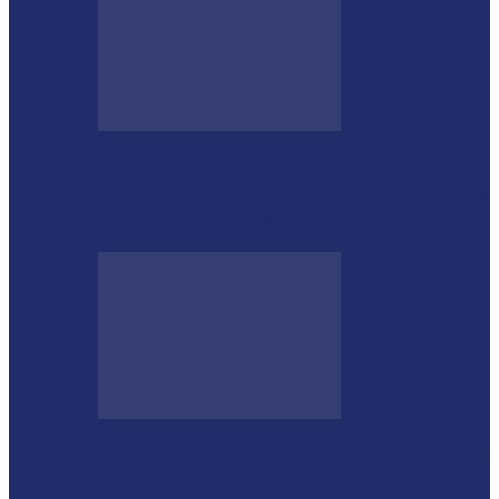
GUGU BUENO E SANTIN ROVEDA
DESTACAM CRESCIMENTO DE 34,2%
NOS EMPLACAMENTOS…
Moro vai à missão na China com a cúpula
do União…