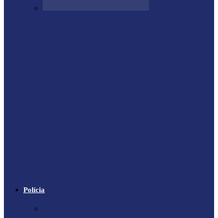
Forte terremoto atinge Venezuela e
derruba prédios na capital; entenda
escala…
Proprietário do helicóptero envolvido no
acidente no Rio de Janeiro recebeu…
X-59: NASA se prepara para voo
inaugural de jato supersônico silencioso
Falece Giorgio Armani, ícone da moda
mundial
Trágico descarrilamento do Elevador da
Glória em Lisboa
Polícia
Contrabandista é flagrado no Paraná com