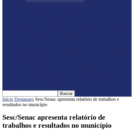
Shows sertanejos e rodeio vão marcar a 4ª
Expo Ramilândia
Lançada a 14ª Edição do Arrancadão de
Jericos em Serranópolis do…
Feleite Agro 2025 é lançada oficialmente
em Matelândia
Expo Santa Helena 2025 é lançada
oficialmente com shows nacionais
confirmados
Início
Destaques
Sesc/Senac apresenta relatório de trabalhos e
resultados no município
Sesc/Senac apresenta relatório de
trabalhos e resultados no município