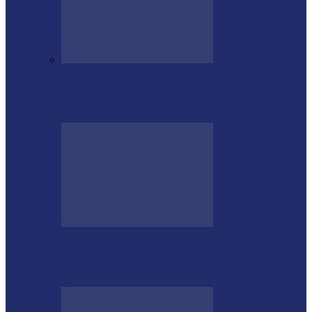
Educação de Medianeira registra
crescimento no Ideb e alcança nota 7,5
Integração das forças de segurança prende
envolvido em furtos em Itaipulândia…