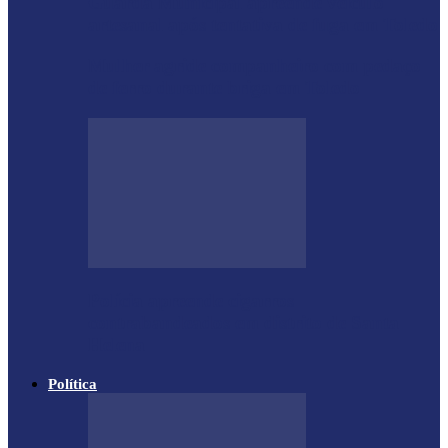
Guarda Municipal apreende veículo
artesanal após tentativa de fuga em Toledo
Mulher agride companheiro com pedaço
de ferro durante briga em Toledo
Polícia apreende cigarros
contrabandeados em distrito de Santa
Helena
Política