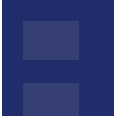
Morre o tradicionalista Ivan Taborda,
referência da cultura gaúcha no Paraná
CTG Sentinela dos Pampas conquista
títulos estaduais e celebra destaques no…