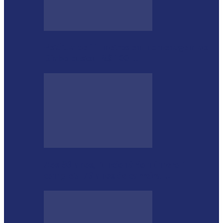
Estátua de 11 metros em homenagem ao
Diabo custou R$ 100…
Aos 96 anos, funcionário número 1
completa 76 anos de carreira…