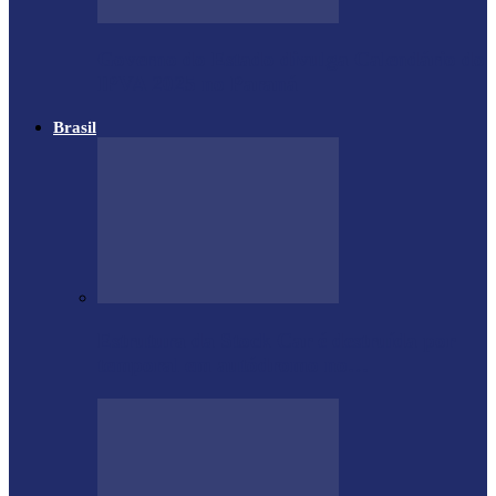
Governo do Estado divulga Calendário do
IPVA 2025 no Paraná
Brasil
Estrutura da Stock Car é destruída por
temporal em autódromo no…