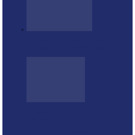
CTG Sentinela dos Pampas conquista
títulos estaduais e celebra destaques no…
Shows sertanejos e rodeio vão marcar a 4ª
Expo Ramilândia
Lançada a 14ª Edição do Arrancadão de