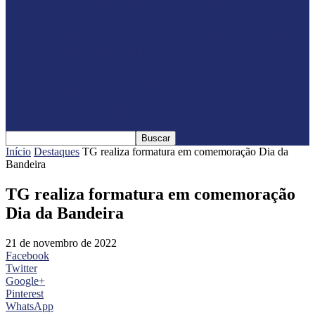
Jericos em Serranópolis do…
Feleite Agro 2025 é lançada oficialmente
em Matelândia
Expo Santa Helena 2025 é lançada
oficialmente com shows nacionais
confirmados
Início
Destaques
TG realiza formatura em comemoração Dia da
Bandeira
TG realiza formatura em comemoração
Dia da Bandeira
21 de novembro de 2022
Facebook
Twitter
Google+
Pinterest
WhatsApp