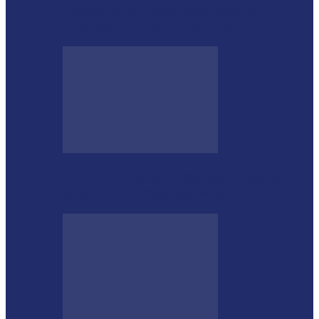
Educação de Medianeira registra
crescimento no Ideb e alcança nota 7,5
PODEMOS passa a compor a base do
governo municipal em Missal