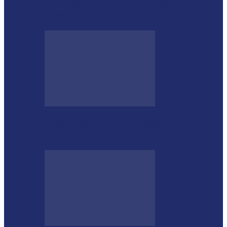
Educação de Medianeira registra
crescimento no Ideb e alcança nota 7,5
Integração das forças de segurança prende
envolvido em furtos em Itaipulândia…