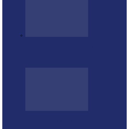
Empresário Ione Luiz Farias destaca
trajetória e liderança empresarial no
quadro…
Rod Stewart escolhe Foz do Iguaçu para
dias de descanso em…