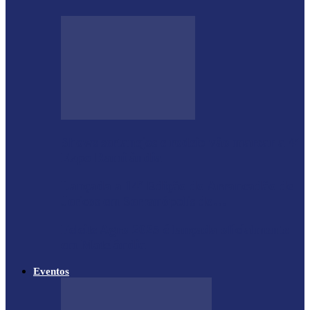
Shows sertanejos e rodeio vão marcar a 4ª
Expo Ramilândia
Lançada a 14ª Edição do Arrancadão de
Jericos em Serranópolis do…
Feleite Agro 2025 é lançada oficialmente
em Matelândia
Eventos