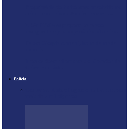
Proprietário do helicóptero envolvido no
acidente no Rio de Janeiro recebeu…
X-59: NASA se prepara para voo
inaugural de jato supersônico silencioso
Falece Giorgio Armani, ícone da moda
mundial
Trágico descarrilamento do Elevador da
Glória em Lisboa
Polícia
Contrabandista é flagrado no Paraná com
mais de 5 mil cigarros…