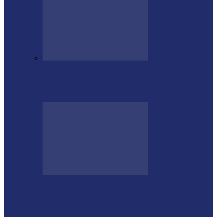
Medianeira celebra 66 anos com sucesso
da Etapa de Aniversário do…
Futsal Feminino de Missal conquista o
título no 32º Regionalito