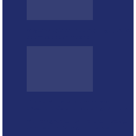
Megaoperação combate caça ilegal, tráfico
de armas e de animais no…
Guarda Municipal apreende veículo
artesanal após tentativa de fuga em Toledo
Mulher agride companheiro com pedaço
de ferro durante briga em Toledo