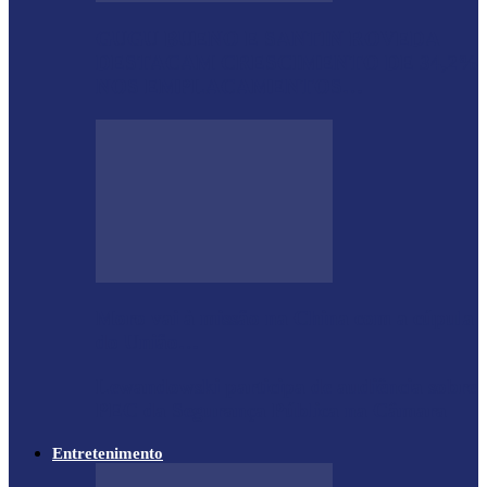
GUGU BUENO E SANTIN ROVEDA
DESTACAM CRESCIMENTO DE 34,2%
NOS EMPLACAMENTOS…
Moro vai à missão na China com a cúpula
do União…
Lewandowski participa de audiência sobre
PEC da Segurança Pública na Câmara
Entretenimento