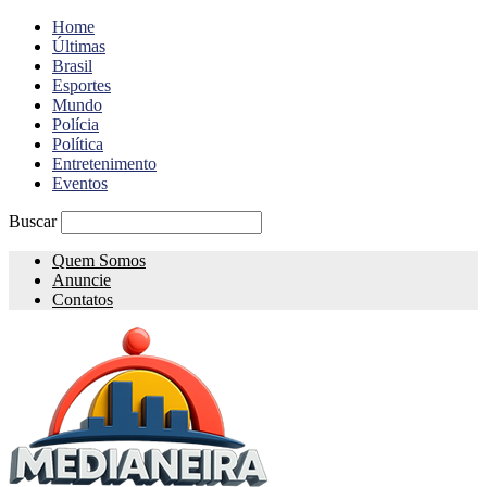
Home
Últimas
Brasil
Esportes
Mundo
Polícia
Política
Entretenimento
Eventos
Buscar
Quem Somos
Anuncie
Contatos