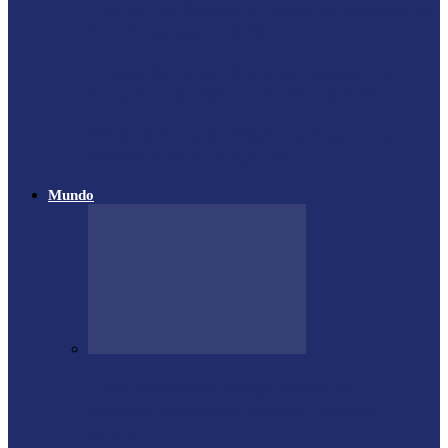
Festival de Capoeira Inclusiva acontece em
Foz do Iguaçu nos dias…
Atletas de Itaipulândia se destacam em
campeonato regional de Muay Thai
Vôlei de Praia de Medianeira garante
destaque na 4ª Etapa do…
Mundo
Forte terremoto atinge Venezuela e
derruba prédios na capital; entenda
escala…