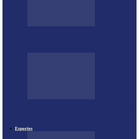
Desenrola lança modalidades de crédito
para estimular bons pagadores
Megaoperação combate caça ilegal, tráfico
de armas e de animais no…
Esportes