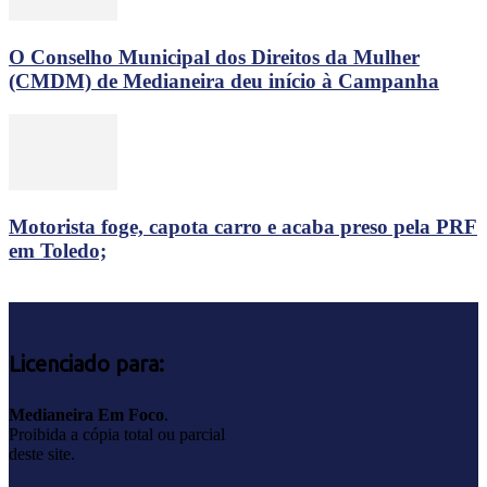
O Conselho Municipal dos Direitos da Mulher
(CMDM) de Medianeira deu início à Campanha
Motorista foge, capota carro e acaba preso pela PRF
em Toledo;
Licenciado para:
Medianeira Em Foco
.
Proibida a cópia total ou parcial
deste site.