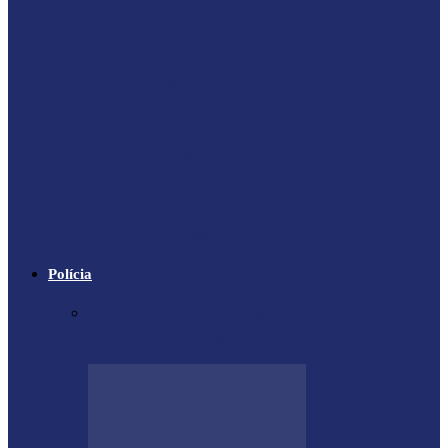
Proprietário do helicóptero envolvido no
acidente no Rio de Janeiro recebeu…
X-59: NASA se prepara para voo
inaugural de jato supersônico silencioso
Falece Giorgio Armani, ícone da moda
mundial
Trágico descarrilamento do Elevador da
Glória em Lisboa
Polícia
Contrabandista é flagrado no Paraná com
mais de 5 mil cigarros…