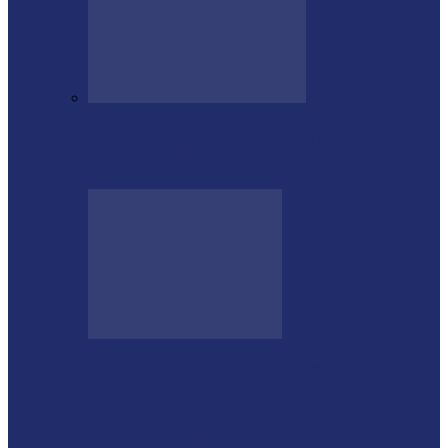
CTG Sentinela dos Pampas conquista
títulos estaduais e celebra destaques no…
Shows sertanejos e rodeio vão marcar a 4ª
Expo Ramilândia
Lançada a 14ª Edição do Arrancadão de