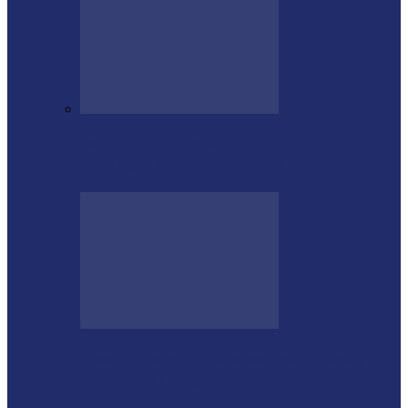
Medianeira celebra 66 anos com sucesso
da Etapa de Aniversário do…
Futsal Feminino de Missal conquista o
título no 32º Regionalito