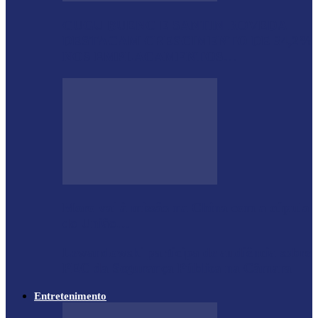
GUGU BUENO E SANTIN ROVEDA
DESTACAM CRESCIMENTO DE 34,2%
NOS EMPLACAMENTOS…
Moro vai à missão na China com a cúpula
do União…
Lewandowski participa de audiência sobre
PEC da Segurança Pública na Câmara
Entretenimento