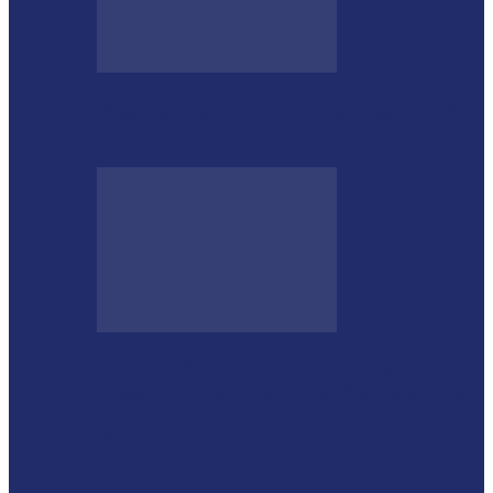
Megaoperação combate caça ilegal, tráfico
de armas e de animais no…
Guarda Municipal apreende veículo
artesanal após tentativa de fuga em Toledo
Mulher agride companheiro com pedaço
de ferro durante briga em Toledo