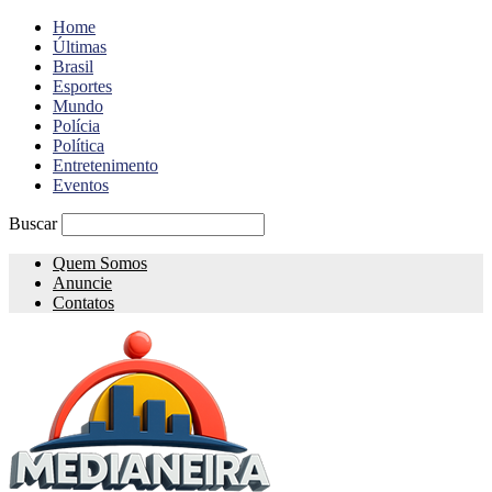
Home
Últimas
Brasil
Esportes
Mundo
Polícia
Política
Entretenimento
Eventos
Buscar
Quem Somos
Anuncie
Contatos