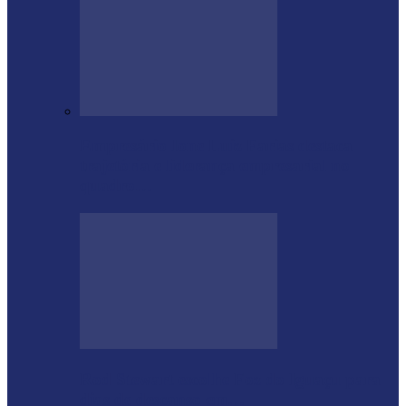
Empresário Ione Luiz Farias destaca
trajetória e liderança empresarial no
quadro…
Rod Stewart escolhe Foz do Iguaçu para
dias de descanso em…