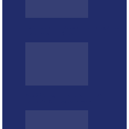
Estátua de 11 metros em homenagem ao
Diabo custou R$ 100…
Aos 96 anos, funcionário número 1
completa 76 anos de carreira…