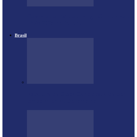
Governo do Estado divulga Calendário do
IPVA 2025 no Paraná
Brasil
Estrutura da Stock Car é destruída por
temporal em autódromo no…