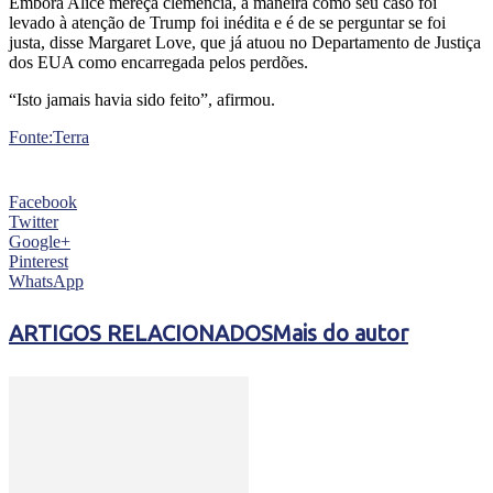
Embora Alice mereça clemência, a maneira como seu caso foi
levado à atenção de Trump foi inédita e é de se perguntar se foi
justa, disse Margaret Love, que já atuou no Departamento de Justiça
dos EUA como encarregada pelos perdões.
“Isto jamais havia sido feito”, afirmou.
Fonte:Terra
Facebook
Twitter
Google+
Pinterest
WhatsApp
ARTIGOS RELACIONADOS
Mais do autor