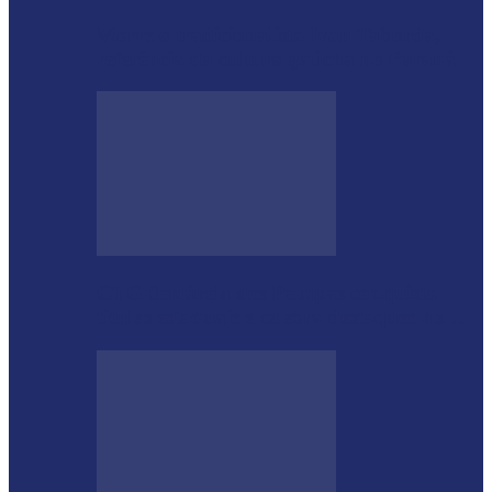
Morre o tradicionalista Ivan Taborda,
referência da cultura gaúcha no Paraná
CTG Sentinela dos Pampas conquista
títulos estaduais e celebra destaques no…