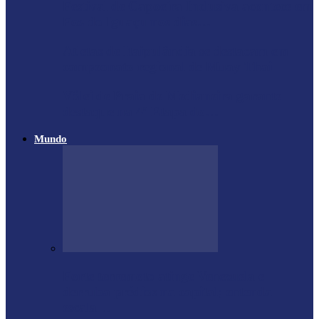
Festival de Capoeira Inclusiva acontece em
Foz do Iguaçu nos dias…
Atletas de Itaipulândia se destacam em
campeonato regional de Muay Thai
Vôlei de Praia de Medianeira garante
destaque na 4ª Etapa do…
Mundo
Forte terremoto atinge Venezuela e
derruba prédios na capital; entenda
escala…