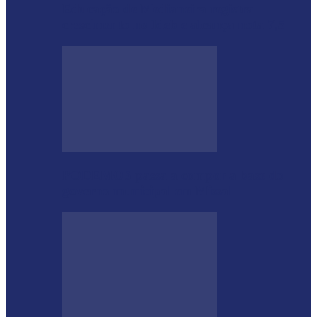
Educação de Medianeira registra
crescimento no Ideb e alcança nota 7,5
PODEMOS passa a compor a base do
governo municipal em Missal