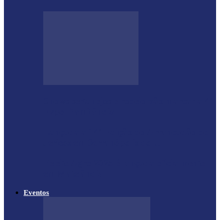
Shows sertanejos e rodeio vão marcar a 4ª
Expo Ramilândia
Lançada a 14ª Edição do Arrancadão de
Jericos em Serranópolis do…
Feleite Agro 2025 é lançada oficialmente
em Matelândia
Eventos