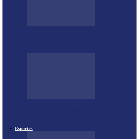
Desenrola lança modalidades de crédito
para estimular bons pagadores
Megaoperação combate caça ilegal, tráfico
de armas e de animais no…
Esportes