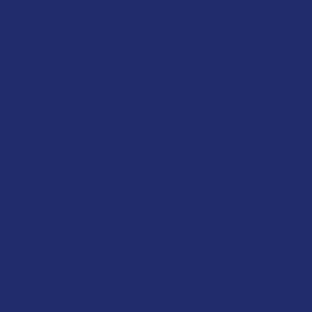
o no 32º Regionalito
 Foz do Iguaçu nos dias…
mpeonato regional de Muay Thai
aque na 4ª Etapa do…
 prédios na capital; entenda escala…
cidente no Rio de Janeiro recebeu…
e jato supersônico silencioso