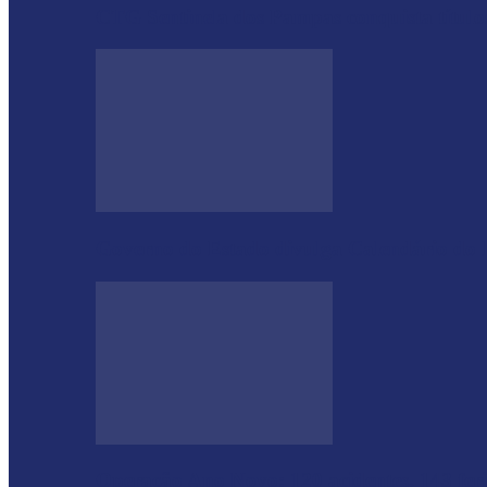
CTG Sentinela dos Pampas conquista títulos
Governo do Estado divulga Calendário do
Operação Ano Novo: 120 acidentes, 143 fer