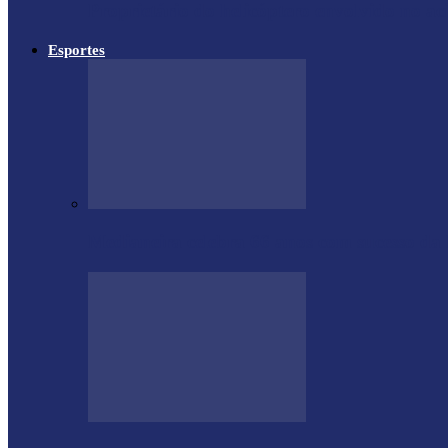
Proprietário do helicóptero envolvido no a
Esportes
Medianeira celebra 66 anos com sucesso da