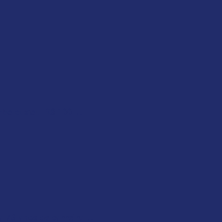
abo custou R$ 100…
a 76 anos de carreira…