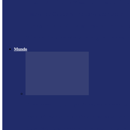
Futsal Feminino de Missal conquista o títul
Festival de Capoeira Inclusiva acontece em
Atletas de Itaipulândia se destacam em ca
Vôlei de Praia de Medianeira garante dest
Mundo
Forte terremoto atinge Venezuela e derruba
Proprietário do helicóptero envolvido no a
X-59: NASA se prepara para voo inaugural d