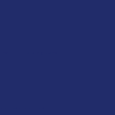
ra estimular bons pagadores
 de armas e de animais no…