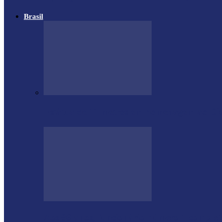
Brasil
Estátua de 11 metros em homenagem ao Di
Aos 96 anos, funcionário número 1 complet