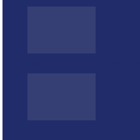
Desenrola lança modalidades de crédito pa
Megaoperação combate caça ilegal, tráfico