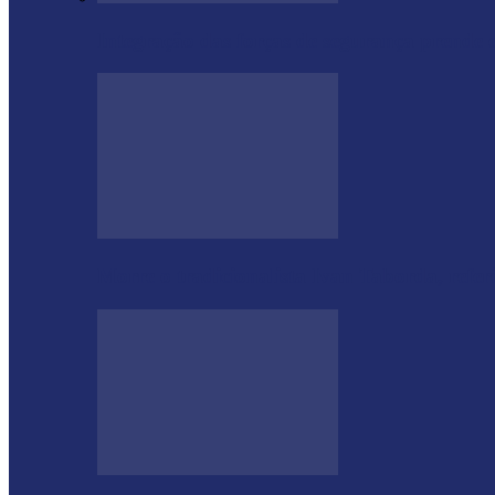
Integração das forças de segurança prende
Morre o tradicionalista Ivan Taborda, refe