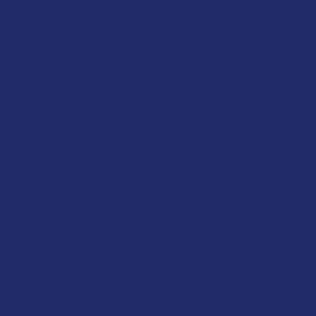
 estaduais e celebra destaques no…
 IPVA 2025 no Paraná
idos e 8 mortos em…