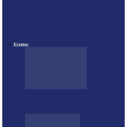
Lançada a 14ª Edição do Arrancadão de
Jericos em Serranópolis do…
Feleite Agro 2025 é lançada oficialmente
em Matelândia
Eventos
CTG Sentinela dos Pampas conquista
títulos estaduais e celebra destaques no…