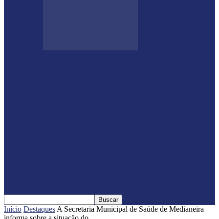
Shows sertanejos e rodeio vão marcar a 4ª
Expo Ramilândia
Lançada a 14ª Edição do Arrancadão de
Jericos em Serranópolis do…
Feleite Agro 2025 é lançada oficialmente
em Matelândia
Expo Santa Helena 2025 é lançada
oficialmente com shows nacionais
confirmados
Início
Destaques
A Secretaria Municipal de Saúde de Medianeira
informa sobre a situação do...