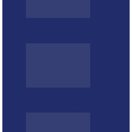
Aos 96 anos, funcionário número 1
completa 76 anos de carreira…
Desenrola lança modalidades de crédito
para estimular bons pagadores