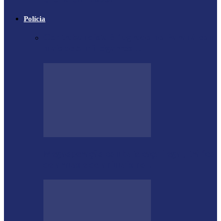
Polícia
Contrabandista é flagrado no Paraná com
mais de 5 mil cigarros…
Megaoperação combate caça ilegal, tráfico
de armas e de animais no…