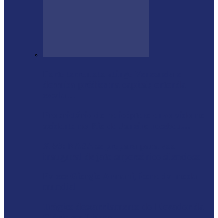
Forte terremoto atinge Venezuela e
derruba prédios na capital; entenda
escala…
Proprietário do helicóptero envolvido no
acidente no Rio de Janeiro recebeu…
X-59: NASA se prepara para voo
inaugural de jato supersônico silencioso
Falece Giorgio Armani, ícone da moda
mundial
Trágico descarrilamento do Elevador da
Glória em Lisboa