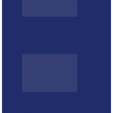
Guarda Municipal apreende veículo
artesanal após tentativa de fuga em Toledo
Mulher agride companheiro com pedaço
de ferro durante briga em Toledo
Polícia apreende cigarros
contrabandeados em distrito de Santa
Helena