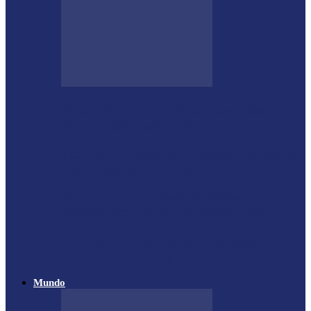
Futsal Feminino de Missal conquista o
título no 32º Regionalito
Festival de Capoeira Inclusiva acontece em
Foz do Iguaçu nos dias…
Atletas de Itaipulândia se destacam em
campeonato regional de Muay Thai
Vôlei de Praia de Medianeira garante
destaque na 4ª Etapa do…
Mundo