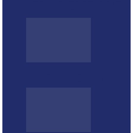
Integração das forças de segurança prende
envolvido em furtos em Itaipulândia…
Morre o tradicionalista Ivan Taborda,
referência da cultura gaúcha no Paraná