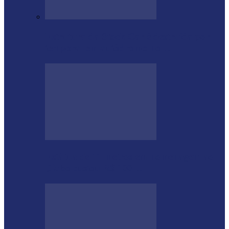
Estrutura da Stock Car é destruída por
temporal em autódromo no…
Estátua de 11 metros em homenagem ao
Diabo custou R$ 100…