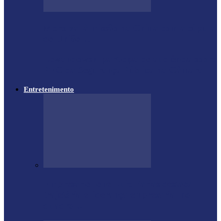
Moro vai à missão na China com a cúpula
do União…
Lewandowski participa de audiência sobre
PEC da Segurança Pública na Câmara
Entretenimento
Empresário Ione Luiz Farias destaca
trajetória e liderança empresarial no
quadro…