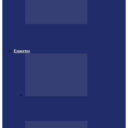
Megaoperação combate caça ilegal, tráfico
de armas e de animais no…
Esportes
Medianeira celebra 66 anos com sucesso
da Etapa de Aniversário do…