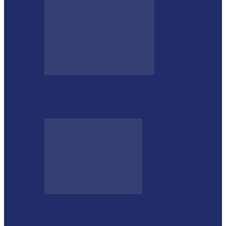
Rod Stewart escolhe Foz do Iguaçu para
dias de descanso em…
Shows sertanejos e rodeio vão marcar a 4ª
Expo Ramilândia