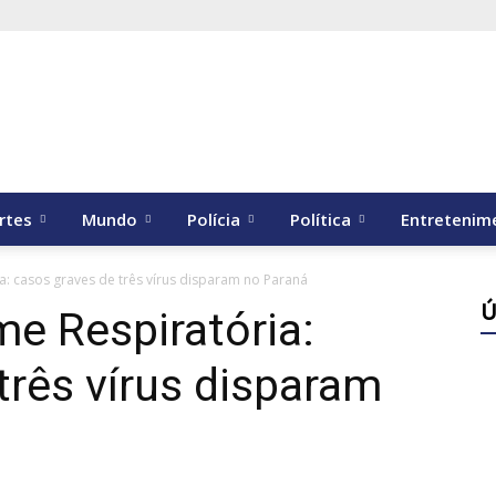
rtes
Mundo
Polícia
Política
Entretenim
a: casos graves de três vírus disparam no Paraná
Ú
me Respiratória:
três vírus disparam