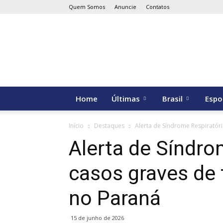
Quem Somos
Anuncie
Contatos
Medianeira
em
Foco
Home
Últimas
Brasil
Espo
Início
Destaques
Alerta de Síndrome Respiratóri
Alerta de Síndro
casos graves de 
no Paraná
15 de junho de 2026