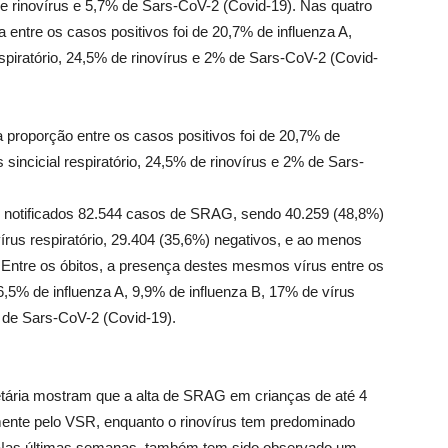
 de rinovírus e 5,7% de Sars-CoV-2 (Covid-19). Nas quatro
 entre os casos positivos foi de 20,7% de influenza A,
espiratório, 24,5% de rinovírus e 2% de Sars-CoV-2 (Covid-
 proporção entre os casos positivos foi de 20,7% de
 sincicial respiratório, 24,5% de rinovírus e 2% de Sars-
m notificados 82.544 casos de SRAG, sendo 40.259 (48,8%)
vírus respiratório, 29.404 (35,6%) negativos, e ao menos
. Entre os óbitos, a presença destes mesmos vírus entre os
6,5% de influenza A, 9,9% de influenza B, 17% de vírus
8% de Sars-CoV-2 (Covid-19).
 etária mostram que a alta de SRAG em crianças de até 4
mente pelo VSR, enquanto o rinovírus tem predominado
. Nas últimas semanas, também tem sido observado um