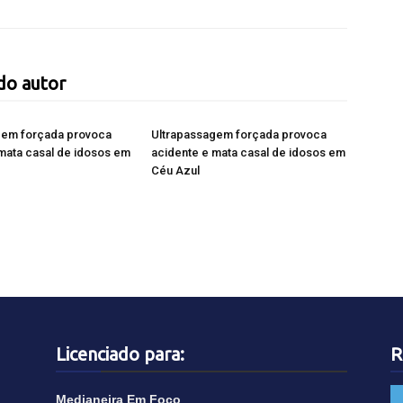
do autor
gem forçada provoca
Ultrapassagem forçada provoca
mata casal de idosos em
acidente e mata casal de idosos em
Céu Azul
Licenciado para:
R
Medianeira Em Foco
.